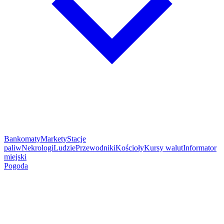
Bankomaty
Markety
Stacje
paliw
Nekrologi
Ludzie
Przewodniki
Kościoły
Kursy walut
Informator
miejski
Pogoda