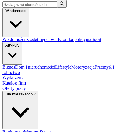
Wiadomości
Wiadomości z ostatniej chwili
Kronika policyjna
Sport
Artykuły
Biznes
Dom i nieruchomości
Lifestyle
Motoryzacja
Przemysł i
rolnictwo
Wydarzenia
Katalog firm
Oferty pracy
Dla mieszkańców
Bankomaty
Markety
Stacje