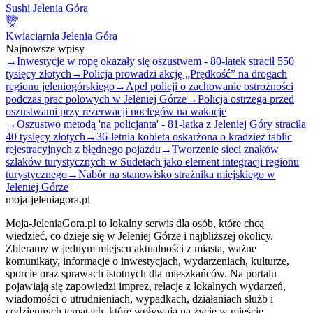
Sushi Jelenia Góra
Kwiaciarnia Jelenia Góra
Najnowsze wpisy
→
Inwestycje w ropę okazały się oszustwem - 80-latek stracił 550
tysięcy złotych
→
Policja prowadzi akcję „Prędkość” na drogach
regionu jeleniogórskiego
→
Apel policji o zachowanie ostrożności
podczas prac polowych w Jeleniej Górze
→
Policja ostrzega przed
oszustwami przy rezerwacji noclegów na wakacje
→
Oszustwo metodą 'na policjanta' - 81-latka z Jeleniej Góry straciła
40 tysięcy złotych
→
36-letnia kobieta oskarżona o kradzież tablic
rejestracyjnych z błędnego pojazdu
→
Tworzenie sieci znaków
szlaków turystycznych w Sudetach jako element integracji regionu
turystycznego
→
Nabór na stanowisko strażnika miejskiego w
Jeleniej Górze
moja-jeleniagora.pl
Moja-JeleniaGora.pl to lokalny serwis dla osób, które chcą
wiedzieć, co dzieje się w Jeleniej Górze i najbliższej okolicy.
Zbieramy w jednym miejscu aktualności z miasta, ważne
komunikaty, informacje o inwestycjach, wydarzeniach, kulturze,
sporcie oraz sprawach istotnych dla mieszkańców. Na portalu
pojawiają się zapowiedzi imprez, relacje z lokalnych wydarzeń,
wiadomości o utrudnieniach, wypadkach, działaniach służb i
codziennych tematach, które wpływają na życie w mieście.