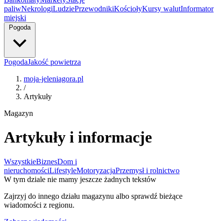
paliw
Nekrologi
Ludzie
Przewodniki
Kościoły
Kursy walut
Informator
miejski
Pogoda
Pogoda
Jakość powietrza
moja-jeleniagora.pl
/
Artykuły
Magazyn
Artykuły i informacje
Wszystkie
Biznes
Dom i
nieruchomości
Lifestyle
Motoryzacja
Przemysł i rolnictwo
W tym dziale nie mamy jeszcze żadnych tekstów
Zajrzyj do innego działu magazynu albo sprawdź bieżące
wiadomości z regionu.