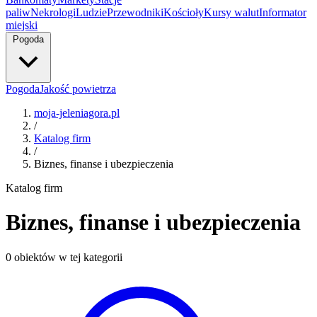
paliw
Nekrologi
Ludzie
Przewodniki
Kościoły
Kursy walut
Informator
miejski
Pogoda
Pogoda
Jakość powietrza
moja-jeleniagora.pl
/
Katalog firm
/
Biznes, finanse i ubezpieczenia
Katalog firm
Biznes, finanse i ubezpieczenia
0 obiektów w tej kategorii