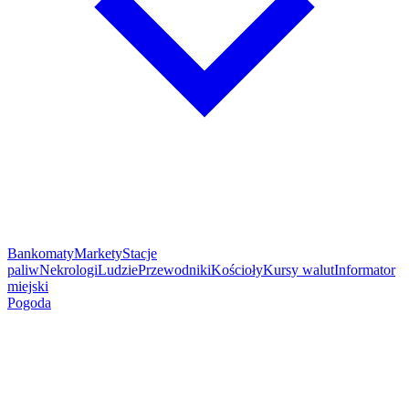
Bankomaty
Markety
Stacje
paliw
Nekrologi
Ludzie
Przewodniki
Kościoły
Kursy walut
Informator
miejski
Pogoda