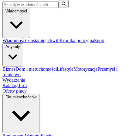
Wiadomości
Wiadomości z ostatniej chwili
Kronika policyjna
Sport
Artykuły
Biznes
Dom i nieruchomości
Lifestyle
Motoryzacja
Przemysł i
rolnictwo
Wydarzenia
Katalog firm
Oferty pracy
Dla mieszkańców
Bankomaty
Markety
Stacje