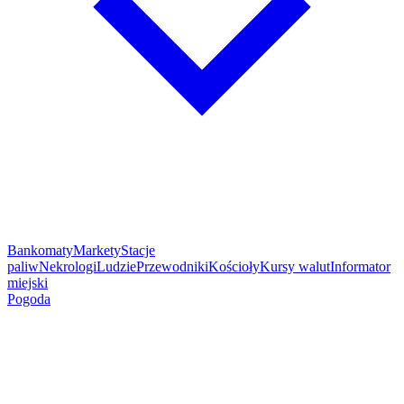
Bankomaty
Markety
Stacje
paliw
Nekrologi
Ludzie
Przewodniki
Kościoły
Kursy walut
Informator
miejski
Pogoda