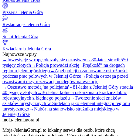
Kebab Jelenia Góra
Pizzeria Jelenia Góra
Restauracje Jelenia Góra
Sushi Jelenia Góra
Kwiaciarnia Jelenia Góra
Najnowsze wpisy
→
Inwestycje w ropę okazały się oszustwem - 80-latek stracił 550
tysięcy złotych
→
Policja prowadzi akcję „Prędkość” na drogach
regionu jeleniogórskiego
→
Apel policji o zachowanie ostrożności
podczas prac polowych w Jeleniej Górze
→
Policja ostrzega przed
oszustwami przy rezerwacji noclegów na wakacje
→
Oszustwo metodą 'na policjanta' - 81-latka z Jeleniej Góry straciła
40 tysięcy złotych
→
36-letnia kobieta oskarżona o kradzież tablic
rejestracyjnych z błędnego pojazdu
→
Tworzenie sieci znaków
szlaków turystycznych w Sudetach jako element integracji regionu
turystycznego
→
Nabór na stanowisko strażnika miejskiego w
Jeleniej Górze
moja-jeleniagora.pl
Moja-JeleniaGora.pl to lokalny serwis dla osób, które chcą
wiedzieć, co dzieje się w Jeleniej Górze i najbliższej okolicy.