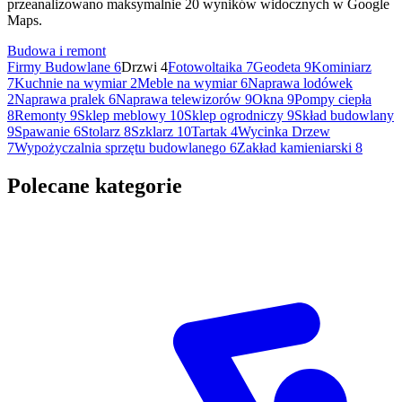
przeanalizowano maksymalnie 20 wyników widocznych w Google
Maps.
Budowa i remont
Firmy Budowlane
6
Drzwi
4
Fotowoltaika
7
Geodeta
9
Kominiarz
7
Kuchnie na wymiar
2
Meble na wymiar
6
Naprawa lodówek
2
Naprawa pralek
6
Naprawa telewizorów
9
Okna
9
Pompy ciepła
8
Remonty
9
Sklep meblowy
10
Sklep ogrodniczy
9
Skład budowlany
9
Spawanie
6
Stolarz
8
Szklarz
10
Tartak
4
Wycinka Drzew
7
Wypożyczalnia sprzętu budowlanego
6
Zakład kamieniarski
8
Polecane kategorie