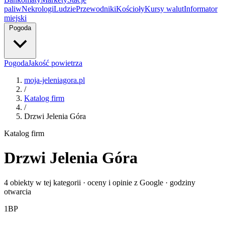
paliw
Nekrologi
Ludzie
Przewodniki
Kościoły
Kursy walut
Informator
miejski
Pogoda
Pogoda
Jakość powietrza
moja-jeleniagora.pl
/
Katalog firm
/
Drzwi Jelenia Góra
Katalog firm
Drzwi Jelenia Góra
4 obiekty w tej kategorii · oceny i opinie z Google · godziny
otwarcia
1
BP