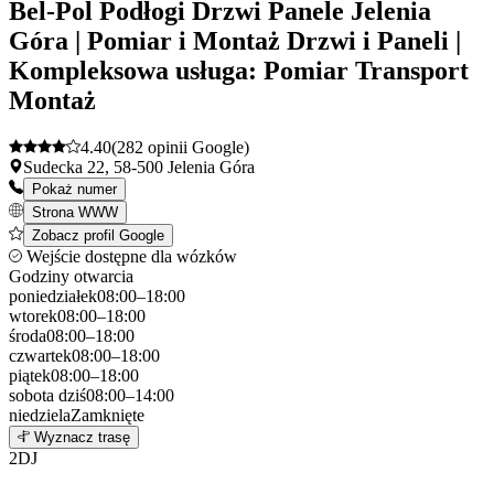
Bel-Pol Podłogi Drzwi Panele Jelenia
Góra | Pomiar i Montaż Drzwi i Paneli |
Kompleksowa usługa: Pomiar Transport
Montaż
4.40
(282 opinii Google)
Sudecka 22, 58-500 Jelenia Góra
Pokaż numer
Strona WWW
Zobacz profil Google
Wejście dostępne dla wózków
Godziny otwarcia
poniedziałek
08:00–18:00
wtorek
08:00–18:00
środa
08:00–18:00
czwartek
08:00–18:00
piątek
08:00–18:00
sobota
dziś
08:00–14:00
niedziela
Zamknięte
Leaflet
|
©
OpenStreetMap
1
Wyznacz trasę
+
2
DJ
−