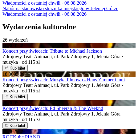
Wiadomości z ostatniej chwili · 06.08.2026
Nabór na stanowisko strażnika miejskiego w Jeleniej Górze
Wiadomości z ostatniej chwili · 06.08.2026
Wydarzenia kulturalne
26 wydarzeń
16:30
05.09
Koncert przy świecach: Tribute to Michael Jackson
Zdrojowy Teatr Animacji, ul. Park Zdrojowy 1, Jelenia Góra ·
muzyka · od 115 zł
Kup bilet
18:30
05.09
Koncert przy świecach: Muzyka filmowa - Hans Zimmer i inni
Zdrojowy Teatr Animacji, ul. Park Zdrojowy 1, Jelenia Góra ·
muzyka · od 115 zł
Kup bilet
20:30
05.09
Koncert przy świecach: Ed Sheeran & The Weeknd
Zdrojowy Teatr Animacji, ul. Park Zdrojowy 1, Jelenia Góra ·
muzyka · od 115 zł
Kup bilet
19:00
25.09
ROCK the PIANO