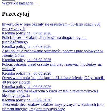
Wszystkie kategorie →
Przeczytaj
Inwestycje w ropę okazały się oszustwem - 80-latek stracił 550
tysięcy złotych
Kronika policyjna · 07.08.2026
Policja prowadzi akcję „Prędkość” na drogach regionu
jeleniogórskiego
Kronika policyjna · 07.08.2026
Apel policji o zachowanie ostrożności podczas prac polowych w
Jeleniej Górze
Kronika policyjna · 06.08.2026
Policja ostrzega przed oszustwami przy rezerwacji noclegów na
wakacje
Kronika policyjna · 06.08.2026
Oszustwo metodą 'na policjanta' - 81-latka z Jeleniej Góry straciła
40 tysięcy złotych
Kronika policyjna · 06.08.2026
36-letnia kobieta oskarżona o kradzież tablic rejestracyjnych z
błędnego pojazdu
Kronika policyjna · 06.08.2026
Tworzenie sieci znaków szlaków turystycznych w Sudetach jako
element integracji regionu turystycznego