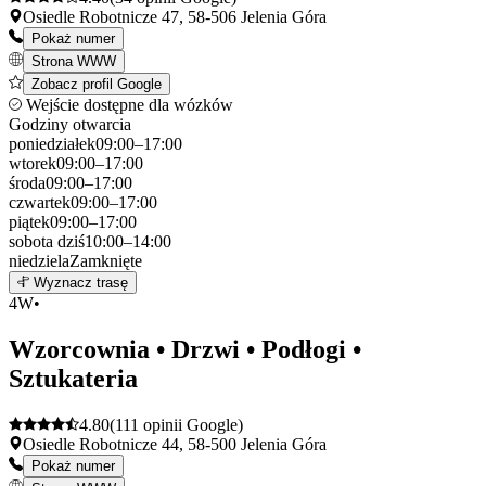
Osiedle Robotnicze 47, 58-506 Jelenia Góra
Pokaż numer
Strona WWW
Zobacz profil Google
Wejście dostępne dla wózków
Godziny otwarcia
poniedziałek
09:00–17:00
wtorek
09:00–17:00
środa
09:00–17:00
czwartek
09:00–17:00
piątek
09:00–17:00
sobota
dziś
10:00–14:00
niedziela
Zamknięte
Leaflet
|
©
OpenStreetMap
3
Wyznacz trasę
+
4
W•
−
Wzorcownia • Drzwi • Podłogi •
Sztukateria
4.80
(111 opinii Google)
Osiedle Robotnicze 44, 58-500 Jelenia Góra
Pokaż numer