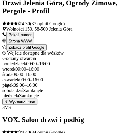
Drzwi Jelenia Góra, Ogrody Zimowe,
Pergole - Profil
4.30
(37 opinii Google)
Wolności 150, 58-500 Jelenia Góra
Pokaż numer
Strona WWW
Zobacz profil Google
Wejście dostępne dla wózków
Godziny otwarcia
poniedziałek
09:00–16:00
wtorek
09:00–16:00
środa
09:00–16:00
czwartek
09:00–16:00
piątek
09:00–16:00
sobota
dziś
Zamknięte
niedziela
Zamknięte
Leaflet
|
©
OpenStreetMap
2
Wyznacz trasę
+
3
VS
−
VOX. Salon drzwi i podłóg
4.40
(34 opinii Google)