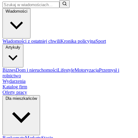
Wiadomości
Wiadomości z ostatniej chwili
Kronika policyjna
Sport
Artykuły
Biznes
Dom i nieruchomości
Lifestyle
Motoryzacja
Przemysł i
rolnictwo
Wydarzenia
Katalog firm
Oferty pracy
Dla mieszkańców
Bankomaty
Markety
Stacje