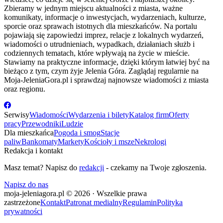
Zbieramy w jednym miejscu aktualności z miasta, ważne
komunikaty, informacje o inwestycjach, wydarzeniach, kulturze,
sporcie oraz sprawach istotnych dla mieszkańców. Na portalu
pojawiają się zapowiedzi imprez, relacje z lokalnych wydarzeń,
wiadomości o utrudnieniach, wypadkach, działaniach służb i
codziennych tematach, które wpływają na życie w mieście.
Stawiamy na praktyczne informacje, dzięki którym łatwiej być na
bieżąco z tym, czym żyje Jelenia Góra. Zaglądaj regularnie na
Moja-JeleniaGora.pl i sprawdzaj najnowsze wiadomości z miasta
oraz regionu.
Serwisy
Wiadomości
Wydarzenia i bilety
Katalog firm
Oferty
pracy
Przewodniki
Ludzie
Dla mieszkańca
Pogoda i smog
Stacje
paliw
Bankomaty
Markety
Kościoły i msze
Nekrologi
Redakcja i kontakt
Masz temat? Napisz do
redakcji
- czekamy na Twoje zgłoszenia.
Napisz do nas
moja-jeleniagora.pl © 2026 · Wszelkie prawa
zastrzeżone
Kontakt
Patronat medialny
Regulamin
Polityka
prywatności