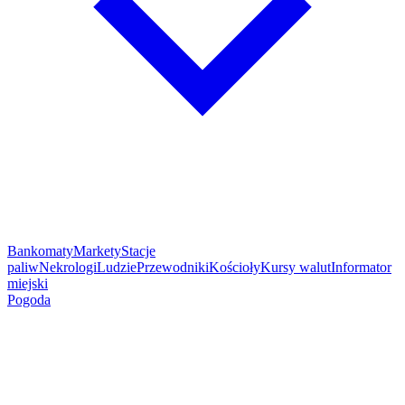
Bankomaty
Markety
Stacje
paliw
Nekrologi
Ludzie
Przewodniki
Kościoły
Kursy walut
Informator
miejski
Pogoda