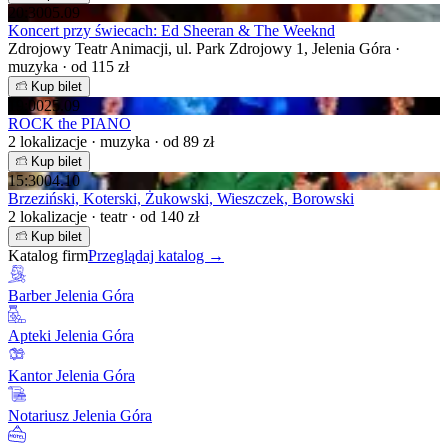
20:30
05.09
Koncert przy świecach: Ed Sheeran & The Weeknd
Zdrojowy Teatr Animacji, ul. Park Zdrojowy 1, Jelenia Góra ·
muzyka · od 115 zł
Kup bilet
19:00
25.09
ROCK the PIANO
2 lokalizacje · muzyka · od 89 zł
Kup bilet
15:30
04.10
Brzeziński, Koterski, Żukowski, Wieszczek, Borowski
2 lokalizacje · teatr · od 140 zł
Kup bilet
Katalog firm
Przeglądaj katalog →
Barber Jelenia Góra
Apteki Jelenia Góra
Kantor Jelenia Góra
Notariusz Jelenia Góra