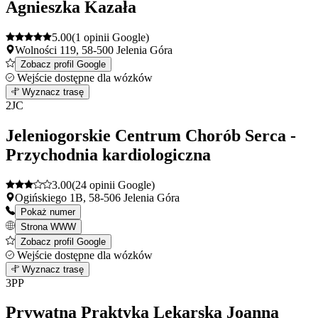
Agnieszka Kazała
5.00
(1 opinii Google)
Wolności 119, 58-500 Jelenia Góra
Zobacz profil Google
Wejście dostępne dla wózków
Leaflet
|
©
OpenStreetMap
1
Wyznacz trasę
+
2
JC
−
Jeleniogorskie Centrum Chorób Serca -
Przychodnia kardiologiczna
3.00
(24 opinii Google)
Ogińskiego 1B, 58-506 Jelenia Góra
Pokaż numer
Strona WWW
Zobacz profil Google
Wejście dostępne dla wózków
Leaflet
|
©
OpenStreetMap
2
Wyznacz trasę
+
3
PP
−
Prywatna Praktyka Lekarska Joanna