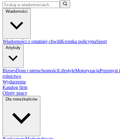
Wiadomości
Wiadomości z ostatniej chwili
Kronika policyjna
Sport
Artykuły
Biznes
Dom i nieruchomości
Lifestyle
Motoryzacja
Przemysł i
rolnictwo
Wydarzenia
Katalog firm
Oferty pracy
Dla mieszkańców
Bankomaty
Markety
Stacje