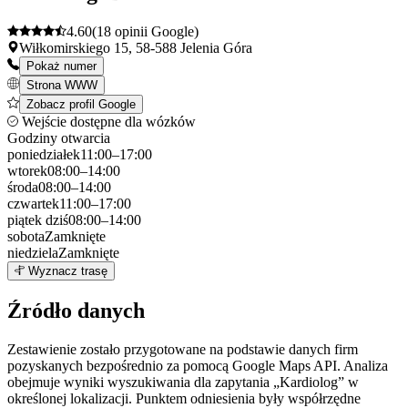
4.60
(18 opinii Google)
Wiłkomirskiego 15, 58-588 Jelenia Góra
Pokaż numer
Strona WWW
Zobacz profil Google
Wejście dostępne dla wózków
Godziny otwarcia
poniedziałek
11:00–17:00
wtorek
08:00–14:00
środa
08:00–14:00
czwartek
11:00–17:00
piątek
dziś
08:00–14:00
sobota
Zamknięte
niedziela
Zamknięte
Leaflet
|
©
OpenStreetMap
4
Wyznacz trasę
+
Źródło danych
−
Zestawienie zostało przygotowane na podstawie danych firm
pozyskanych bezpośrednio za pomocą Google Maps API. Analiza
obejmuje wyniki wyszukiwania dla zapytania „Kardiolog” w
określonej lokalizacji. Punktem odniesienia były współrzędne