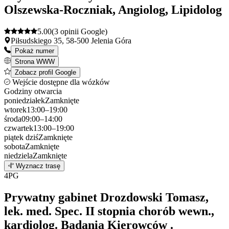
Olszewska-Roczniak, Angiolog, Lipidolog
5.00
(3 opinii Google)
Piłsudskiego 35, 58-500 Jelenia Góra
Pokaż numer
Strona WWW
Zobacz profil Google
Wejście dostępne dla wózków
Godziny otwarcia
poniedziałek
Zamknięte
wtorek
13:00–19:00
środa
09:00–14:00
czwartek
13:00–19:00
piątek
dziś
Zamknięte
sobota
Zamknięte
niedziela
Zamknięte
Leaflet
|
©
OpenStreetMap
3
Wyznacz trasę
+
4
PG
−
Prywatny gabinet Drozdowski Tomasz,
lek. med. Spec. II stopnia chorób wewn.,
kardiolog. Badania Kierowców .