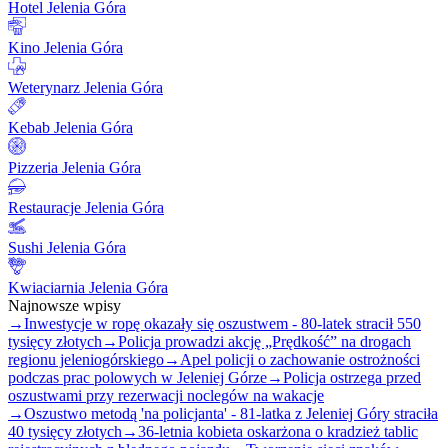
Hotel Jelenia Góra
Kino Jelenia Góra
Weterynarz Jelenia Góra
Kebab Jelenia Góra
Pizzeria Jelenia Góra
Restauracje Jelenia Góra
Sushi Jelenia Góra
Kwiaciarnia Jelenia Góra
Najnowsze wpisy
→
Inwestycje w ropę okazały się oszustwem - 80-latek stracił 550
tysięcy złotych
→
Policja prowadzi akcję „Prędkość” na drogach
regionu jeleniogórskiego
→
Apel policji o zachowanie ostrożności
podczas prac polowych w Jeleniej Górze
→
Policja ostrzega przed
oszustwami przy rezerwacji noclegów na wakacje
→
Oszustwo metodą 'na policjanta' - 81-latka z Jeleniej Góry straciła
40 tysięcy złotych
→
36-letnia kobieta oskarżona o kradzież tablic