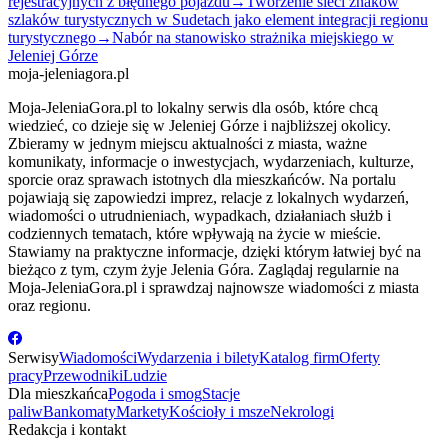
rejestracyjnych z błędnego pojazdu
→
Tworzenie sieci znaków
szlaków turystycznych w Sudetach jako element integracji regionu
turystycznego
→
Nabór na stanowisko strażnika miejskiego w
Jeleniej Górze
moja-jeleniagora.pl
Moja-JeleniaGora.pl to lokalny serwis dla osób, które chcą
wiedzieć, co dzieje się w Jeleniej Górze i najbliższej okolicy.
Zbieramy w jednym miejscu aktualności z miasta, ważne
komunikaty, informacje o inwestycjach, wydarzeniach, kulturze,
sporcie oraz sprawach istotnych dla mieszkańców. Na portalu
pojawiają się zapowiedzi imprez, relacje z lokalnych wydarzeń,
wiadomości o utrudnieniach, wypadkach, działaniach służb i
codziennych tematach, które wpływają na życie w mieście.
Stawiamy na praktyczne informacje, dzięki którym łatwiej być na
bieżąco z tym, czym żyje Jelenia Góra. Zaglądaj regularnie na
Moja-JeleniaGora.pl i sprawdzaj najnowsze wiadomości z miasta
oraz regionu.
Serwisy
Wiadomości
Wydarzenia i bilety
Katalog firm
Oferty
pracy
Przewodniki
Ludzie
Dla mieszkańca
Pogoda i smog
Stacje
paliw
Bankomaty
Markety
Kościoły i msze
Nekrologi
Redakcja i kontakt