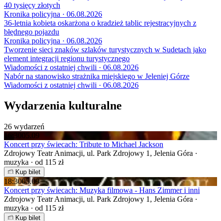
40 tysięcy złotych
Kronika policyjna · 06.08.2026
36-letnia kobieta oskarżona o kradzież tablic rejestracyjnych z
błędnego pojazdu
Kronika policyjna · 06.08.2026
Tworzenie sieci znaków szlaków turystycznych w Sudetach jako
element integracji regionu turystycznego
Wiadomości z ostatniej chwili · 06.08.2026
Nabór na stanowisko strażnika miejskiego w Jeleniej Górze
Wiadomości z ostatniej chwili · 06.08.2026
Wydarzenia kulturalne
26 wydarzeń
16:30
05.09
Koncert przy świecach: Tribute to Michael Jackson
Zdrojowy Teatr Animacji, ul. Park Zdrojowy 1, Jelenia Góra ·
muzyka · od 115 zł
Kup bilet
18:30
05.09
Koncert przy świecach: Muzyka filmowa - Hans Zimmer i inni
Zdrojowy Teatr Animacji, ul. Park Zdrojowy 1, Jelenia Góra ·
muzyka · od 115 zł
Kup bilet