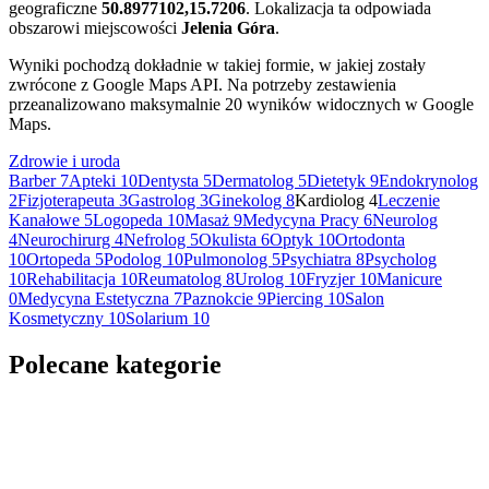
geograficzne
50.8977102,15.7206
. Lokalizacja ta odpowiada
obszarowi miejscowości
Jelenia Góra
.
Wyniki pochodzą dokładnie w takiej formie, w jakiej zostały
zwrócone z Google Maps API. Na potrzeby zestawienia
przeanalizowano maksymalnie 20 wyników widocznych w Google
Maps.
Zdrowie i uroda
Barber
7
Apteki
10
Dentysta
5
Dermatolog
5
Dietetyk
9
Endokrynolog
2
Fizjoterapeuta
3
Gastrolog
3
Ginekolog
8
Kardiolog
4
Leczenie
Kanałowe
5
Logopeda
10
Masaż
9
Medycyna Pracy
6
Neurolog
4
Neurochirurg
4
Nefrolog
5
Okulista
6
Optyk
10
Ortodonta
10
Ortopeda
5
Podolog
10
Pulmonolog
5
Psychiatra
8
Psycholog
10
Rehabilitacja
10
Reumatolog
8
Urolog
10
Fryzjer
10
Manicure
0
Medycyna Estetyczna
7
Paznokcie
9
Piercing
10
Salon
Kosmetyczny
10
Solarium
10
Polecane kategorie