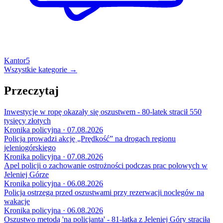
Kantor
5
Wszystkie kategorie →
Przeczytaj
Inwestycje w ropę okazały się oszustwem - 80-latek stracił 550
tysięcy złotych
Kronika policyjna · 07.08.2026
Policja prowadzi akcję „Prędkość” na drogach regionu
jeleniogórskiego
Kronika policyjna · 07.08.2026
Apel policji o zachowanie ostrożności podczas prac polowych w
Jeleniej Górze
Kronika policyjna · 06.08.2026
Policja ostrzega przed oszustwami przy rezerwacji noclegów na
wakacje
Kronika policyjna · 06.08.2026
Oszustwo metodą 'na policjanta' - 81-latka z Jeleniej Góry straciła