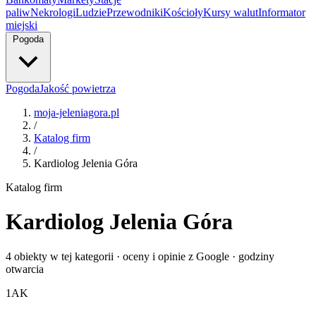
paliw
Nekrologi
Ludzie
Przewodniki
Kościoły
Kursy walut
Informator
miejski
Pogoda
Pogoda
Jakość powietrza
moja-jeleniagora.pl
/
Katalog firm
/
Kardiolog Jelenia Góra
Katalog firm
Kardiolog Jelenia Góra
4 obiekty w tej kategorii · oceny i opinie z Google · godziny
otwarcia
1
AK