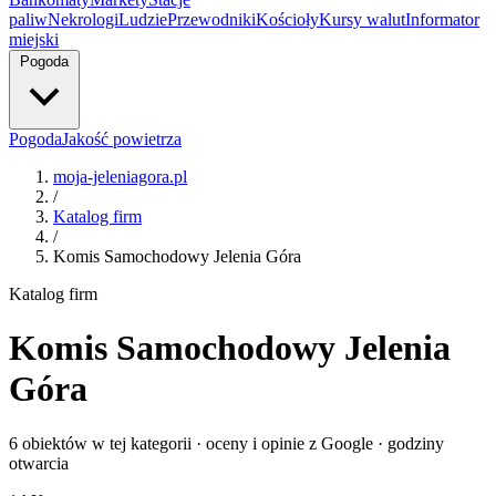
paliw
Nekrologi
Ludzie
Przewodniki
Kościoły
Kursy walut
Informator
miejski
Pogoda
Pogoda
Jakość powietrza
moja-jeleniagora.pl
/
Katalog firm
/
Komis Samochodowy Jelenia Góra
Katalog firm
Komis Samochodowy Jelenia
Góra
6 obiektów w tej kategorii · oceny i opinie z Google · godziny
otwarcia