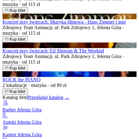
muzyka · od 115 zł
Kup bilet
18:30
05.09
Koncert przy świecach: Muzyka filmowa - Hans Zimmer i inni
Zdrojowy Teatr Animacji, ul. Park Zdrojowy 1, Jelenia Góra ·
muzyka · od 115 zł
Kup bilet
20:30
05.09
Koncert przy świecach: Ed Sheeran & The Weeknd
Zdrojowy Teatr Animacji, ul. Park Zdrojowy 1, Jelenia Góra ·
muzyka · od 115 zł
Kup bilet
19:00
25.09
ROCK the PIANO
2 lokalizacje · muzyka · od 89 zł
Kup bilet
Katalog firm
Przeglądaj katalog →
Barber Jelenia Góra
Apteki Jelenia Góra
Kantor Jelenia Góra