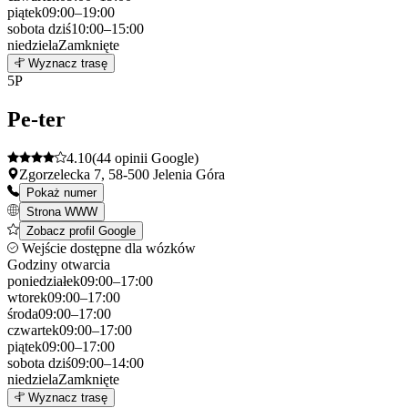
piątek
09:00–19:00
sobota
dziś
10:00–15:00
niedziela
Zamknięte
Leaflet
|
©
OpenStreetMap
4
Wyznacz trasę
+
5
P
−
Pe-ter
4.10
(44 opinii Google)
Zgorzelecka 7, 58-500 Jelenia Góra
Pokaż numer
Strona WWW
Zobacz profil Google
Wejście dostępne dla wózków
Godziny otwarcia
poniedziałek
09:00–17:00
wtorek
09:00–17:00
środa
09:00–17:00
czwartek
09:00–17:00
piątek
09:00–17:00
sobota
dziś
09:00–14:00
niedziela
Zamknięte
Leaflet
|
©
OpenStreetMap
5
Wyznacz trasę