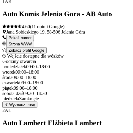
1
AK
Auto Komis Jelenia Gora - AB Auto
4.60
(11 opinii Google)
Jana Sobieskiego 19, 58-506 Jelenia Góra
Pokaż numer
Strona WWW
Zobacz profil Google
Wejście dostępne dla wózków
Godziny otwarcia
poniedziałek
09:00–18:00
wtorek
09:00–18:00
środa
09:00–18:00
czwartek
09:00–18:00
piątek
09:00–18:00
sobota
dziś
09:30–14:30
niedziela
Zamknięte
Leaflet
|
©
OpenStreetMap
1
Wyznacz trasę
+
2
AL
−
Auto Lambert Elżbieta Lambert