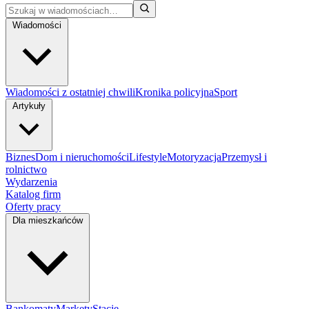
Wiadomości
Wiadomości z ostatniej chwili
Kronika policyjna
Sport
Artykuły
Biznes
Dom i nieruchomości
Lifestyle
Motoryzacja
Przemysł i
rolnictwo
Wydarzenia
Katalog firm
Oferty pracy
Dla mieszkańców
Bankomaty
Markety
Stacje