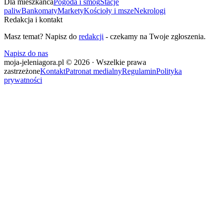
Dla mieszkańca
Pogoda i smog
Stacje
paliw
Bankomaty
Markety
Kościoły i msze
Nekrologi
Redakcja i kontakt
Masz temat? Napisz do
redakcji
- czekamy na Twoje zgłoszenia.
Napisz do nas
moja-jeleniagora.pl © 2026 · Wszelkie prawa
zastrzeżone
Kontakt
Patronat medialny
Regulamin
Polityka
prywatności