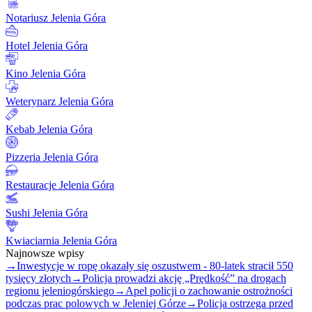
Notariusz Jelenia Góra
Hotel Jelenia Góra
Kino Jelenia Góra
Weterynarz Jelenia Góra
Kebab Jelenia Góra
Pizzeria Jelenia Góra
Restauracje Jelenia Góra
Sushi Jelenia Góra
Kwiaciarnia Jelenia Góra
Najnowsze wpisy
→
Inwestycje w ropę okazały się oszustwem - 80-latek stracił 550
tysięcy złotych
→
Policja prowadzi akcję „Prędkość” na drogach
regionu jeleniogórskiego
→
Apel policji o zachowanie ostrożności
podczas prac polowych w Jeleniej Górze
→
Policja ostrzega przed