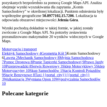
pozyskanych bezpośrednio za pomocą Google Maps API. Analiza
obejmuje wyniki wyszukiwania dla zapytania „Komis
Samochodowy” w określonej lokalizacji. Punktem odniesienia były
współrzędne geograficzne
50.8977102,15.7206
. Lokalizacja ta
odpowiada obszarowi miejscowości
Jelenia Góra
.
Wyniki pochodzą dokładnie w takiej formie, w jakiej zostały
zwrócone z Google Maps API. Na potrzeby zestawienia
przeanalizowano maksymalnie 20 wyników widocznych w Google
Maps.
Motoryzacja i transport
Elektryk Samochodowy
4
Geometria Kół
5
Komis Samochodowy
6
Laweta
2
Mechanik Samochodowy
8
Myjnia Samochodowa
7
Pomoc Drogowa
8
Pranie Tapicerki Samochodowej
9
Prawo Jazdy
10
Przeprowadzki
8
Serwis Rowerowy
3
Sklep Motocyklowy
5
Sklep
Motoryzacyjny
10
Skup Samochodów
1
Stacja Kontroli Pojazdów
9
Stacje Benzynowe
8
Taxi {{portal_city}}{{portal_city}}
3
Wulkanizacja
3
Wymiana Opon
10
Wypożyczalnia Samochodów
10
Polecane kategorie