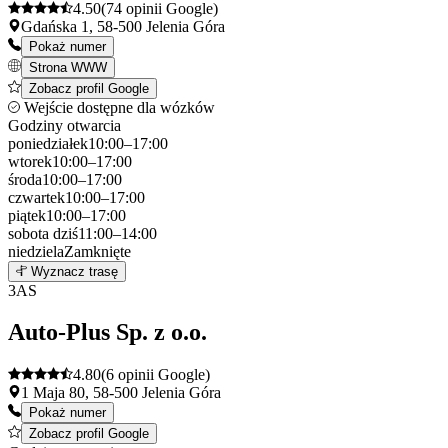
4.50
(74 opinii Google)
Gdańska 1, 58-500 Jelenia Góra
Pokaż numer
Strona WWW
Zobacz profil Google
Wejście dostępne dla wózków
Godziny otwarcia
poniedziałek
10:00–17:00
wtorek
10:00–17:00
środa
10:00–17:00
czwartek
10:00–17:00
piątek
10:00–17:00
sobota
dziś
11:00–14:00
niedziela
Zamknięte
Leaflet
|
©
OpenStreetMap
2
Wyznacz trasę
+
3
AS
−
Auto-Plus Sp. z o.o.
4.80
(6 opinii Google)
1 Maja 80, 58-500 Jelenia Góra
Pokaż numer
Zobacz profil Google