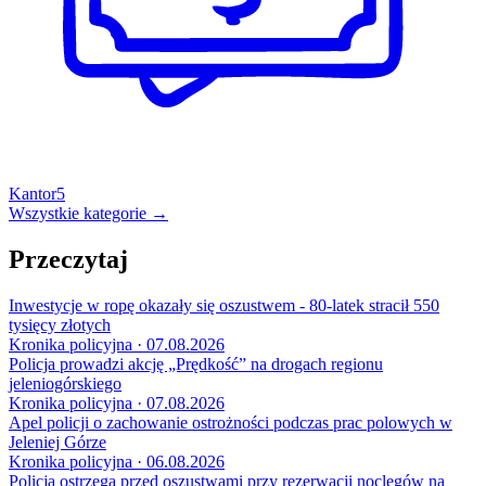
Kantor
5
Wszystkie kategorie →
Przeczytaj
Inwestycje w ropę okazały się oszustwem - 80-latek stracił 550
tysięcy złotych
Kronika policyjna · 07.08.2026
Policja prowadzi akcję „Prędkość” na drogach regionu
jeleniogórskiego
Kronika policyjna · 07.08.2026
Apel policji o zachowanie ostrożności podczas prac polowych w
Jeleniej Górze
Kronika policyjna · 06.08.2026
Policja ostrzega przed oszustwami przy rezerwacji noclegów na