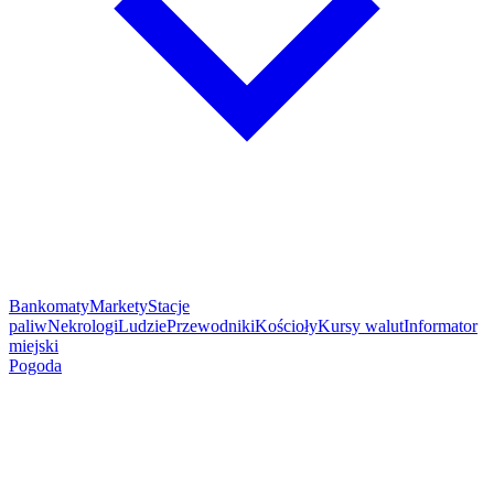
Bankomaty
Markety
Stacje
paliw
Nekrologi
Ludzie
Przewodniki
Kościoły
Kursy walut
Informator
miejski
Pogoda