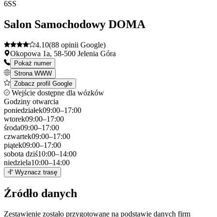
+
6
SS
−
Salon Samochodowy DOMA
4.10
(88 opinii Google)
Okopowa 1a, 58-500 Jelenia Góra
Pokaż numer
Strona WWW
Zobacz profil Google
Wejście dostępne dla wózków
Godziny otwarcia
poniedziałek
09:00–17:00
wtorek
09:00–17:00
środa
09:00–17:00
czwartek
09:00–17:00
piątek
09:00–17:00
sobota
dziś
10:00–14:00
niedziela
10:00–14:00
Leaflet
|
©
OpenStreetMap
6
Wyznacz trasę
+
Źródło danych
−
Zestawienie zostało przygotowane na podstawie danych firm