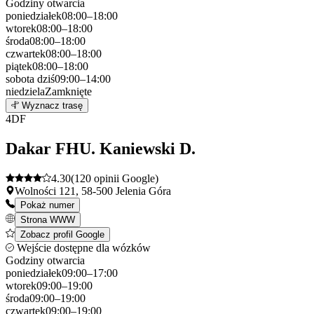
Godziny otwarcia
poniedziałek
08:00–18:00
wtorek
08:00–18:00
środa
08:00–18:00
czwartek
08:00–18:00
piątek
08:00–18:00
sobota
dziś
09:00–14:00
niedziela
Zamknięte
Leaflet
|
©
OpenStreetMap
3
Wyznacz trasę
+
4
DF
−
Dakar FHU. Kaniewski D.
4.30
(120 opinii Google)
Wolności 121, 58-500 Jelenia Góra
Pokaż numer
Strona WWW
Zobacz profil Google
Wejście dostępne dla wózków
Godziny otwarcia
poniedziałek
09:00–17:00
wtorek
09:00–19:00
środa
09:00–19:00
czwartek
09:00–19:00