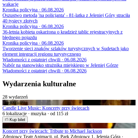
wakacje
Kronika policyjna · 06.08.2026
Oszustwo metodą 'na policjanta' - 81-latka z Jeleniej Góry straciła
40 tysięcy złotych
Kronika policyjna · 06.08.2026
36-letnia kobieta oskarżona o kradzież tablic rejestracyjnych z
błędnego pojazdu
Kronika policyjna · 06.08.2026
Tworzenie sieci znaków szlaków turystycznych w Sudetach jako
element integracji regionu turystycznego
Wiadomości z ostatniej chwili · 06.08.2026
Nabór na stanowisko strażnika miejskiego w Jeleniej Górze
Wiadomości z ostatniej chwili · 06.08.2026
Wydarzenia kulturalne
28 wydarzeń
16:30
05.09
Candle Live Music: Koncerty przy świecach
6 lokalizacje · muzyka · od 115 zł
Kup bilet
16:30
05.09
Koncert przy świecach: Tribute to Michael Jackson
Zdrojowy Teatr Animacji, ul. Park Zdrojowy 1, Jelenia Góra ·