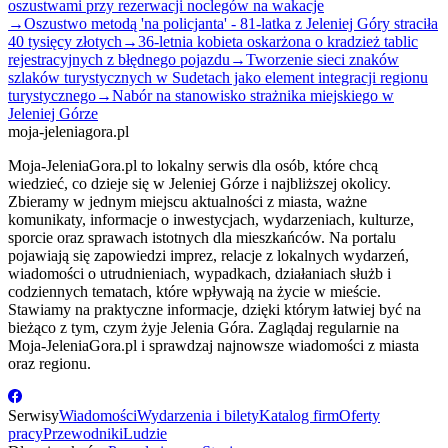
oszustwami przy rezerwacji noclegów na wakacje
→
Oszustwo metodą 'na policjanta' - 81-latka z Jeleniej Góry straciła
40 tysięcy złotych
→
36-letnia kobieta oskarżona o kradzież tablic
rejestracyjnych z błędnego pojazdu
→
Tworzenie sieci znaków
szlaków turystycznych w Sudetach jako element integracji regionu
turystycznego
→
Nabór na stanowisko strażnika miejskiego w
Jeleniej Górze
moja-jeleniagora.pl
Moja-JeleniaGora.pl to lokalny serwis dla osób, które chcą
wiedzieć, co dzieje się w Jeleniej Górze i najbliższej okolicy.
Zbieramy w jednym miejscu aktualności z miasta, ważne
komunikaty, informacje o inwestycjach, wydarzeniach, kulturze,
sporcie oraz sprawach istotnych dla mieszkańców. Na portalu
pojawiają się zapowiedzi imprez, relacje z lokalnych wydarzeń,
wiadomości o utrudnieniach, wypadkach, działaniach służb i
codziennych tematach, które wpływają na życie w mieście.
Stawiamy na praktyczne informacje, dzięki którym łatwiej być na
bieżąco z tym, czym żyje Jelenia Góra. Zaglądaj regularnie na
Moja-JeleniaGora.pl i sprawdzaj najnowsze wiadomości z miasta
oraz regionu.
Serwisy
Wiadomości
Wydarzenia i bilety
Katalog firm
Oferty
pracy
Przewodniki
Ludzie