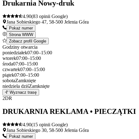
Drukarnia Nowy-druk
4.90
(83 opinii Google)
Jana Sobieskiego 47, 58-500 Jelenia Góra
Pokaż numer
Strona WWW
Zobacz profil Google
Godziny otwarcia
poniedziałek
07:00–15:00
wtorek
07:00–15:00
środa
07:00–15:00
czwartek
07:00–15:00
piątek
07:00–15:00
sobota
Zamknięte
niedziela
dziś
Zamknięte
Leaflet
|
©
OpenStreetMap
1
Wyznacz trasę
+
2
DR
−
DRUKARNIA REKLAMA • PIECZĄTKI
4.90
(15 opinii Google)
Jana Sobieskiego 30, 58-500 Jelenia Góra
Pokaż numer