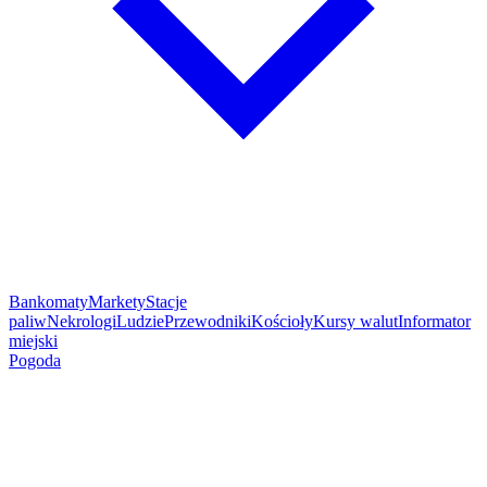
Bankomaty
Markety
Stacje
paliw
Nekrologi
Ludzie
Przewodniki
Kościoły
Kursy walut
Informator
miejski
Pogoda