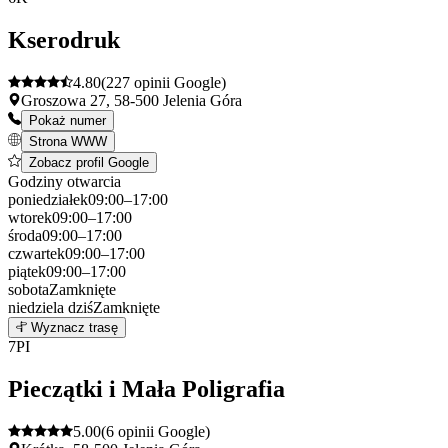
−
Kserodruk
4.80
(227 opinii Google)
Groszowa 27, 58-500 Jelenia Góra
Pokaż numer
Strona WWW
Zobacz profil Google
Godziny otwarcia
poniedziałek
09:00–17:00
wtorek
09:00–17:00
środa
09:00–17:00
czwartek
09:00–17:00
piątek
09:00–17:00
sobota
Zamknięte
niedziela
dziś
Zamknięte
Leaflet
|
©
OpenStreetMap
6
Wyznacz trasę
+
7
PI
−
Pieczątki i Mała Poligrafia
5.00
(6 opinii Google)