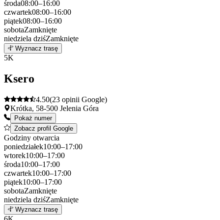
środa
08:00–16:00
czwartek
08:00–16:00
piątek
08:00–16:00
sobota
Zamknięte
niedziela
dziś
Zamknięte
Leaflet
|
©
OpenStreetMap
4
Wyznacz trasę
+
5
K
−
Ksero
4.50
(23 opinii Google)
Krótka, 58-500 Jelenia Góra
Pokaż numer
Zobacz profil Google
Godziny otwarcia
poniedziałek
10:00–17:00
wtorek
10:00–17:00
środa
10:00–17:00
czwartek
10:00–17:00
piątek
10:00–17:00
sobota
Zamknięte
niedziela
dziś
Zamknięte
Leaflet
|
©
OpenStreetMap
5
Wyznacz trasę
+
6
K