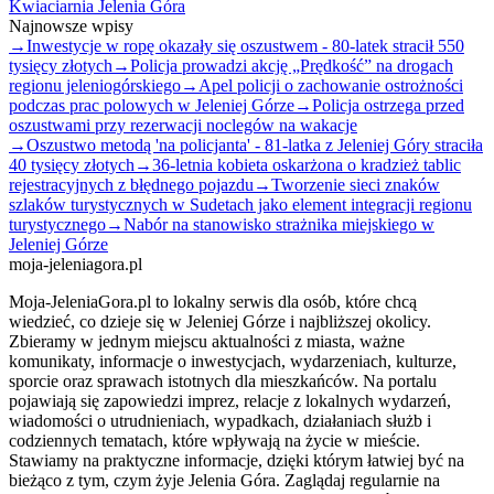
Kwiaciarnia Jelenia Góra
Najnowsze wpisy
→
Inwestycje w ropę okazały się oszustwem - 80-latek stracił 550
tysięcy złotych
→
Policja prowadzi akcję „Prędkość” na drogach
regionu jeleniogórskiego
→
Apel policji o zachowanie ostrożności
podczas prac polowych w Jeleniej Górze
→
Policja ostrzega przed
oszustwami przy rezerwacji noclegów na wakacje
→
Oszustwo metodą 'na policjanta' - 81-latka z Jeleniej Góry straciła
40 tysięcy złotych
→
36-letnia kobieta oskarżona o kradzież tablic
rejestracyjnych z błędnego pojazdu
→
Tworzenie sieci znaków
szlaków turystycznych w Sudetach jako element integracji regionu
turystycznego
→
Nabór na stanowisko strażnika miejskiego w
Jeleniej Górze
moja-jeleniagora.pl
Moja-JeleniaGora.pl to lokalny serwis dla osób, które chcą
wiedzieć, co dzieje się w Jeleniej Górze i najbliższej okolicy.
Zbieramy w jednym miejscu aktualności z miasta, ważne
komunikaty, informacje o inwestycjach, wydarzeniach, kulturze,
sporcie oraz sprawach istotnych dla mieszkańców. Na portalu
pojawiają się zapowiedzi imprez, relacje z lokalnych wydarzeń,
wiadomości o utrudnieniach, wypadkach, działaniach służb i
codziennych tematach, które wpływają na życie w mieście.
Stawiamy na praktyczne informacje, dzięki którym łatwiej być na
bieżąco z tym, czym żyje Jelenia Góra. Zaglądaj regularnie na