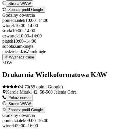
Strona WWW
Zobacz profil Google
Godziny otwarcia
poniedziałek
10:00–14:00
wtorek
10:00–14:00
środa
10:00–14:00
czwartek
10:00–14:00
piątek
10:00–14:00
sobota
Zamknięte
niedziela
dziś
Zamknięte
Leaflet
|
©
OpenStreetMap
2
Wyznacz trasę
+
3
DW
−
Drukarnia Wielkoformatowa KAW
4.70
(55 opinii Google)
Karola Miarki 42, 58-500 Jelenia Góra
Pokaż numer
Strona WWW
Zobacz profil Google
Godziny otwarcia
poniedziałek
09:00–16:00
wtorek
09:00–16:00