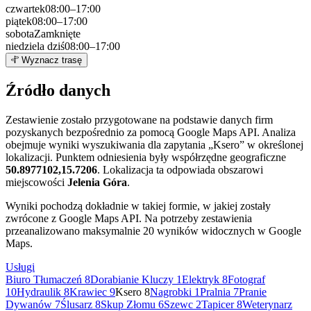
czwartek
08:00–17:00
piątek
08:00–17:00
sobota
Zamknięte
niedziela
dziś
08:00–17:00
Leaflet
|
©
OpenStreetMap
8
Wyznacz trasę
+
Źródło danych
−
Zestawienie zostało przygotowane na podstawie danych firm
pozyskanych bezpośrednio za pomocą Google Maps API. Analiza
obejmuje wyniki wyszukiwania dla zapytania „Ksero” w określonej
lokalizacji. Punktem odniesienia były współrzędne geograficzne
50.8977102,15.7206
. Lokalizacja ta odpowiada obszarowi
miejscowości
Jelenia Góra
.
Wyniki pochodzą dokładnie w takiej formie, w jakiej zostały
zwrócone z Google Maps API. Na potrzeby zestawienia
przeanalizowano maksymalnie 20 wyników widocznych w Google
Maps.
Usługi
Biuro Tłumaczeń
8
Dorabianie Kluczy
1
Elektryk
8
Fotograf
10
Hydraulik
8
Krawiec
9
Ksero
8
Nagrobki
1
Pralnia
7
Pranie
Dywanów
7
Ślusarz
8
Skup Złomu
6
Szewc
2
Tapicer
8
Weterynarz