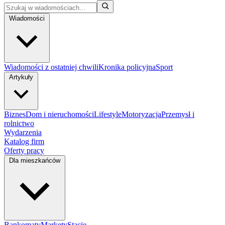
Wiadomości
Wiadomości z ostatniej chwili
Kronika policyjna
Sport
Artykuły
Biznes
Dom i nieruchomości
Lifestyle
Motoryzacja
Przemysł i
rolnictwo
Wydarzenia
Katalog firm
Oferty pracy
Dla mieszkańców
Bankomaty
Markety
Stacje