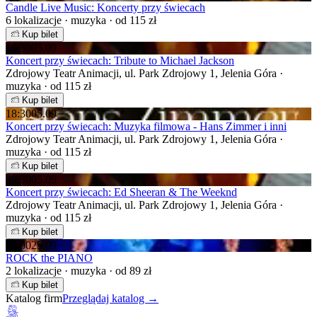
Candle Live Music: Koncerty przy świecach
6 lokalizacje · muzyka · od 115 zł
Kup bilet
16:30
05.09
Koncert przy świecach: Tribute to Michael Jackson
Zdrojowy Teatr Animacji, ul. Park Zdrojowy 1, Jelenia Góra ·
muzyka · od 115 zł
Kup bilet
18:30
05.09
Koncert przy świecach: Muzyka filmowa - Hans Zimmer i inni
Zdrojowy Teatr Animacji, ul. Park Zdrojowy 1, Jelenia Góra ·
muzyka · od 115 zł
Kup bilet
20:30
05.09
Koncert przy świecach: Ed Sheeran & The Weeknd
Zdrojowy Teatr Animacji, ul. Park Zdrojowy 1, Jelenia Góra ·
muzyka · od 115 zł
Kup bilet
19:00
25.09
ROCK the PIANO
2 lokalizacje · muzyka · od 89 zł
Kup bilet
Katalog firm
Przeglądaj katalog →