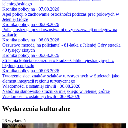
jeleniogórskiego
Kronika policyjna · 07.08.2026
Apel policji o zachowanie ostrożności podczas prac polowych w
Jeleniej Górze
Kronika policyjna · 06.08.2026
Policja ostrzega przed oszustwami przy rezerwacji noclegów na
wakacje
Kronika policyjna · 06.08.2026
Oszustwo metodą 'na policjanta' - 81-latka z Jeleniej Góry straciła
40 tysięcy złotych
Kronika policyjna · 06.08.2026
36-letnia kobieta oskarżona o kradzież tablic rejestracyjnych z
błędnego pojazdu
Kronika policyjna · 06.08.2026
Tworzenie sieci znaków szlaków turystycznych w Sudetach jako
element integracji regionu turystycznego
Wiadomości z ostatniej chwili · 06.08.2026
Nabór na stanowisko strażnika miejskiego w Jeleniej Górze
Wiadomości z ostatniej chwili · 06.08.2026
Wydarzenia kulturalne
28 wydarzeń
16:30
05.09