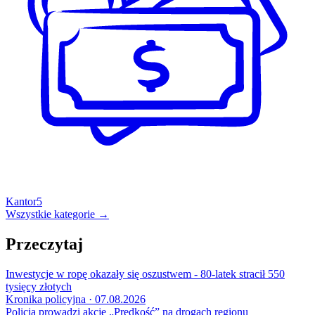
Kantor
5
Wszystkie kategorie →
Przeczytaj
Inwestycje w ropę okazały się oszustwem - 80-latek stracił 550
tysięcy złotych
Kronika policyjna · 07.08.2026
Policja prowadzi akcję „Prędkość” na drogach regionu