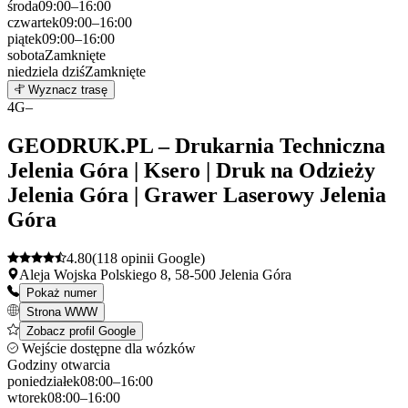
środa
09:00–16:00
czwartek
09:00–16:00
piątek
09:00–16:00
sobota
Zamknięte
niedziela
dziś
Zamknięte
Leaflet
|
©
OpenStreetMap
3
Wyznacz trasę
+
4
G–
−
GEODRUK.PL – Drukarnia Techniczna
Jelenia Góra | Ksero | Druk na Odzieży
Jelenia Góra | Grawer Laserowy Jelenia
Góra
4.80
(118 opinii Google)
Aleja Wojska Polskiego 8, 58-500 Jelenia Góra
Pokaż numer
Strona WWW
Zobacz profil Google
Wejście dostępne dla wózków
Godziny otwarcia
poniedziałek
08:00–16:00
wtorek
08:00–16:00