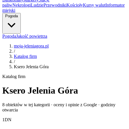
paliw
Nekrologi
Ludzie
Przewodniki
Kościoły
Kursy walut
Informator
miejski
Pogoda
Pogoda
Jakość powietrza
moja-jeleniagora.pl
/
Katalog firm
/
Ksero Jelenia Góra
Katalog firm
Ksero Jelenia Góra
8 obiektów w tej kategorii · oceny i opinie z Google · godziny
otwarcia
1
DN