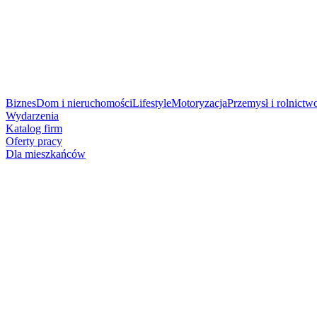
Biznes
Dom i nieruchomości
Lifestyle
Motoryzacja
Przemysł i rolnictw
Wydarzenia
Katalog firm
Oferty pracy
Dla mieszkańców