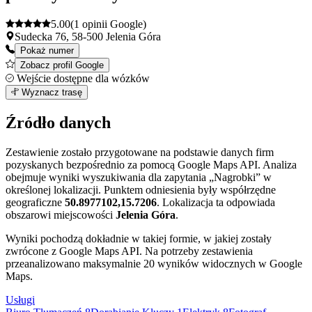
5.00
(1 opinii Google)
Sudecka 76, 58-500 Jelenia Góra
Pokaż numer
Zobacz profil Google
Wejście dostępne dla wózków
Leaflet
|
©
OpenStreetMap
1
Wyznacz trasę
+
Źródło danych
−
Zestawienie zostało przygotowane na podstawie danych firm
pozyskanych bezpośrednio za pomocą Google Maps API. Analiza
obejmuje wyniki wyszukiwania dla zapytania „Nagrobki” w
określonej lokalizacji. Punktem odniesienia były współrzędne
geograficzne
50.8977102,15.7206
. Lokalizacja ta odpowiada
obszarowi miejscowości
Jelenia Góra
.
Wyniki pochodzą dokładnie w takiej formie, w jakiej zostały
zwrócone z Google Maps API. Na potrzeby zestawienia
przeanalizowano maksymalnie 20 wyników widocznych w Google
Maps.
Usługi