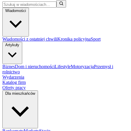
Wiadomości
Wiadomości z ostatniej chwili
Kronika policyjna
Sport
Artykuły
Biznes
Dom i nieruchomości
Lifestyle
Motoryzacja
Przemysł i
rolnictwo
Wydarzenia
Katalog firm
Oferty pracy
Dla mieszkańców
Bankomaty
Markety
Stacje