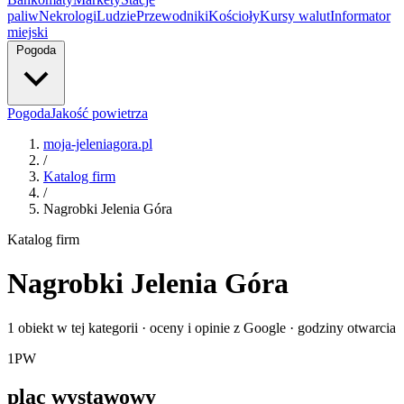
paliw
Nekrologi
Ludzie
Przewodniki
Kościoły
Kursy walut
Informator
miejski
Pogoda
Pogoda
Jakość powietrza
moja-jeleniagora.pl
/
Katalog firm
/
Nagrobki Jelenia Góra
Katalog firm
Nagrobki Jelenia Góra
1 obiekt w tej kategorii · oceny i opinie z Google · godziny otwarcia
1
PW
plac wystawowy