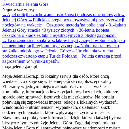
Kwiaciarnia Jelenia Góra
Najnowsze wpisy
→
Apel policji o zachowanie ostrożności podczas prac polowych w
Jeleniej Górze
→
Policja ostrzega przed oszustwami przy rezerwacji
noclegów na wakacje
→
Oszustwo metodą 'na policjanta' - 81-latka z
Jeleniej Góry straciła 40 tysięcy złotych
→
36-letnia kobieta
oskarżona o kradzież tablic rejestracyjnych z błędnego pojazdu
→
Tworzenie sieci znaków szlaków turystycznych w Sudetach jako
element integracji regionu turystycznego
→
Nabór na stanowisko
strażnika miejskiego w Jeleniej Górze
→
Utrudnienia w ruchu
podczas czwartego etapu Tur de Pologne
→
Policja ostrzega przed
zagrożeniem w wyniku upałów
moja-jeleniagora.pl
Moja-JeleniaGora.pl to lokalny serwis dla osób, które chcą
wiedzieć, co dzieje się w Jeleniej Górze i najbliższej okolicy.
Zbieramy w jednym miejscu aktualności z miasta, ważne
komunikaty, informacje o inwestycjach, wydarzeniach, kulturze,
sporcie oraz sprawach istotnych dla mieszkańców. Na portalu
pojawiają się zapowiedzi imprez, relacje z lokalnych wydarzeń,
wiadomości o utrudnieniach, wypadkach, działaniach służb i
codziennych tematach, które wpływają na życie w mieście.
Stawiamy na praktyczne informacje, dzięki którym łatwiej być na
bieżąco z tym, czym żyje Jelenia Góra. Zaglądaj regularnie na
Moja-JeleniaGora.pl i sprawdzaj najnowsze wiadomości z miasta