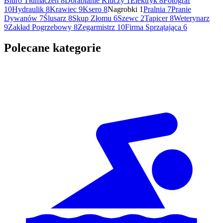
Biuro Tłumaczeń
8
Dorabianie Kluczy
1
Elektryk
8
Fotograf
10
Hydraulik
8
Krawiec
9
Ksero
8
Nagrobki
1
Pralnia
7
Pranie
Dywanów
7
Ślusarz
8
Skup Złomu
6
Szewc
2
Tapicer
8
Weterynarz
9
Zakład Pogrzebowy
8
Zegarmistrz
10
Firma Sprzątająca
6
Polecane kategorie