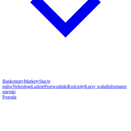
Bankomaty
Markety
Stacje
paliw
Nekrologi
Ludzie
Przewodniki
Kościoły
Kursy walut
Informator
miejski
Pogoda