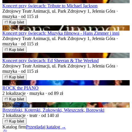
16:30
05.09
Koncert przy świecach: Tribute to Michael Jackson
Zdrojowy Teatr Animacji, ul. Park Zdrojowy 1, Jelenia Góra ·
muzyka · od 115 zł
Kup bilet
18:30
05.09
Koncert przy świecach: Muzyka filmowa - Hans Zimmer i inni
Zdrojowy Teatr Animacji, ul. Park Zdrojowy 1, Jelenia Góra ·
muzyka · od 115 zł
Kup bilet
20:30
05.09
Koncert przy świecach: Ed Sheeran & The Weeknd
Zdrojowy Teatr Animacji, ul. Park Zdrojowy 1, Jelenia Góra ·
muzyka · od 115 zł
Kup bilet
19:00
25.09
ROCK the PIANO
2 lokalizacje · muzyka · od 89 zł
Kup bilet
15:30
04.10
Brzeziński, Koterski, Żukowski, Wieszczek, Borowski
2 lokalizacje · teatr · od 140 zł
Kup bilet
Katalog firm
Przeglądaj katalog →