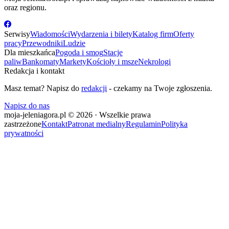
oraz regionu.
Serwisy
Wiadomości
Wydarzenia i bilety
Katalog firm
Oferty
pracy
Przewodniki
Ludzie
Dla mieszkańca
Pogoda i smog
Stacje
paliw
Bankomaty
Markety
Kościoły i msze
Nekrologi
Redakcja i kontakt
Masz temat? Napisz do
redakcji
- czekamy na Twoje zgłoszenia.
Napisz do nas
moja-jeleniagora.pl © 2026 · Wszelkie prawa
zastrzeżone
Kontakt
Patronat medialny
Regulamin
Polityka
prywatności