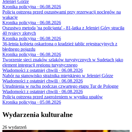
Jeleniej Górze
Kronika policyjna · 06.08.2026
Policja ostrzega przed oszustwami przy rezerwacji noclegów na
wakacje
Kronika policyjna · 06.08.2026
Oszustwo metodą 'na policjanta' - 81-latka z Jeleniej Góry straciła
40 tysięcy złotych
Kronika policyjna · 06.08.2026
36-letnia kobieta oskarżona o kradzież tablic rejestracyjnych z
błędnego pojazdu
Kronika policyjna · 06.08.2026
Tworzenie sieci znaków szlaków turystycznych w Sudetach jako
element integracji regionu turystycznego
Wiadomości z ostatniej chwili · 06.08.2026
Nabór na stanowisko strażnika miejskiego w Jeleniej Górze
Wiadomości z ostatniej chwili · 06.08.2026
Utrudnienia w ruchu podczas czwartego etapu Tur de Pologne
Wiadomości z ostatniej chwili · 06.08.2026
Policja ostrzega przed zagrożeniem w wyniku upałów
Kronika policyjna · 05.08.2026
Wydarzenia kulturalne
26 wydarzeń