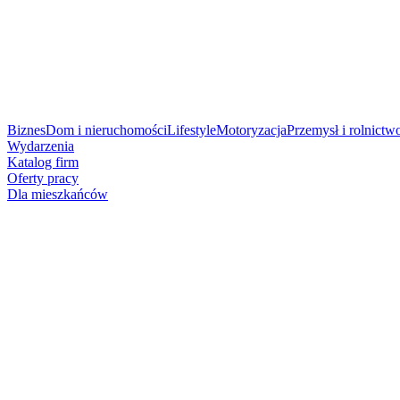
Biznes
Dom i nieruchomości
Lifestyle
Motoryzacja
Przemysł i rolnictw
Wydarzenia
Katalog firm
Oferty pracy
Dla mieszkańców