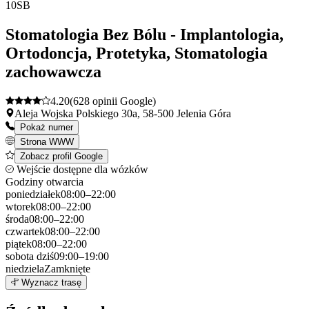
+
10
SB
−
Stomatologia Bez Bólu - Implantologia,
Ortodoncja, Protetyka, Stomatologia
zachowawcza
4.20
(628 opinii Google)
Aleja Wojska Polskiego 30a, 58-500 Jelenia Góra
Pokaż numer
Strona WWW
Zobacz profil Google
Wejście dostępne dla wózków
Godziny otwarcia
poniedziałek
08:00–22:00
wtorek
08:00–22:00
środa
08:00–22:00
czwartek
08:00–22:00
piątek
08:00–22:00
sobota
dziś
09:00–19:00
niedziela
Zamknięte
Leaflet
|
©
OpenStreetMap
10
Wyznacz trasę
+