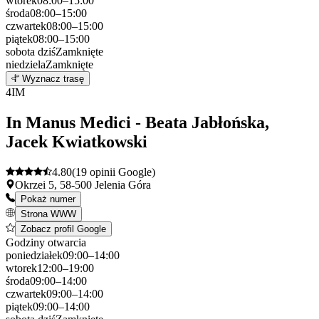
wtorek
08:00–15:00
środa
08:00–15:00
czwartek
08:00–15:00
piątek
08:00–15:00
sobota
dziś
Zamknięte
niedziela
Zamknięte
Leaflet
|
©
OpenStreetMap
3
Wyznacz trasę
+
4
IM
−
In Manus Medici - Beata Jabłońska,
Jacek Kwiatkowski
4.80
(19 opinii Google)
Okrzei 5, 58-500 Jelenia Góra
Pokaż numer
Strona WWW
Zobacz profil Google
Godziny otwarcia
poniedziałek
09:00–14:00
wtorek
12:00–19:00
środa
09:00–14:00
czwartek
09:00–14:00
piątek
09:00–14:00