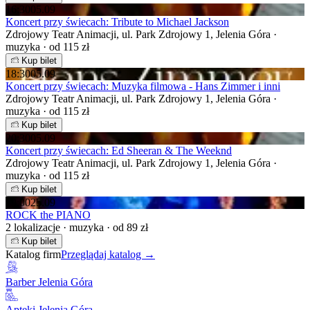
16:30
05.09
Koncert przy świecach: Tribute to Michael Jackson
Zdrojowy Teatr Animacji, ul. Park Zdrojowy 1, Jelenia Góra ·
muzyka · od 115 zł
Kup bilet
18:30
05.09
Koncert przy świecach: Muzyka filmowa - Hans Zimmer i inni
Zdrojowy Teatr Animacji, ul. Park Zdrojowy 1, Jelenia Góra ·
muzyka · od 115 zł
Kup bilet
20:30
05.09
Koncert przy świecach: Ed Sheeran & The Weeknd
Zdrojowy Teatr Animacji, ul. Park Zdrojowy 1, Jelenia Góra ·
muzyka · od 115 zł
Kup bilet
19:00
25.09
ROCK the PIANO
2 lokalizacje · muzyka · od 89 zł
Kup bilet
Katalog firm
Przeglądaj katalog →
Barber Jelenia Góra
Apteki Jelenia Góra