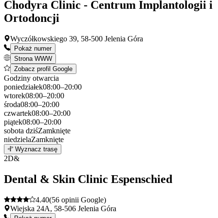
Chodyra Clinic - Centrum Implantologii i
Ortodoncji
Wyczółkowskiego 39, 58-500 Jelenia Góra
Pokaż numer
Strona WWW
Zobacz profil Google
Godziny otwarcia
poniedziałek
08:00–20:00
wtorek
08:00–20:00
środa
08:00–20:00
czwartek
08:00–20:00
piątek
08:00–20:00
sobota
dziś
Zamknięte
niedziela
Zamknięte
Leaflet
|
©
OpenStreetMap
1
Wyznacz trasę
+
2
D&
−
Dental & Skin Clinic Espenschied
4.40
(56 opinii Google)
Wiejska 24A, 58-506 Jelenia Góra