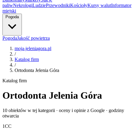
paliw
Nekrologi
Ludzie
Przewodniki
Kościoły
Kursy walut
Informator
miejski
Pogoda
Pogoda
Jakość powietrza
moja-jeleniagora.pl
/
Katalog firm
/
Ortodonta Jelenia Góra
Katalog firm
Ortodonta Jelenia Góra
10 obiektów w tej kategorii · oceny i opinie z Google · godziny
otwarcia
1
CC