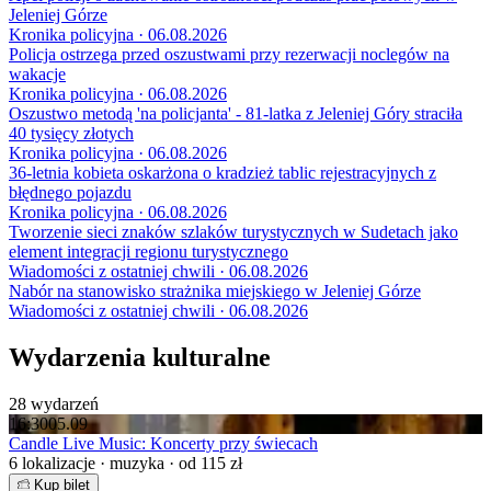
Jeleniej Górze
Kronika policyjna · 06.08.2026
Policja ostrzega przed oszustwami przy rezerwacji noclegów na
wakacje
Kronika policyjna · 06.08.2026
Oszustwo metodą 'na policjanta' - 81-latka z Jeleniej Góry straciła
40 tysięcy złotych
Kronika policyjna · 06.08.2026
36-letnia kobieta oskarżona o kradzież tablic rejestracyjnych z
błędnego pojazdu
Kronika policyjna · 06.08.2026
Tworzenie sieci znaków szlaków turystycznych w Sudetach jako
element integracji regionu turystycznego
Wiadomości z ostatniej chwili · 06.08.2026
Nabór na stanowisko strażnika miejskiego w Jeleniej Górze
Wiadomości z ostatniej chwili · 06.08.2026
Wydarzenia kulturalne
28 wydarzeń
16:30
05.09
Candle Live Music: Koncerty przy świecach
6 lokalizacje · muzyka · od 115 zł
Kup bilet