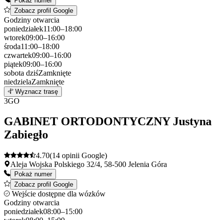
Pokaż numer
Zobacz profil Google
Godziny otwarcia
poniedziałek
11:00–18:00
wtorek
09:00–16:00
środa
11:00–18:00
czwartek
09:00–16:00
piątek
09:00–16:00
sobota
dziś
Zamknięte
niedziela
Zamknięte
Leaflet
|
©
OpenStreetMap
2
Wyznacz trasę
+
3
GO
−
GABINET ORTODONTYCZNY Justyna
Zabiegło
4.70
(14 opinii Google)
Aleja Wojska Polskiego 32/4, 58-500 Jelenia Góra
Pokaż numer
Zobacz profil Google
Wejście dostępne dla wózków
Godziny otwarcia
poniedziałek
08:00–15:00