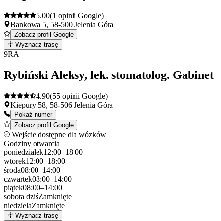
5.00
(1 opinii Google)
Bankowa 5, 58-500 Jelenia Góra
Zobacz profil Google
Leaflet
|
©
OpenStreetMap
8
Wyznacz trasę
+
9
RA
−
Rybiński Aleksy, lek. stomatolog. Gabinet
4.90
(55 opinii Google)
Kiepury 58, 58-506 Jelenia Góra
Pokaż numer
Zobacz profil Google
Wejście dostępne dla wózków
Godziny otwarcia
poniedziałek
12:00–18:00
wtorek
12:00–18:00
środa
08:00–14:00
czwartek
08:00–14:00
piątek
08:00–14:00
sobota
dziś
Zamknięte
niedziela
Zamknięte
Leaflet
|
©
OpenStreetMap
9
Wyznacz trasę