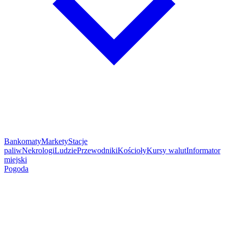
Bankomaty
Markety
Stacje
paliw
Nekrologi
Ludzie
Przewodniki
Kościoły
Kursy walut
Informator
miejski
Pogoda