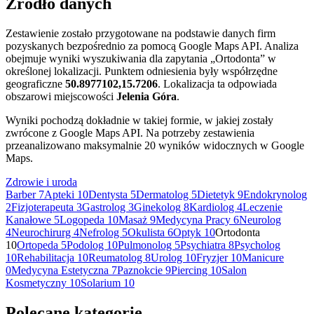
Źródło danych
−
Zestawienie zostało przygotowane na podstawie danych firm
pozyskanych bezpośrednio za pomocą Google Maps API. Analiza
obejmuje wyniki wyszukiwania dla zapytania „Ortodonta” w
określonej lokalizacji. Punktem odniesienia były współrzędne
geograficzne
50.8977102,15.7206
. Lokalizacja ta odpowiada
obszarowi miejscowości
Jelenia Góra
.
Wyniki pochodzą dokładnie w takiej formie, w jakiej zostały
zwrócone z Google Maps API. Na potrzeby zestawienia
przeanalizowano maksymalnie 20 wyników widocznych w Google
Maps.
Zdrowie i uroda
Barber
7
Apteki
10
Dentysta
5
Dermatolog
5
Dietetyk
9
Endokrynolog
2
Fizjoterapeuta
3
Gastrolog
3
Ginekolog
8
Kardiolog
4
Leczenie
Kanałowe
5
Logopeda
10
Masaż
9
Medycyna Pracy
6
Neurolog
4
Neurochirurg
4
Nefrolog
5
Okulista
6
Optyk
10
Ortodonta
10
Ortopeda
5
Podolog
10
Pulmonolog
5
Psychiatra
8
Psycholog
10
Rehabilitacja
10
Reumatolog
8
Urolog
10
Fryzjer
10
Manicure
0
Medycyna Estetyczna
7
Paznokcie
9
Piercing
10
Salon
Kosmetyczny
10
Solarium
10
Polecane kategorie