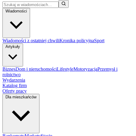
Wiadomości
Wiadomości z ostatniej chwili
Kronika policyjna
Sport
Artykuły
Biznes
Dom i nieruchomości
Lifestyle
Motoryzacja
Przemysł i
rolnictwo
Wydarzenia
Katalog firm
Oferty pracy
Dla mieszkańców
Bankomaty
Markety
Stacje