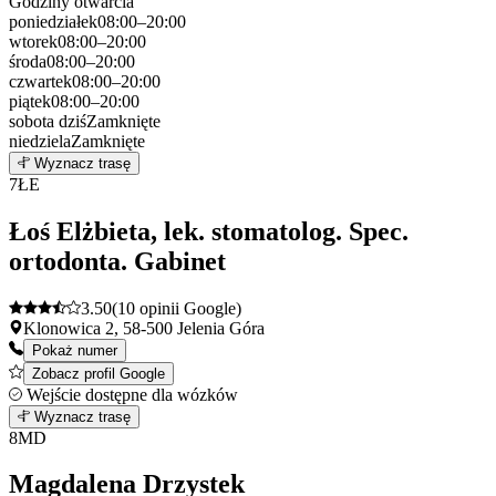
Godziny otwarcia
poniedziałek
08:00–20:00
wtorek
08:00–20:00
środa
08:00–20:00
czwartek
08:00–20:00
piątek
08:00–20:00
sobota
dziś
Zamknięte
niedziela
Zamknięte
Leaflet
|
©
OpenStreetMap
6
Wyznacz trasę
+
7
ŁE
−
Łoś Elżbieta, lek. stomatolog. Spec.
ortodonta. Gabinet
3.50
(10 opinii Google)
Klonowica 2, 58-500 Jelenia Góra
Pokaż numer
Zobacz profil Google
Wejście dostępne dla wózków
Leaflet
|
©
OpenStreetMap
7
Wyznacz trasę
+
8
MD
−
Magdalena Drzystek