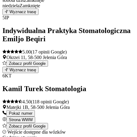
sobota
dziś
Zamknięte
niedziela
Zamknięte
Leaflet
|
©
OpenStreetMap
4
Wyznacz trasę
+
5
IP
−
Indywidualna Praktyka Stomatologiczna
Emiljo Beqiri
5.00
(17 opinii Google)
Okrzei 11, 58-500 Jelenia Góra
Zobacz profil Google
Leaflet
|
©
OpenStreetMap
5
Wyznacz trasę
+
6
KT
−
Kamil Turek Stomatologia
4.50
(118 opinii Google)
Matejki 1B, 58-500 Jelenia Góra
Pokaż numer
Strona WWW
Zobacz profil Google
Wejście dostępne dla wózków