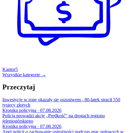
Kantor
5
Wszystkie kategorie →
Przeczytaj
Inwestycje w ropę okazały się oszustwem - 80-latek stracił 550
tysięcy złotych
Kronika policyjna · 07.08.2026
Policja prowadzi akcję „Prędkość” na drogach regionu
jeleniogórskiego
Kronika policyjna · 07.08.2026
Apel policji o zachowanie ostrożności podczas prac polowych w