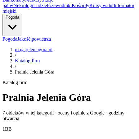
paliw
Nekrologi
Ludzie
Przewodniki
Kościoły
Kursy walut
Informator
miejski
Pogoda
Pogoda
Jakość powietrza
moja-jeleniagora.pl
/
Katalog firm
/
Pralnia Jelenia Góra
Katalog firm
Pralnia Jelenia Góra
7 obiektów w tej kategorii · oceny i opinie z Google · godziny
otwarcia
1
BB