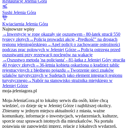
Restauracje Jelenia Góra
Sushi Jelenia Góra
Kwiaciarnia Jelenia Góra
Najnowsze wpisy
→
Inwestycje w ropę okazały się oszustwem - 80-latek stracił 550
tysięcy złotych
→
Policja prowadzi akcję „Prędkość” na drogach
regionu jeleniogórskiego
→
Apel policji o zachowanie ostrożności
podczas prac polowych w Jeleniej Górze
→
Policja ostrzega przed
oszustwami przy rezerwacji noclegów na wakacje
→
Oszustwo metodą 'na policjanta' - 81-latka z Jeleniej Góry straciła
40 tysięcy złotych
→
36-letnia kobieta oskarżona o kradzież tablic
rejestracyjnych z błędnego pojazdu
→
Tworzenie sieci znaków
szlaków turystycznych w Sudetach jako element integracji regionu
turystycznego
→
Nabór na stanowisko strażnika miejskiego w
Jeleniej Górze
moja-jeleniagora.pl
Moja-JeleniaGora.pl to lokalny serwis dla osób, które chcą
wiedzieć, co dzieje się w Jeleniej Górze i najbliższej okolicy.
Zbieramy w jednym miejscu aktualności z miasta, ważne
komunikaty, informacje o inwestycjach, wydarzeniach, kulturze,
sporcie oraz sprawach istotnych dla mieszkańców. Na portalu
pojawiają się zapowiedzi imprez, relacje z lokalnych wydarzeń,