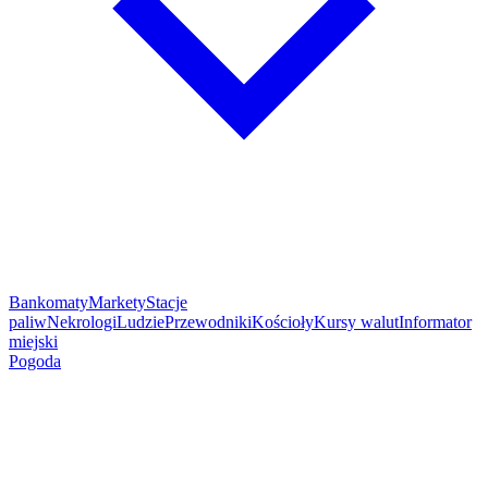
Bankomaty
Markety
Stacje
paliw
Nekrologi
Ludzie
Przewodniki
Kościoły
Kursy walut
Informator
miejski
Pogoda