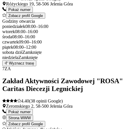
Różyckiego 19, 58-506 Jelenia Góra
Pokaż numer
Zobacz profil Google
Godziny otwarcia
poniedziałek
08:00–16:00
wtorek
08:00–16:00
środa
08:00–16:00
czwartek
09:00–16:00
piątek
08:00–12:00
sobota
dziś
Zamknięte
niedziela
Zamknięte
Leaflet
|
©
OpenStreetMap
6
Wyznacz trasę
+
7
ZA
−
Zakład Aktywności Zawodowej "ROSA"
Caritas Diecezji Legnickiej
4.40
(38 opinii Google)
Żeromskiego 2, 58-500 Jelenia Góra
Pokaż numer
Strona WWW
Zobacz profil Google