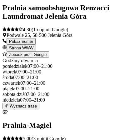
−
Pralnia samoobsługowa Renzacci
Laundromat Jelenia Góra
4.30
(15 opinii Google)
Podwale 25, 58-500 Jelenia Góra
Pokaż numer
Strona WWW
Zobacz profil Google
Godziny otwarcia
poniedziałek
07:00–21:00
wtorek
07:00–21:00
środa
07:00–21:00
czwartek
07:00–21:00
piątek
07:00–21:00
sobota
dziś
07:00–21:00
niedziela
07:00–21:00
Leaflet
|
©
OpenStreetMap
5
Wyznacz trasę
+
6
P
−
Pralnia-Magiel
5.00
(3 opinii Google)