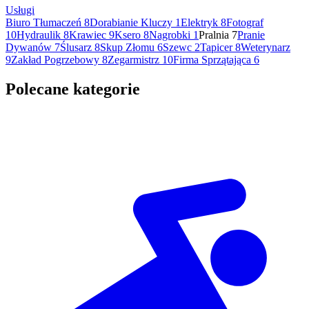
Usługi
Biuro Tłumaczeń
8
Dorabianie Kluczy
1
Elektryk
8
Fotograf
10
Hydraulik
8
Krawiec
9
Ksero
8
Nagrobki
1
Pralnia
7
Pranie
Dywanów
7
Ślusarz
8
Skup Złomu
6
Szewc
2
Tapicer
8
Weterynarz
9
Zakład Pogrzebowy
8
Zegarmistrz
10
Firma Sprzątająca
6
Polecane kategorie