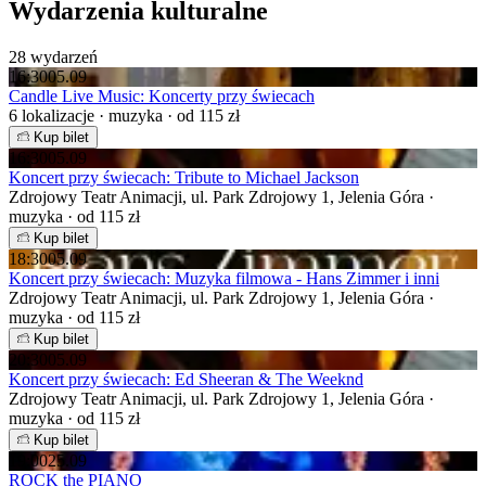
Wydarzenia kulturalne
28 wydarzeń
16:30
05.09
Candle Live Music: Koncerty przy świecach
6 lokalizacje · muzyka · od 115 zł
Kup bilet
16:30
05.09
Koncert przy świecach: Tribute to Michael Jackson
Zdrojowy Teatr Animacji, ul. Park Zdrojowy 1, Jelenia Góra ·
muzyka · od 115 zł
Kup bilet
18:30
05.09
Koncert przy świecach: Muzyka filmowa - Hans Zimmer i inni
Zdrojowy Teatr Animacji, ul. Park Zdrojowy 1, Jelenia Góra ·
muzyka · od 115 zł
Kup bilet
20:30
05.09
Koncert przy świecach: Ed Sheeran & The Weeknd
Zdrojowy Teatr Animacji, ul. Park Zdrojowy 1, Jelenia Góra ·
muzyka · od 115 zł
Kup bilet
19:00
25.09
ROCK the PIANO