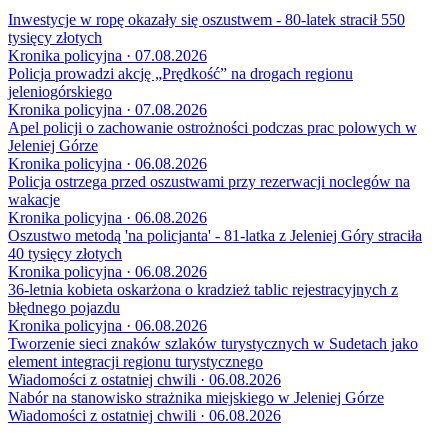
Inwestycje w ropę okazały się oszustwem - 80-latek stracił 550
tysięcy złotych
Kronika policyjna · 07.08.2026
Policja prowadzi akcję „Prędkość” na drogach regionu
jeleniogórskiego
Kronika policyjna · 07.08.2026
Apel policji o zachowanie ostrożności podczas prac polowych w
Jeleniej Górze
Kronika policyjna · 06.08.2026
Policja ostrzega przed oszustwami przy rezerwacji noclegów na
wakacje
Kronika policyjna · 06.08.2026
Oszustwo metodą 'na policjanta' - 81-latka z Jeleniej Góry straciła
40 tysięcy złotych
Kronika policyjna · 06.08.2026
36-letnia kobieta oskarżona o kradzież tablic rejestracyjnych z
błędnego pojazdu
Kronika policyjna · 06.08.2026
Tworzenie sieci znaków szlaków turystycznych w Sudetach jako
element integracji regionu turystycznego
Wiadomości z ostatniej chwili · 06.08.2026
Nabór na stanowisko strażnika miejskiego w Jeleniej Górze
Wiadomości z ostatniej chwili · 06.08.2026