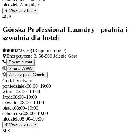
niedziela
Zamknięte
Leaflet
|
©
OpenStreetMap
3
Wyznacz trasę
+
4
GP
−
Górska Professional Laundry - pralnia i
szwalnia dla hoteli
3.50
(13 opinii Google)
Energetyczna 3, 58-500 Jelenia Góra
Pokaż numer
Strona WWW
Zobacz profil Google
Godziny otwarcia
poniedziałek
08:00–19:00
wtorek
08:00–19:00
środa
08:00–19:00
czwartek
08:00–19:00
piątek
08:00–19:00
sobota
dziś
08:00–19:00
niedziela
08:00–19:00
Leaflet
|
©
OpenStreetMap
4
Wyznacz trasę
+
5
PS