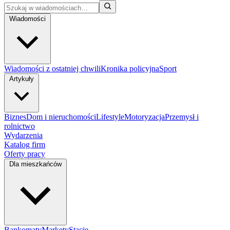
Wiadomości
Wiadomości z ostatniej chwili
Kronika policyjna
Sport
Artykuły
Biznes
Dom i nieruchomości
Lifestyle
Motoryzacja
Przemysł i
rolnictwo
Wydarzenia
Katalog firm
Oferty pracy
Dla mieszkańców
Bankomaty
Markety
Stacje