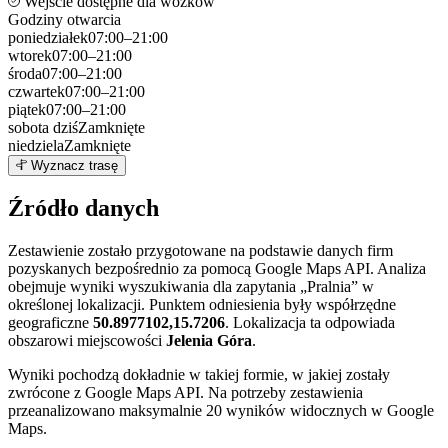
Wejście dostępne dla wózków
Godziny otwarcia
poniedziałek
07:00–21:00
wtorek
07:00–21:00
środa
07:00–21:00
czwartek
07:00–21:00
piątek
07:00–21:00
sobota
dziś
Zamknięte
niedziela
Zamknięte
Leaflet
|
©
OpenStreetMap
7
Wyznacz trasę
+
Źródło danych
−
Zestawienie zostało przygotowane na podstawie danych firm
pozyskanych bezpośrednio za pomocą Google Maps API. Analiza
obejmuje wyniki wyszukiwania dla zapytania „Pralnia” w
określonej lokalizacji. Punktem odniesienia były współrzędne
geograficzne
50.8977102,15.7206
. Lokalizacja ta odpowiada
obszarowi miejscowości
Jelenia Góra
.
Wyniki pochodzą dokładnie w takiej formie, w jakiej zostały
zwrócone z Google Maps API. Na potrzeby zestawienia
przeanalizowano maksymalnie 20 wyników widocznych w Google
Maps.