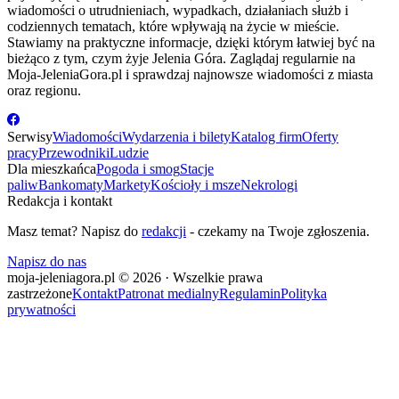
wiadomości o utrudnieniach, wypadkach, działaniach służb i
codziennych tematach, które wpływają na życie w mieście.
Stawiamy na praktyczne informacje, dzięki którym łatwiej być na
bieżąco z tym, czym żyje Jelenia Góra. Zaglądaj regularnie na
Moja-JeleniaGora.pl i sprawdzaj najnowsze wiadomości z miasta
oraz regionu.
Serwisy
Wiadomości
Wydarzenia i bilety
Katalog firm
Oferty
pracy
Przewodniki
Ludzie
Dla mieszkańca
Pogoda i smog
Stacje
paliw
Bankomaty
Markety
Kościoły i msze
Nekrologi
Redakcja i kontakt
Masz temat? Napisz do
redakcji
- czekamy na Twoje zgłoszenia.
Napisz do nas
moja-jeleniagora.pl © 2026 · Wszelkie prawa
zastrzeżone
Kontakt
Patronat medialny
Regulamin
Polityka
prywatności