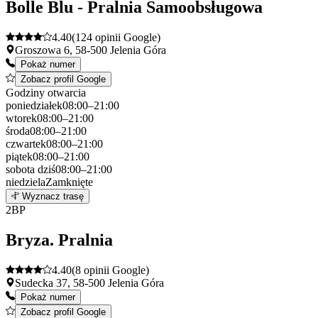
Bolle Blu - Pralnia Samoobsługowa
4.40
(124 opinii Google)
Groszowa 6, 58-500 Jelenia Góra
Pokaż numer
Zobacz profil Google
Godziny otwarcia
poniedziałek
08:00–21:00
wtorek
08:00–21:00
środa
08:00–21:00
czwartek
08:00–21:00
piątek
08:00–21:00
sobota
dziś
08:00–21:00
niedziela
Zamknięte
Leaflet
|
©
OpenStreetMap
1
Wyznacz trasę
+
2
BP
−
Bryza. Pralnia
4.40
(8 opinii Google)
Sudecka 37, 58-500 Jelenia Góra
Pokaż numer
Zobacz profil Google