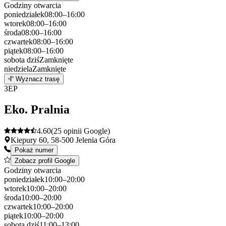
Godziny otwarcia
poniedziałek
08:00–16:00
wtorek
08:00–16:00
środa
08:00–16:00
czwartek
08:00–16:00
piątek
08:00–16:00
sobota
dziś
Zamknięte
niedziela
Zamknięte
Leaflet
|
©
OpenStreetMap
2
Wyznacz trasę
+
3
EP
−
Eko. Pralnia
4.60
(25 opinii Google)
Kiepury 60, 58-500 Jelenia Góra
Pokaż numer
Zobacz profil Google
Godziny otwarcia
poniedziałek
10:00–20:00
wtorek
10:00–20:00
środa
10:00–20:00
czwartek
10:00–20:00
piątek
10:00–20:00
sobota
dziś
11:00–13:00