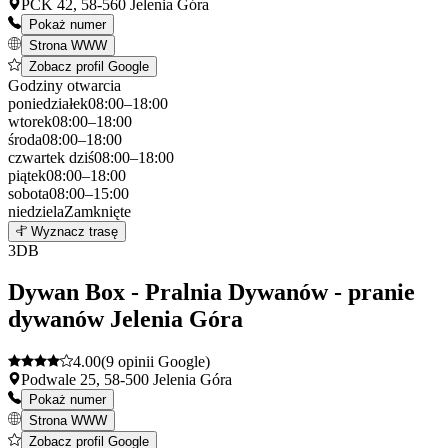
PCK 42, 58-560 Jelenia Góra
Pokaż numer
Strona WWW
Zobacz profil Google
Godziny otwarcia
poniedziałek
08:00–18:00
wtorek
08:00–18:00
środa
08:00–18:00
czwartek
dziś
08:00–18:00
piątek
08:00–18:00
sobota
08:00–15:00
niedziela
Zamknięte
Leaflet
|
©
OpenStreetMap
2
Wyznacz trasę
+
3
DB
−
Dywan Box - Pralnia Dywanów - pranie
dywanów Jelenia Góra
4.00
(9 opinii Google)
Podwale 25, 58-500 Jelenia Góra
Pokaż numer
Strona WWW
Zobacz profil Google