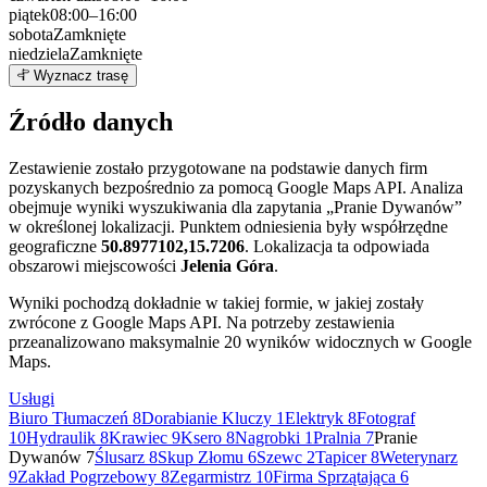
piątek
08:00–16:00
sobota
Zamknięte
niedziela
Zamknięte
Leaflet
|
©
OpenStreetMap
7
Wyznacz trasę
+
Źródło danych
−
Zestawienie zostało przygotowane na podstawie danych firm
pozyskanych bezpośrednio za pomocą Google Maps API. Analiza
obejmuje wyniki wyszukiwania dla zapytania „Pranie Dywanów”
w określonej lokalizacji. Punktem odniesienia były współrzędne
geograficzne
50.8977102,15.7206
. Lokalizacja ta odpowiada
obszarowi miejscowości
Jelenia Góra
.
Wyniki pochodzą dokładnie w takiej formie, w jakiej zostały
zwrócone z Google Maps API. Na potrzeby zestawienia
przeanalizowano maksymalnie 20 wyników widocznych w Google
Maps.
Usługi
Biuro Tłumaczeń
8
Dorabianie Kluczy
1
Elektryk
8
Fotograf
10
Hydraulik
8
Krawiec
9
Ksero
8
Nagrobki
1
Pralnia
7
Pranie
Dywanów
7
Ślusarz
8
Skup Złomu
6
Szewc
2
Tapicer
8
Weterynarz
9
Zakład Pogrzebowy
8
Zegarmistrz
10
Firma Sprzątająca
6