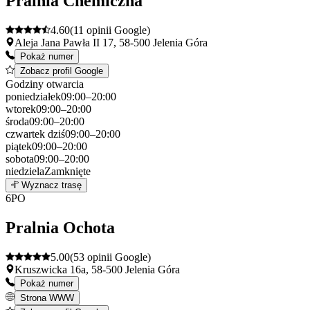
Pralnia Chemiczna
4.60
(11 opinii Google)
Aleja Jana Pawła II 17, 58-500 Jelenia Góra
Pokaż numer
Zobacz profil Google
Godziny otwarcia
poniedziałek
09:00–20:00
wtorek
09:00–20:00
środa
09:00–20:00
czwartek
dziś
09:00–20:00
piątek
09:00–20:00
sobota
09:00–20:00
niedziela
Zamknięte
Leaflet
|
©
OpenStreetMap
5
Wyznacz trasę
+
6
PO
−
Pralnia Ochota
5.00
(53 opinii Google)
Kruszwicka 16a, 58-500 Jelenia Góra
Pokaż numer
Strona WWW