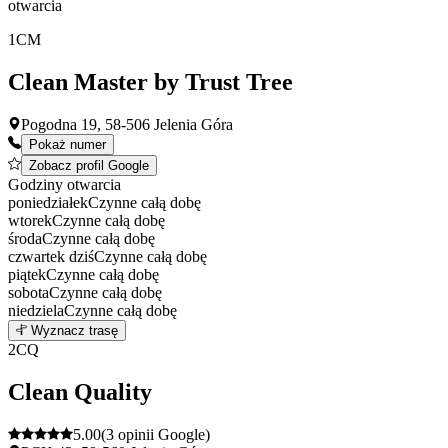
otwarcia
1
CM
Clean Master by Trust Tree
Pogodna 19, 58-506 Jelenia Góra
Pokaż numer
Zobacz profil Google
Godziny otwarcia
poniedziałek
Czynne całą dobę
wtorek
Czynne całą dobę
środa
Czynne całą dobę
czwartek
dziś
Czynne całą dobę
piątek
Czynne całą dobę
sobota
Czynne całą dobę
niedziela
Czynne całą dobę
Leaflet
|
©
OpenStreetMap
1
Wyznacz trasę
+
2
CQ
−
Clean Quality
5.00
(3 opinii Google)