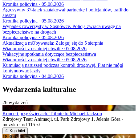
Kronika policyjna · 05.08.2026
Agresywny 37-latek zaatakował partnerkę i policjantów, trafił do
aresztu
Kronika policyjna · 05.08.2026
Wypadek rowerzysty w Sosnówce. Policja zwraca uwagę na
bezpieczeństwo na drogach
Kronika policyjna · 05.08.2026
Aktualizacja mObywatela: Zaloguj się do 5 sierpnia
Wiadomości z ostatniej chwili · 05.08.2026
Wakacyjne spotkania dotyczące bezpieczeństwa
Wiadomości z ostatniej chwili · 05.08.2026
Kumulacja naruszeń podczas kontroli drogowej. Fiat nie mógł
kontynuować jazdy
Kronika policyjna · 04.08.2026
Wydarzenia kulturalne
26 wydarzeń
16:30
05.09
Koncert przy świecach: Tribute to Michael Jackson
Zdrojowy Teatr Animacji, ul. Park Zdrojowy 1, Jelenia Góra ·
muzyka · od 115 zł
Kup bilet
18:30
05.09