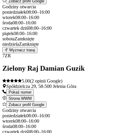
Zobacz profil Google
Godziny otwarcia
poniedziałek
08:00–16:00
wtorek
08:00–16:00
środa
08:00–16:00
czwartek
dziś
08:00–16:00
piątek
08:00–16:00
sobota
Zamknięte
niedziela
Zamknięte
Leaflet
|
©
OpenStreetMap
6
Wyznacz trasę
+
7
ZR
−
Zielony Raj Damian Guzik
5.00
(2 opinii Google)
Spółdzielcza 29, 58-500 Jelenia Góra
Pokaż numer
Strona WWW
Zobacz profil Google
Godziny otwarcia
poniedziałek
08:00–16:00
wtorek
08:00–16:00
środa
08:00–16:00
czwartek
dziś
08:00–16:00