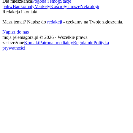
Dla mieszkańca
Pogoda i smog
Stacje
paliw
Bankomaty
Markety
Kościoły i msze
Nekrologi
Redakcja i kontakt
Masz temat? Napisz do
redakcji
- czekamy na Twoje zgłoszenia.
Napisz do nas
moja-jeleniagora.pl © 2026 · Wszelkie prawa
zastrzeżone
Kontakt
Patronat medialny
Regulamin
Polityka
prywatności