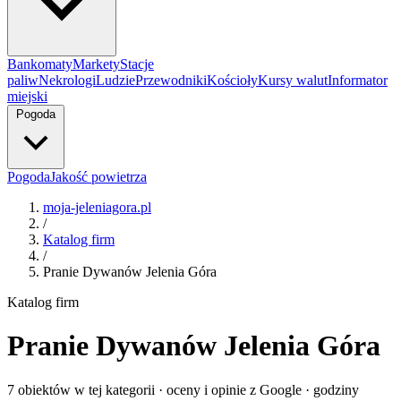
Bankomaty
Markety
Stacje
paliw
Nekrologi
Ludzie
Przewodniki
Kościoły
Kursy walut
Informator
miejski
Pogoda
Pogoda
Jakość powietrza
moja-jeleniagora.pl
/
Katalog firm
/
Pranie Dywanów Jelenia Góra
Katalog firm
Pranie Dywanów Jelenia Góra
7 obiektów w tej kategorii · oceny i opinie z Google · godziny