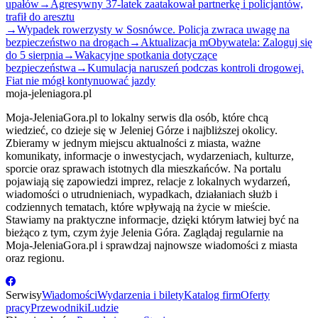
upałów
→
Agresywny 37-latek zaatakował partnerkę i policjantów,
trafił do aresztu
→
Wypadek rowerzysty w Sosnówce. Policja zwraca uwagę na
bezpieczeństwo na drogach
→
Aktualizacja mObywatela: Zaloguj się
do 5 sierpnia
→
Wakacyjne spotkania dotyczące
bezpieczeństwa
→
Kumulacja naruszeń podczas kontroli drogowej.
Fiat nie mógł kontynuować jazdy
moja-jeleniagora.pl
Moja-JeleniaGora.pl to lokalny serwis dla osób, które chcą
wiedzieć, co dzieje się w Jeleniej Górze i najbliższej okolicy.
Zbieramy w jednym miejscu aktualności z miasta, ważne
komunikaty, informacje o inwestycjach, wydarzeniach, kulturze,
sporcie oraz sprawach istotnych dla mieszkańców. Na portalu
pojawiają się zapowiedzi imprez, relacje z lokalnych wydarzeń,
wiadomości o utrudnieniach, wypadkach, działaniach służb i
codziennych tematach, które wpływają na życie w mieście.
Stawiamy na praktyczne informacje, dzięki którym łatwiej być na
bieżąco z tym, czym żyje Jelenia Góra. Zaglądaj regularnie na
Moja-JeleniaGora.pl i sprawdzaj najnowsze wiadomości z miasta
oraz regionu.
Serwisy
Wiadomości
Wydarzenia i bilety
Katalog firm
Oferty
pracy
Przewodniki
Ludzie