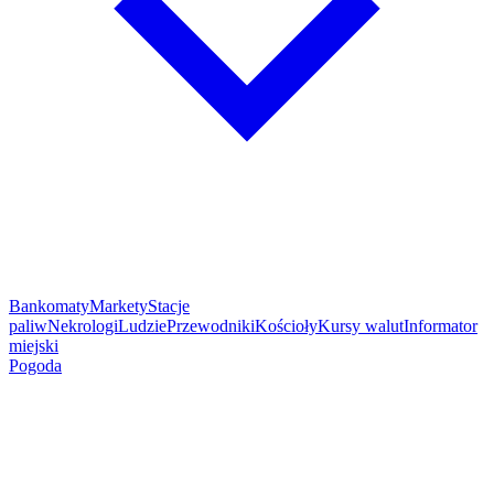
Bankomaty
Markety
Stacje
paliw
Nekrologi
Ludzie
Przewodniki
Kościoły
Kursy walut
Informator
miejski
Pogoda