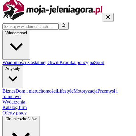
Wiadomości
Wiadomości z ostatniej chwili
Kronika policyjna
Sport
Artykuły
Biznes
Dom i nieruchomości
Lifestyle
Motoryzacja
Przemysł i
rolnictwo
Wydarzenia
Katalog firm
Oferty pracy
Dla mieszkańców