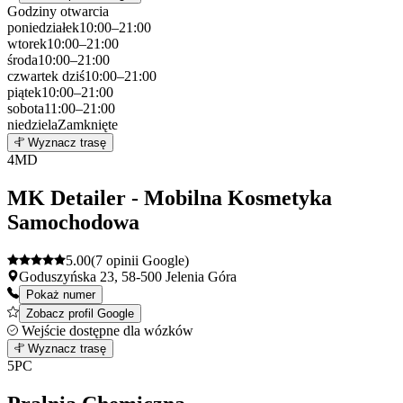
Godziny otwarcia
poniedziałek
10:00–21:00
wtorek
10:00–21:00
środa
10:00–21:00
czwartek
dziś
10:00–21:00
piątek
10:00–21:00
sobota
11:00–21:00
niedziela
Zamknięte
Leaflet
|
©
OpenStreetMap
3
Wyznacz trasę
+
4
MD
−
MK Detailer - Mobilna Kosmetyka
Samochodowa
5.00
(7 opinii Google)
Goduszyńska 23, 58-500 Jelenia Góra
Pokaż numer
Zobacz profil Google
Wejście dostępne dla wózków
Leaflet
|
©
OpenStreetMap
4
Wyznacz trasę
+
5
PC
−