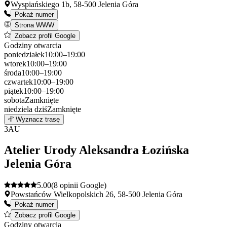
Wyspiańskiego 1b, 58-500 Jelenia Góra
Pokaż numer
Strona WWW
Zobacz profil Google
Godziny otwarcia
poniedziałek
10:00–19:00
wtorek
10:00–19:00
środa
10:00–19:00
czwartek
10:00–19:00
piątek
10:00–19:00
sobota
Zamknięte
niedziela
dziś
Zamknięte
Leaflet
|
©
OpenStreetMap
2
Wyznacz trasę
+
3
AU
−
Atelier Urody Aleksandra Łozińska
Jelenia Góra
5.00
(8 opinii Google)
Powstańców Wielkopolskich 26, 58-500 Jelenia Góra
Pokaż numer
Zobacz profil Google
Godziny otwarcia