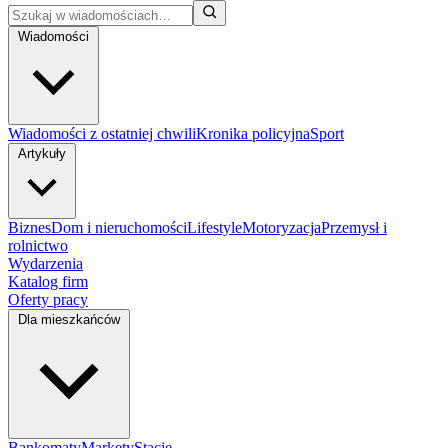
Wiadomości
Wiadomości z ostatniej chwili
Kronika policyjna
Sport
Artykuły
Biznes
Dom i nieruchomości
Lifestyle
Motoryzacja
Przemysł i
rolnictwo
Wydarzenia
Katalog firm
Oferty pracy
Dla mieszkańców
Bankomaty
Markety
Stacje