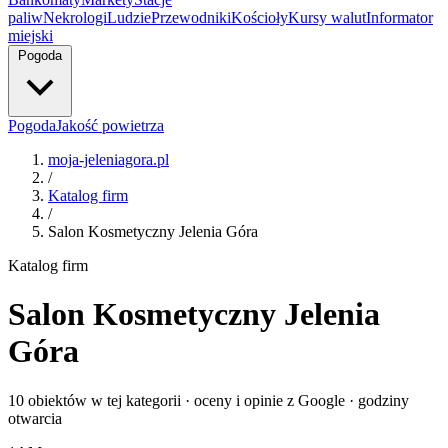
paliw
Nekrologi
Ludzie
Przewodniki
Kościoły
Kursy walut
Informator
miejski
Pogoda
Pogoda
Jakość powietrza
moja-jeleniagora.pl
/
Katalog firm
/
Salon Kosmetyczny Jelenia Góra
Katalog firm
Salon Kosmetyczny Jelenia
Góra
10 obiektów w tej kategorii · oceny i opinie z Google · godziny
otwarcia