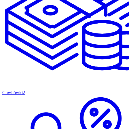
Chwilówki
2