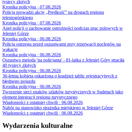
tysięcy złotych
Kronika policyjna · 07.08.2026
Policja prowadzi akcję „Prędkość” na drogach regionu
jeleniogórskiego
Kronika policyjna · 07.08.2026
Apel policji o zachowanie ostrożności podczas prac polowych w
Jeleniej Górze
Kronika policyjna · 06.08.2026
Policja ostrzega przed oszustwami przy rezerwacji noclegów na
wakacje
Kronika policyjna · 06.08.2026
Oszustwo metodą 'na policjanta' - 81-latka z Jeleniej Góry straciła
40 tysięcy złotych
Kronika policyjna · 06.08.2026
36-letnia kobieta oskarżona o kradzież tablic rejestracyjnych z
błędnego pojazdu
Kronika policyjna · 06.08.2026
Tworzenie sieci znaków szlaków turystycznych w Sudetach jako
element integracji regionu turystycznego
Wiadomości z ostatniej chwili · 06.08.2026
Nabór na stanowisko strażnika miejskiego w Jeleniej Górze
Wiadomości z ostatniej chwili · 06.08.2026
Wydarzenia kulturalne