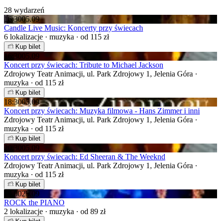
28 wydarzeń
16:30
05.09
Candle Live Music: Koncerty przy świecach
6 lokalizacje · muzyka · od 115 zł
Kup bilet
16:30
05.09
Koncert przy świecach: Tribute to Michael Jackson
Zdrojowy Teatr Animacji, ul. Park Zdrojowy 1, Jelenia Góra ·
muzyka · od 115 zł
Kup bilet
18:30
05.09
Koncert przy świecach: Muzyka filmowa - Hans Zimmer i inni
Zdrojowy Teatr Animacji, ul. Park Zdrojowy 1, Jelenia Góra ·
muzyka · od 115 zł
Kup bilet
20:30
05.09
Koncert przy świecach: Ed Sheeran & The Weeknd
Zdrojowy Teatr Animacji, ul. Park Zdrojowy 1, Jelenia Góra ·
muzyka · od 115 zł
Kup bilet
19:00
25.09
ROCK the PIANO
2 lokalizacje · muzyka · od 89 zł