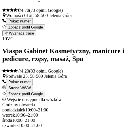
4.70
(73 opinii Google)
Wolności 61of, 58-500 Jelenia Góra
Pokaż numer
Zobacz profil Google
Leaflet
|
©
OpenStreetMap
9
Wyznacz trasę
+
10
VG
−
Viaspa Gabinet Kosmetyczny, manicure i
pedicure, rzęsy, masaż, Spa
4.20
(83 opinii Google)
Podwale 25, 58-500 Jelenia Góra
Pokaż numer
Strona WWW
Zobacz profil Google
Wejście dostępne dla wózków
Godziny otwarcia
poniedziałek
10:00–21:00
wtorek
10:00–21:00
środa
10:00–21:00
czwartek
10:00–21:00