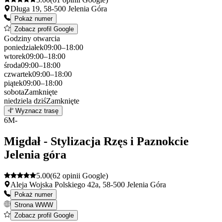
Długa 19, 58-500 Jelenia Góra
Pokaż numer
Zobacz profil Google
Godziny otwarcia
poniedziałek
09:00–18:00
wtorek
09:00–18:00
środa
09:00–18:00
czwartek
09:00–18:00
piątek
09:00–18:00
sobota
Zamknięte
niedziela
dziś
Zamknięte
Leaflet
|
©
OpenStreetMap
5
Wyznacz trasę
+
6
M-
−
Migdał - Stylizacja Rzęs i Paznokcie
Jelenia góra
5.00
(62 opinii Google)
Aleja Wojska Polskiego 42a, 58-500 Jelenia Góra
Pokaż numer
Strona WWW
Zobacz profil Google