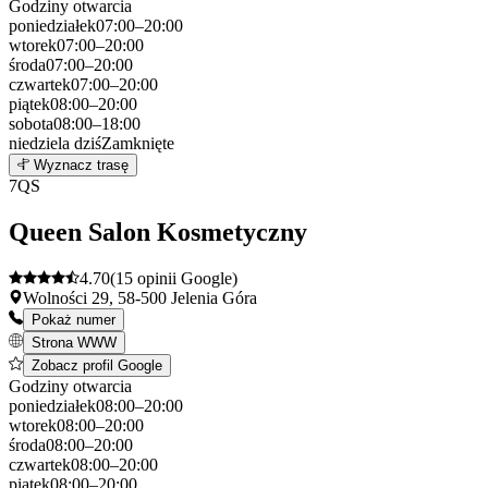
Godziny otwarcia
poniedziałek
07:00–20:00
wtorek
07:00–20:00
środa
07:00–20:00
czwartek
07:00–20:00
piątek
08:00–20:00
sobota
08:00–18:00
niedziela
dziś
Zamknięte
Leaflet
|
©
OpenStreetMap
6
Wyznacz trasę
+
7
QS
−
Queen Salon Kosmetyczny
4.70
(15 opinii Google)
Wolności 29, 58-500 Jelenia Góra
Pokaż numer
Strona WWW
Zobacz profil Google
Godziny otwarcia
poniedziałek
08:00–20:00
wtorek
08:00–20:00
środa
08:00–20:00
czwartek
08:00–20:00
piątek
08:00–20:00