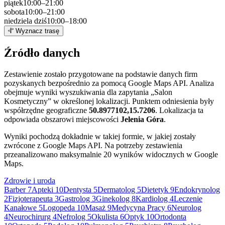
piątek
10:00–21:00
sobota
10:00–21:00
niedziela
dziś
10:00–18:00
Leaflet
|
©
OpenStreetMap
10
Wyznacz trasę
+
Źródło danych
−
Zestawienie zostało przygotowane na podstawie danych firm
pozyskanych bezpośrednio za pomocą Google Maps API. Analiza
obejmuje wyniki wyszukiwania dla zapytania „Salon
Kosmetyczny” w określonej lokalizacji. Punktem odniesienia były
współrzędne geograficzne
50.8977102,15.7206
. Lokalizacja ta
odpowiada obszarowi miejscowości
Jelenia Góra
.
Wyniki pochodzą dokładnie w takiej formie, w jakiej zostały
zwrócone z Google Maps API. Na potrzeby zestawienia
przeanalizowano maksymalnie 20 wyników widocznych w Google
Maps.
Zdrowie i uroda
Barber
7
Apteki
10
Dentysta
5
Dermatolog
5
Dietetyk
9
Endokrynolog
2
Fizjoterapeuta
3
Gastrolog
3
Ginekolog
8
Kardiolog
4
Leczenie
Kanałowe
5
Logopeda
10
Masaż
9
Medycyna Pracy
6
Neurolog
4
Neurochirurg
4
Nefrolog
5
Okulista
6
Optyk
10
Ortodonta