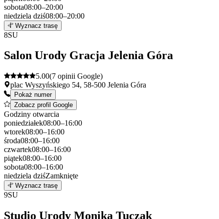
sobota
08:00–20:00
niedziela
dziś
08:00–20:00
Leaflet
|
©
OpenStreetMap
7
Wyznacz trasę
+
8
SU
−
Salon Urody Gracja Jelenia Góra
5.00
(7 opinii Google)
plac Wyszyńskiego 54, 58-500 Jelenia Góra
Pokaż numer
Zobacz profil Google
Godziny otwarcia
poniedziałek
08:00–16:00
wtorek
08:00–16:00
środa
08:00–16:00
czwartek
08:00–16:00
piątek
08:00–16:00
sobota
08:00–16:00
niedziela
dziś
Zamknięte
Leaflet
|
©
OpenStreetMap
8
Wyznacz trasę
+
9
SU
−
Studio Urody Monika Tuczak