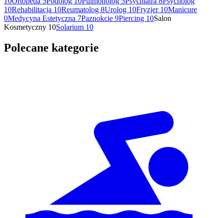
10
Ortopeda
5
Podolog
10
Pulmonolog
5
Psychiatra
8
Psycholog
10
Rehabilitacja
10
Reumatolog
8
Urolog
10
Fryzjer
10
Manicure
0
Medycyna Estetyczna
7
Paznokcie
9
Piercing
10
Salon
Kosmetyczny
10
Solarium
10
Polecane kategorie