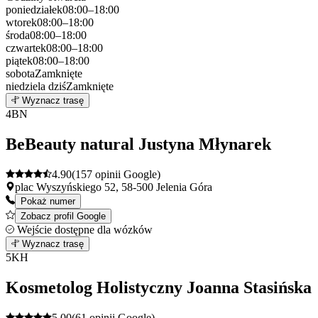
poniedziałek
08:00–18:00
wtorek
08:00–18:00
środa
08:00–18:00
czwartek
08:00–18:00
piątek
08:00–18:00
sobota
Zamknięte
niedziela
dziś
Zamknięte
Leaflet
|
©
OpenStreetMap
3
Wyznacz trasę
+
4
BN
−
BeBeauty natural Justyna Młynarek
4.90
(157 opinii Google)
plac Wyszyńskiego 52, 58-500 Jelenia Góra
Pokaż numer
Zobacz profil Google
Wejście dostępne dla wózków
Leaflet
|
©
OpenStreetMap
4
Wyznacz trasę
+
5
KH
−
Kosmetolog Holistyczny Joanna Stasińska
5.00
(61 opinii Google)