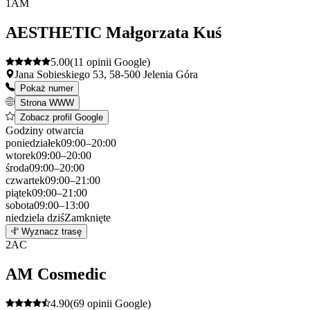
1
AM
AESTHETIC Małgorzata Kuś
5.00
(11 opinii Google)
Jana Sobieskiego 53, 58-500 Jelenia Góra
Pokaż numer
Strona WWW
Zobacz profil Google
Godziny otwarcia
poniedziałek
09:00–20:00
wtorek
09:00–20:00
środa
09:00–20:00
czwartek
09:00–21:00
piątek
09:00–21:00
sobota
09:00–13:00
niedziela
dziś
Zamknięte
Leaflet
|
©
OpenStreetMap
1
Wyznacz trasę
+
2
AC
−
AM Cosmedic
4.90
(69 opinii Google)