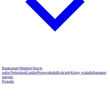
Bankomaty
Markety
Stacje
paliw
Nekrologi
Ludzie
Przewodniki
Kościoły
Kursy walut
Informator
miejski
Pogoda