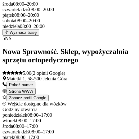
środa
08:00–20:00
czwartek
dziś
08:00–20:00
piątek
08:00–20:00
sobota
08:00–20:00
niedziela
08:00–20:00
Leaflet
|
©
OpenStreetMap
4
Wyznacz trasę
+
5
NS
−
Nowa Sprawność. Sklep, wypożyczalnia
sprzętu ortopedycznego
5.00
(2 opinii Google)
Matejki 1, 58-500 Jelenia Góra
Pokaż numer
Strona WWW
Zobacz profil Google
Wejście dostępne dla wózków
Godziny otwarcia
poniedziałek
08:00–17:00
wtorek
08:00–17:00
środa
08:00–17:00
czwartek
dziś
08:00–17:00
piątek
08:00–17:00