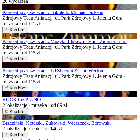
26 wydarzeń
16:30
05.09
Koncert przy świecach: Tribute to Michael Jackson
Zdrojowy Teatr Animacji, ul. Park Zdrojowy 1, Jelenia Góra ·
muzyka · od 115 zł
Kup bilet
18:30
05.09
Koncert przy świecach: Muzyka filmowa - Hans Zimmer i inni
Zdrojowy Teatr Animacji, ul. Park Zdrojowy 1, Jelenia Góra ·
muzyka · od 115 zł
Kup bilet
20:30
05.09
Koncert przy świecach: Ed Sheeran & The Weeknd
Zdrojowy Teatr Animacji, ul. Park Zdrojowy 1, Jelenia Góra ·
muzyka · od 115 zł
Kup bilet
19:00
25.09
ROCK the PIANO
2 lokalizacje · muzyka · od 89 zł
Kup bilet
15:30
04.10
Brzeziński, Koterski, Żukowski, Wieszczek, Borowski
2 lokalizacje · teatr · od 140 zł
Kup bilet