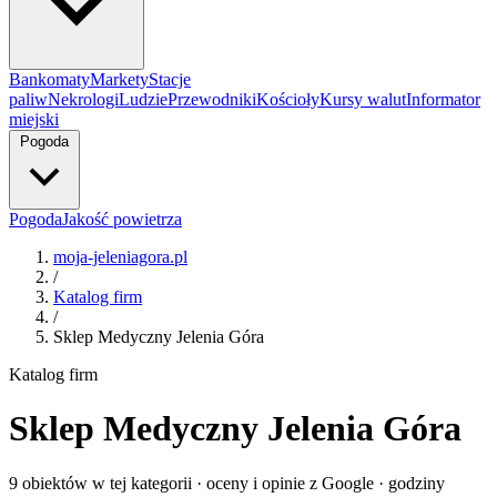
Bankomaty
Markety
Stacje
paliw
Nekrologi
Ludzie
Przewodniki
Kościoły
Kursy walut
Informator
miejski
Pogoda
Pogoda
Jakość powietrza
moja-jeleniagora.pl
/
Katalog firm
/
Sklep Medyczny Jelenia Góra
Katalog firm
Sklep Medyczny Jelenia Góra
9 obiektów w tej kategorii · oceny i opinie z Google · godziny