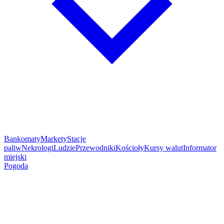
Bankomaty
Markety
Stacje
paliw
Nekrologi
Ludzie
Przewodniki
Kościoły
Kursy walut
Informator
miejski
Pogoda