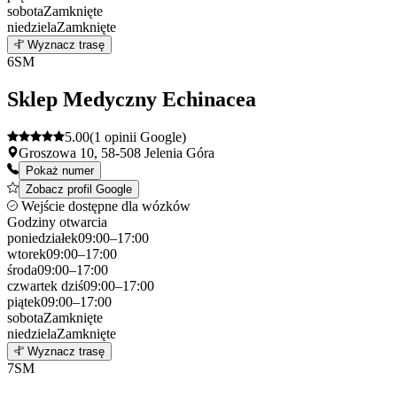
sobota
Zamknięte
niedziela
Zamknięte
Leaflet
|
©
OpenStreetMap
5
Wyznacz trasę
+
6
SM
−
Sklep Medyczny Echinacea
5.00
(1 opinii Google)
Groszowa 10, 58-508 Jelenia Góra
Pokaż numer
Zobacz profil Google
Wejście dostępne dla wózków
Godziny otwarcia
poniedziałek
09:00–17:00
wtorek
09:00–17:00
środa
09:00–17:00
czwartek
dziś
09:00–17:00
piątek
09:00–17:00
sobota
Zamknięte
niedziela
Zamknięte
Leaflet
|
©
OpenStreetMap
6
Wyznacz trasę
+
7
SM
−