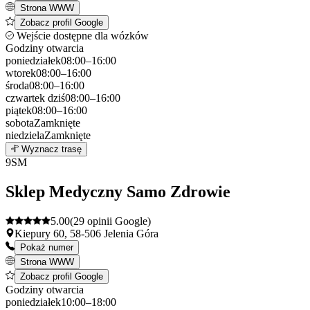
Strona WWW
Zobacz profil Google
Wejście dostępne dla wózków
Godziny otwarcia
poniedziałek
08:00–16:00
wtorek
08:00–16:00
środa
08:00–16:00
czwartek
dziś
08:00–16:00
piątek
08:00–16:00
sobota
Zamknięte
niedziela
Zamknięte
Leaflet
|
©
OpenStreetMap
8
Wyznacz trasę
+
9
SM
−
Sklep Medyczny Samo Zdrowie
5.00
(29 opinii Google)
Kiepury 60, 58-506 Jelenia Góra
Pokaż numer
Strona WWW
Zobacz profil Google
Godziny otwarcia
poniedziałek
10:00–18:00