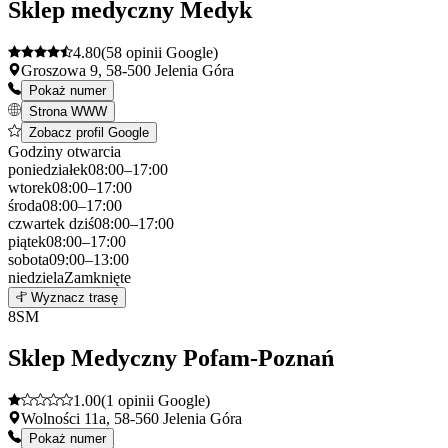
Sklep medyczny Medyk
4.80
(58 opinii Google)
Groszowa 9, 58-500 Jelenia Góra
Pokaż numer
Strona WWW
Zobacz profil Google
Godziny otwarcia
poniedziałek
08:00–17:00
wtorek
08:00–17:00
środa
08:00–17:00
czwartek
dziś
08:00–17:00
piątek
08:00–17:00
sobota
09:00–13:00
niedziela
Zamknięte
Leaflet
|
©
OpenStreetMap
7
Wyznacz trasę
+
8
SM
−
Sklep Medyczny Pofam-Poznań
1.00
(1 opinii Google)
Wolności 11a, 58-560 Jelenia Góra
Pokaż numer