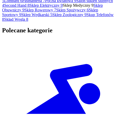
5
Lombard
6
Pasmanteria
7
Poczta kwiatowa
9
Salon sukien ślubnych
4
Second Hand
8
Sklep Elektryczny
9
Sklep Medyczny
9
Sklep
Obuwniczy
9
Sklep Rowerowy
7
Sklep Spożywczy
6
Sklep
Sportowy
9
Sklep Wędkarski
5
Sklep Zoologiczny
9
Skup Telefonów
8
Skład Węgla
8
Polecane kategorie