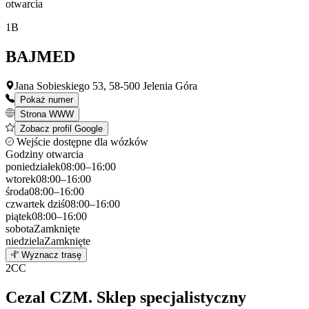
otwarcia
1
B
BAJMED
Jana Sobieskiego 53, 58-500 Jelenia Góra
Pokaż numer
Strona WWW
Zobacz profil Google
Wejście dostępne dla wózków
Godziny otwarcia
poniedziałek
08:00–16:00
wtorek
08:00–16:00
środa
08:00–16:00
czwartek
dziś
08:00–16:00
piątek
08:00–16:00
sobota
Zamknięte
niedziela
Zamknięte
Leaflet
|
©
OpenStreetMap
1
Wyznacz trasę
+
2
CC
−
Cezal CZM. Sklep specjalistyczny