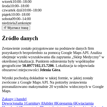
wtorek
10:00–18:00
środa
10:00–18:00
czwartek
dziś
10:00–18:00
piątek
10:00–18:00
sobota
09:00–14:00
niedziela
Zamknięte
Leaflet
|
©
OpenStreetMap
9
Wyznacz trasę
+
Źródło danych
−
Zestawienie zostało przygotowane na podstawie danych firm
pozyskanych bezpośrednio za pomocą Google Maps API. Analiza
obejmuje wyniki wyszukiwania dla zapytania „Sklep Medyczny” w
określonej lokalizacji. Punktem odniesienia były współrzędne
geograficzne
50.8977102,15.7206
. Lokalizacja ta odpowiada
obszarowi miejscowości
Jelenia Góra
.
Wyniki pochodzą dokładnie w takiej formie, w jakiej zostały
zwrócone z Google Maps API. Na potrzeby zestawienia
przeanalizowano maksymalnie 20 wyników widocznych w Google
Maps.
Zakupy i handel
Dewocjonalia
1
Garnitury
8
Jubiler
8
Księgarnia
6
Kwiaciarnia