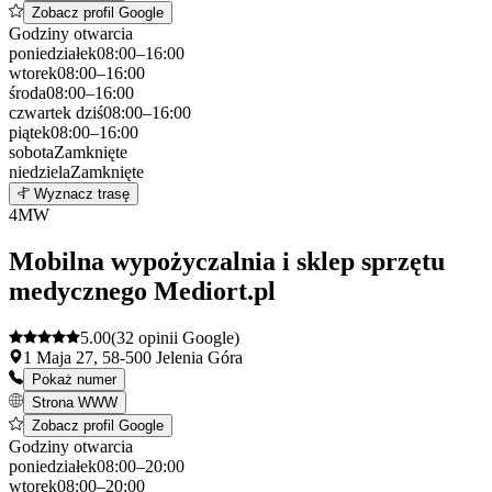
Zobacz profil Google
Godziny otwarcia
poniedziałek
08:00–16:00
wtorek
08:00–16:00
środa
08:00–16:00
czwartek
dziś
08:00–16:00
piątek
08:00–16:00
sobota
Zamknięte
niedziela
Zamknięte
Leaflet
|
©
OpenStreetMap
3
Wyznacz trasę
+
4
MW
−
Mobilna wypożyczalnia i sklep sprzętu
medycznego Mediort.pl
5.00
(32 opinii Google)
1 Maja 27, 58-500 Jelenia Góra
Pokaż numer
Strona WWW
Zobacz profil Google
Godziny otwarcia
poniedziałek
08:00–20:00
wtorek
08:00–20:00