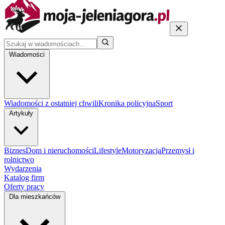
Wiadomości
Wiadomości z ostatniej chwili
Kronika policyjna
Sport
Artykuły
Biznes
Dom i nieruchomości
Lifestyle
Motoryzacja
Przemysł i
rolnictwo
Wydarzenia
Katalog firm
Oferty pracy
Dla mieszkańców