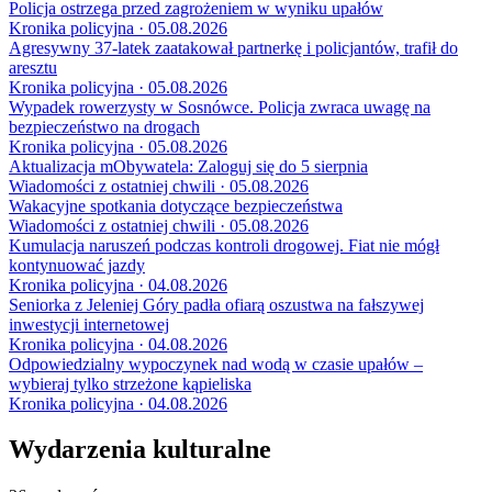
Policja ostrzega przed zagrożeniem w wyniku upałów
Kronika policyjna · 05.08.2026
Agresywny 37-latek zaatakował partnerkę i policjantów, trafił do
aresztu
Kronika policyjna · 05.08.2026
Wypadek rowerzysty w Sosnówce. Policja zwraca uwagę na
bezpieczeństwo na drogach
Kronika policyjna · 05.08.2026
Aktualizacja mObywatela: Zaloguj się do 5 sierpnia
Wiadomości z ostatniej chwili · 05.08.2026
Wakacyjne spotkania dotyczące bezpieczeństwa
Wiadomości z ostatniej chwili · 05.08.2026
Kumulacja naruszeń podczas kontroli drogowej. Fiat nie mógł
kontynuować jazdy
Kronika policyjna · 04.08.2026
Seniorka z Jeleniej Góry padła ofiarą oszustwa na fałszywej
inwestycji internetowej
Kronika policyjna · 04.08.2026
Odpowiedzialny wypoczynek nad wodą w czasie upałów –
wybieraj tylko strzeżone kąpieliska
Kronika policyjna · 04.08.2026
Wydarzenia kulturalne