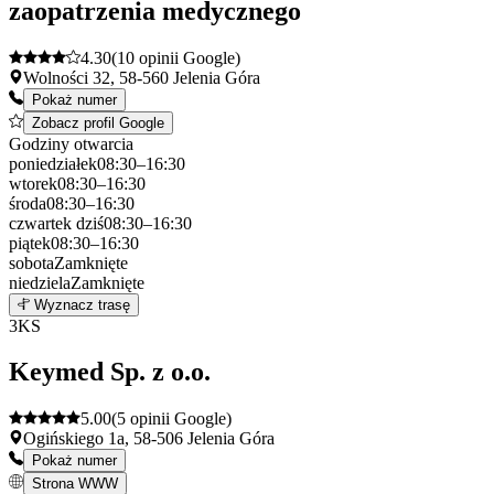
zaopatrzenia medycznego
4.30
(10 opinii Google)
Wolności 32, 58-560 Jelenia Góra
Pokaż numer
Zobacz profil Google
Godziny otwarcia
poniedziałek
08:30–16:30
wtorek
08:30–16:30
środa
08:30–16:30
czwartek
dziś
08:30–16:30
piątek
08:30–16:30
sobota
Zamknięte
niedziela
Zamknięte
Leaflet
|
©
OpenStreetMap
2
Wyznacz trasę
+
3
KS
−
Keymed Sp. z o.o.
5.00
(5 opinii Google)
Ogińskiego 1a, 58-506 Jelenia Góra
Pokaż numer
Strona WWW