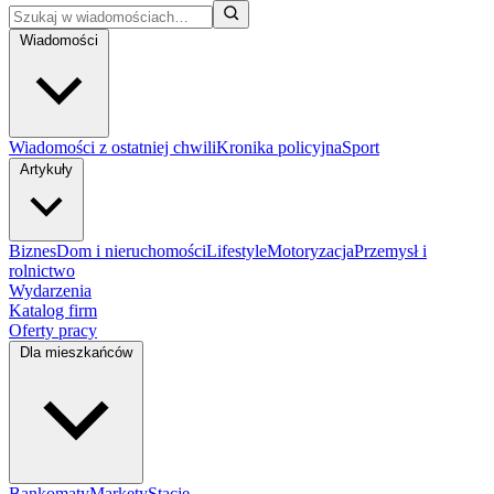
Wiadomości
Wiadomości z ostatniej chwili
Kronika policyjna
Sport
Artykuły
Biznes
Dom i nieruchomości
Lifestyle
Motoryzacja
Przemysł i
rolnictwo
Wydarzenia
Katalog firm
Oferty pracy
Dla mieszkańców
Bankomaty
Markety
Stacje