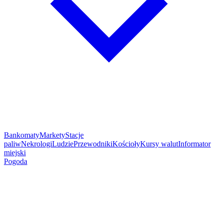
Bankomaty
Markety
Stacje
paliw
Nekrologi
Ludzie
Przewodniki
Kościoły
Kursy walut
Informator
miejski
Pogoda