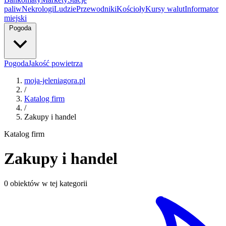
paliw
Nekrologi
Ludzie
Przewodniki
Kościoły
Kursy walut
Informator
miejski
Pogoda
Pogoda
Jakość powietrza
moja-jeleniagora.pl
/
Katalog firm
/
Zakupy i handel
Katalog firm
Zakupy i handel
0 obiektów w tej kategorii