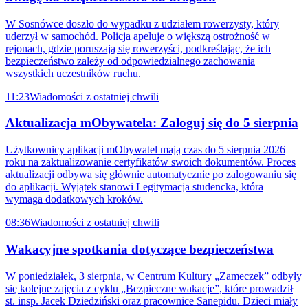
W Sosnówce doszło do wypadku z udziałem rowerzysty, który
uderzył w samochód. Policja apeluje o większą ostrożność w
rejonach, gdzie poruszają się rowerzyści, podkreślając, że ich
bezpieczeństwo zależy od odpowiedzialnego zachowania
wszystkich uczestników ruchu.
11:23
Wiadomości z ostatniej chwili
Aktualizacja mObywatela: Zaloguj się do 5 sierpnia
Użytkownicy aplikacji mObywatel mają czas do 5 sierpnia 2026
roku na zaktualizowanie certyfikatów swoich dokumentów. Proces
aktualizacji odbywa się głównie automatycznie po zalogowaniu się
do aplikacji. Wyjątek stanowi Legitymacja studencka, która
wymaga dodatkowych kroków.
08:36
Wiadomości z ostatniej chwili
Wakacyjne spotkania dotyczące bezpieczeństwa
W poniedziałek, 3 sierpnia, w Centrum Kultury „Zameczek” odbyły
się kolejne zajęcia z cyklu „Bezpieczne wakacje”, które prowadził
st. insp. Jacek Dziedziński oraz pracownice Sanepidu. Dzieci miały