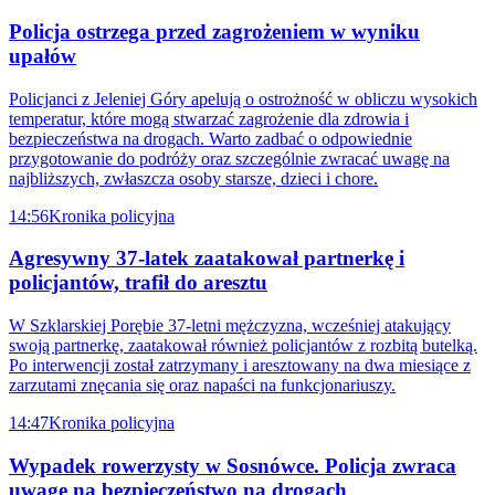
Policja ostrzega przed zagrożeniem w wyniku
upałów
Policjanci z Jeleniej Góry apelują o ostrożność w obliczu wysokich
temperatur, które mogą stwarzać zagrożenie dla zdrowia i
bezpieczeństwa na drogach. Warto zadbać o odpowiednie
przygotowanie do podróży oraz szczególnie zwracać uwagę na
najbliższych, zwłaszcza osoby starsze, dzieci i chore.
14:56
Kronika policyjna
Agresywny 37-latek zaatakował partnerkę i
policjantów, trafił do aresztu
W Szklarskiej Porębie 37-letni mężczyzna, wcześniej atakujący
swoją partnerkę, zaatakował również policjantów z rozbitą butelką.
Po interwencji został zatrzymany i aresztowany na dwa miesiące z
zarzutami znęcania się oraz napaści na funkcjonariuszy.
14:47
Kronika policyjna
Wypadek rowerzysty w Sosnówce. Policja zwraca
uwagę na bezpieczeństwo na drogach