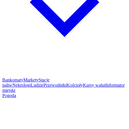
Bankomaty
Markety
Stacje
paliw
Nekrologi
Ludzie
Przewodniki
Kościoły
Kursy walut
Informator
miejski
Pogoda