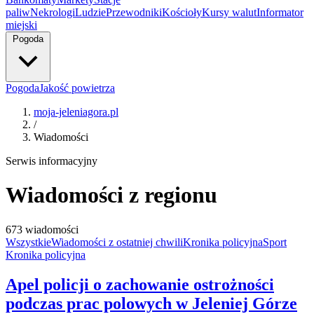
paliw
Nekrologi
Ludzie
Przewodniki
Kościoły
Kursy walut
Informator
miejski
Pogoda
Pogoda
Jakość powietrza
moja-jeleniagora.pl
/
Wiadomości
Serwis informacyjny
Wiadomości z regionu
673 wiadomości
Wszystkie
Wiadomości z ostatniej chwili
Kronika policyjna
Sport
Kronika policyjna
Apel policji o zachowanie ostrożności
podczas prac polowych w Jeleniej Górze