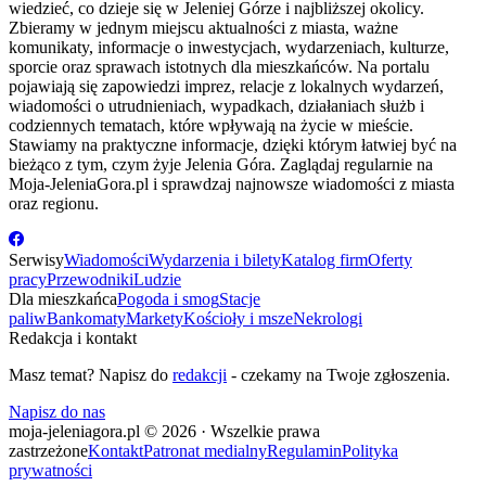
wiedzieć, co dzieje się w Jeleniej Górze i najbliższej okolicy.
Zbieramy w jednym miejscu aktualności z miasta, ważne
komunikaty, informacje o inwestycjach, wydarzeniach, kulturze,
sporcie oraz sprawach istotnych dla mieszkańców. Na portalu
pojawiają się zapowiedzi imprez, relacje z lokalnych wydarzeń,
wiadomości o utrudnieniach, wypadkach, działaniach służb i
codziennych tematach, które wpływają na życie w mieście.
Stawiamy na praktyczne informacje, dzięki którym łatwiej być na
bieżąco z tym, czym żyje Jelenia Góra. Zaglądaj regularnie na
Moja-JeleniaGora.pl i sprawdzaj najnowsze wiadomości z miasta
oraz regionu.
Serwisy
Wiadomości
Wydarzenia i bilety
Katalog firm
Oferty
pracy
Przewodniki
Ludzie
Dla mieszkańca
Pogoda i smog
Stacje
paliw
Bankomaty
Markety
Kościoły i msze
Nekrologi
Redakcja i kontakt
Masz temat? Napisz do
redakcji
- czekamy na Twoje zgłoszenia.
Napisz do nas
moja-jeleniagora.pl © 2026 · Wszelkie prawa
zastrzeżone
Kontakt
Patronat medialny
Regulamin
Polityka
prywatności