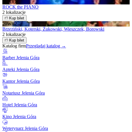
25
WRZ
ROCK the PIANO
2 lokalizacje
Kup bilet
20
WRZ
Brzeziński, Koterski, Żukowski, Wieszczek, Borowski
2 lokalizacje
Kup bilet
Katalog firm
Przeglądaj katalog →
Barber Jelenia Góra
Apteki Jelenia Góra
Kantor Jelenia Góra
Notariusz Jelenia Góra
Hotel Jelenia Góra
Kino Jelenia Góra
Weterynarz Jelenia Góra