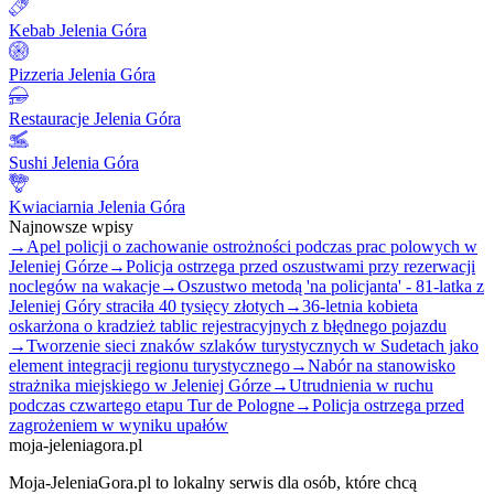
Kebab Jelenia Góra
Pizzeria Jelenia Góra
Restauracje Jelenia Góra
Sushi Jelenia Góra
Kwiaciarnia Jelenia Góra
Najnowsze wpisy
→
Apel policji o zachowanie ostrożności podczas prac polowych w
Jeleniej Górze
→
Policja ostrzega przed oszustwami przy rezerwacji
noclegów na wakacje
→
Oszustwo metodą 'na policjanta' - 81-latka z
Jeleniej Góry straciła 40 tysięcy złotych
→
36-letnia kobieta
oskarżona o kradzież tablic rejestracyjnych z błędnego pojazdu
→
Tworzenie sieci znaków szlaków turystycznych w Sudetach jako
element integracji regionu turystycznego
→
Nabór na stanowisko
strażnika miejskiego w Jeleniej Górze
→
Utrudnienia w ruchu
podczas czwartego etapu Tur de Pologne
→
Policja ostrzega przed
zagrożeniem w wyniku upałów
moja-jeleniagora.pl
Moja-JeleniaGora.pl to lokalny serwis dla osób, które chcą