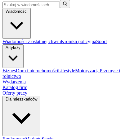
Wiadomości
Wiadomości z ostatniej chwili
Kronika policyjna
Sport
Artykuły
Biznes
Dom i nieruchomości
Lifestyle
Motoryzacja
Przemysł i
rolnictwo
Wydarzenia
Katalog firm
Oferty pracy
Dla mieszkańców
Bankomaty
Markety
Stacje