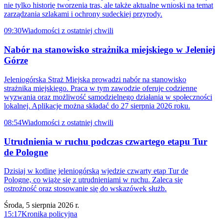
nie tylko historię tworzenia tras, ale także aktualne wnioski na temat
zarządzania szlakami i ochrony sudeckiej przyrody.
09:30
Wiadomości z ostatniej chwili
Nabór na stanowisko strażnika miejskiego w Jeleniej
Górze
Jeleniogórska Straż Miejska prowadzi nabór na stanowisko
strażnika miejskiego. Praca w tym zawodzie oferuje codzienne
wyzwania oraz możliwość samodzielnego działania w społeczności
lokalnej. Aplikacje można składać do 27 sierpnia 2026 roku.
08:54
Wiadomości z ostatniej chwili
Utrudnienia w ruchu podczas czwartego etapu Tur
de Pologne
Dzisiaj w kotlinę jeleniogórską wjedzie czwarty etap Tur de
Pologne, co wiąże się z utrudnieniami w ruchu. Zaleca się
ostrożność oraz stosowanie się do wskazówek służb.
Środa, 5 sierpnia 2026 r.
15:17
Kronika policyjna