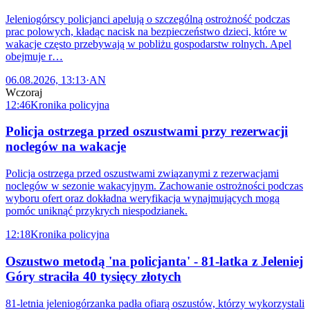
Jeleniogórscy policjanci apelują o szczególną ostrożność podczas
prac polowych, kładąc nacisk na bezpieczeństwo dzieci, które w
wakacje często przebywają w pobliżu gospodarstw rolnych. Apel
obejmuje r…
06.08.2026, 13:13
·
AN
Wczoraj
12:46
Kronika policyjna
Policja ostrzega przed oszustwami przy rezerwacji
noclegów na wakacje
Policja ostrzega przed oszustwami związanymi z rezerwacjami
noclegów w sezonie wakacyjnym. Zachowanie ostrożności podczas
wyboru ofert oraz dokładna weryfikacja wynajmujących mogą
pomóc uniknąć przykrych niespodzianek.
12:18
Kronika policyjna
Oszustwo metodą 'na policjanta' - 81-latka z Jeleniej
Góry straciła 40 tysięcy złotych
81-letnia jeleniogórzanka padła ofiarą oszustów, którzy wykorzystali