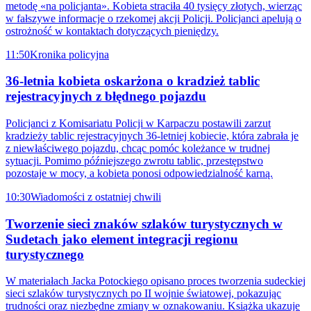
metodę «na policjanta». Kobieta straciła 40 tysięcy złotych, wierząc
w fałszywe informacje o rzekomej akcji Policji. Policjanci apelują o
ostrożność w kontaktach dotyczących pieniędzy.
11:50
Kronika policyjna
36-letnia kobieta oskarżona o kradzież tablic
rejestracyjnych z błędnego pojazdu
Policjanci z Komisariatu Policji w Karpaczu postawili zarzut
kradzieży tablic rejestracyjnych 36-letniej kobiecie, która zabrała je
z niewłaściwego pojazdu, chcąc pomóc koleżance w trudnej
sytuacji. Pomimo późniejszego zwrotu tablic, przestępstwo
pozostaje w mocy, a kobieta ponosi odpowiedzialność karną.
10:30
Wiadomości z ostatniej chwili
Tworzenie sieci znaków szlaków turystycznych w
Sudetach jako element integracji regionu
turystycznego
W materiałach Jacka Potockiego opisano proces tworzenia sudeckiej
sieci szlaków turystycznych po II wojnie światowej, pokazując
trudności oraz niezbędne zmiany w oznakowaniu. Książka ukazuje