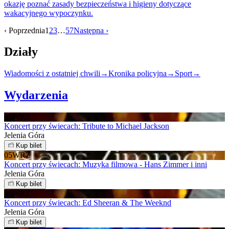
okazję poznać zasady bezpieczeństwa i higieny dotyczące
wakacyjnego wypoczynku.
‹ Poprzednia
1
2
3
…
57
Następna ›
Działy
Wiadomości z ostatniej chwili
→
Kronika policyjna
→
Sport
→
Wydarzenia
05
WRZ
Koncert przy świecach: Tribute to Michael Jackson
Jelenia Góra
Kup bilet
05
WRZ
Koncert przy świecach: Muzyka filmowa - Hans Zimmer i inni
Jelenia Góra
Kup bilet
05
WRZ
Koncert przy świecach: Ed Sheeran & The Weeknd
Jelenia Góra
Kup bilet