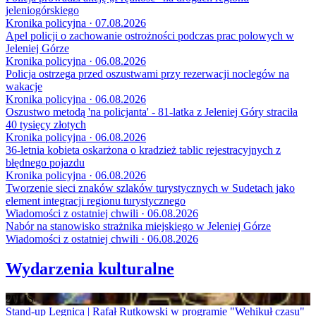
jeleniogórskiego
Kronika policyjna · 07.08.2026
Apel policji o zachowanie ostrożności podczas prac polowych w
Jeleniej Górze
Kronika policyjna · 06.08.2026
Policja ostrzega przed oszustwami przy rezerwacji noclegów na
wakacje
Kronika policyjna · 06.08.2026
Oszustwo metodą 'na policjanta' - 81-latka z Jeleniej Góry straciła
40 tysięcy złotych
Kronika policyjna · 06.08.2026
36-letnia kobieta oskarżona o kradzież tablic rejestracyjnych z
błędnego pojazdu
Kronika policyjna · 06.08.2026
Tworzenie sieci znaków szlaków turystycznych w Sudetach jako
element integracji regionu turystycznego
Wiadomości z ostatniej chwili · 06.08.2026
Nabór na stanowisko strażnika miejskiego w Jeleniej Górze
Wiadomości z ostatniej chwili · 06.08.2026
Wydarzenia kulturalne
20
LIS
Stand-up Legnica | Rafał Rutkowski w programie "Wehikuł czasu"