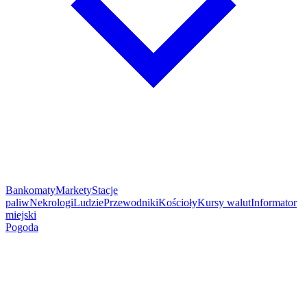
Bankomaty
Markety
Stacje
paliw
Nekrologi
Ludzie
Przewodniki
Kościoły
Kursy walut
Informator
miejski
Pogoda