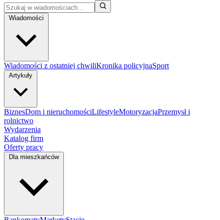
Wiadomości
Wiadomości z ostatniej chwili
Kronika policyjna
Sport
Artykuły
Biznes
Dom i nieruchomości
Lifestyle
Motoryzacja
Przemysł i
rolnictwo
Wydarzenia
Katalog firm
Oferty pracy
Dla mieszkańców
Bankomaty
Markety
Stacje