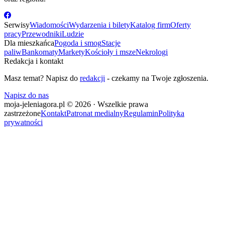
Serwisy
Wiadomości
Wydarzenia i bilety
Katalog firm
Oferty
pracy
Przewodniki
Ludzie
Dla mieszkańca
Pogoda i smog
Stacje
paliw
Bankomaty
Markety
Kościoły i msze
Nekrologi
Redakcja i kontakt
Masz temat? Napisz do
redakcji
- czekamy na Twoje zgłoszenia.
Napisz do nas
moja-jeleniagora.pl © 2026 · Wszelkie prawa
zastrzeżone
Kontakt
Patronat medialny
Regulamin
Polityka
prywatności