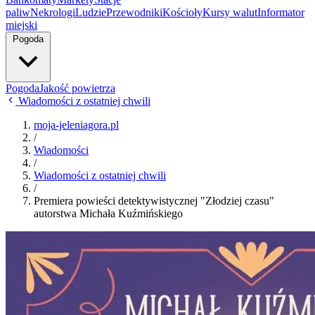
paliw
Nekrologi
Ludzie
Przewodniki
Kościoły
Kursy walut
Informator
miejski
Pogoda
Pogoda
Jakość powietrza
Wiadomości z ostatniej chwili
moja-jeleniagora.pl
/
Wiadomości
/
Wiadomości z ostatniej chwili
/
Premiera powieści detektywistycznej "Złodziej czasu"
autorstwa Michała Kuźmińskiego