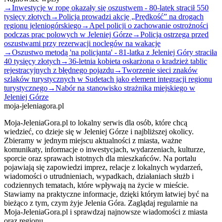
→
Inwestycje w ropę okazały się oszustwem - 80-latek stracił 550
tysięcy złotych
→
Policja prowadzi akcję „Prędkość” na drogach
regionu jeleniogórskiego
→
Apel policji o zachowanie ostrożności
podczas prac polowych w Jeleniej Górze
→
Policja ostrzega przed
oszustwami przy rezerwacji noclegów na wakacje
→
Oszustwo metodą 'na policjanta' - 81-latka z Jeleniej Góry straciła
40 tysięcy złotych
→
36-letnia kobieta oskarżona o kradzież tablic
rejestracyjnych z błędnego pojazdu
→
Tworzenie sieci znaków
szlaków turystycznych w Sudetach jako element integracji regionu
turystycznego
→
Nabór na stanowisko strażnika miejskiego w
Jeleniej Górze
moja-jeleniagora.pl
Moja-JeleniaGora.pl to lokalny serwis dla osób, które chcą
wiedzieć, co dzieje się w Jeleniej Górze i najbliższej okolicy.
Zbieramy w jednym miejscu aktualności z miasta, ważne
komunikaty, informacje o inwestycjach, wydarzeniach, kulturze,
sporcie oraz sprawach istotnych dla mieszkańców. Na portalu
pojawiają się zapowiedzi imprez, relacje z lokalnych wydarzeń,
wiadomości o utrudnieniach, wypadkach, działaniach służb i
codziennych tematach, które wpływają na życie w mieście.
Stawiamy na praktyczne informacje, dzięki którym łatwiej być na
bieżąco z tym, czym żyje Jelenia Góra. Zaglądaj regularnie na
Moja-JeleniaGora.pl i sprawdzaj najnowsze wiadomości z miasta
oraz regionu.