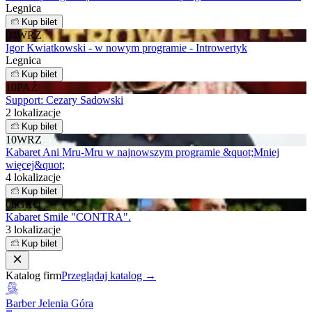
Legnica
Kup bilet
04
WRZ
Igor Kwiatkowski - w nowym programie - Introwertyk
Legnica
Kup bilet
10
PAŹ
Support: Cezary Sadowski
2 lokalizacje
Kup bilet
10
WRZ
Kabaret Ani Mru-Mru w najnowszym programie &quot;Mniej
więcej&quot;
4 lokalizacje
Kup bilet
06
GRU
Kabaret Smile "CONTRA".
3 lokalizacje
Kup bilet
Katalog firm
Przeglądaj katalog →
Barber Jelenia Góra