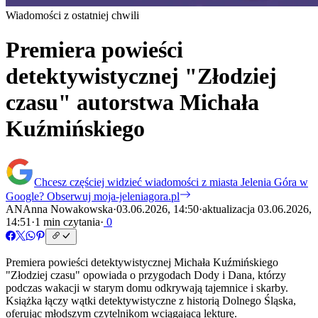
Wiadomości z ostatniej chwili
Premiera powieści
detektywistycznej "Złodziej
czasu" autorstwa Michała
Kuźmińskiego
Chcesz częściej widzieć wiadomości z miasta Jelenia Góra w
Google?
Obserwuj moja-jeleniagora.pl
AN
Anna Nowakowska
·
03.06.2026, 14:50
·
aktualizacja 03.06.2026,
14:51
·
1 min czytania
·
0
Premiera powieści detektywistycznej Michała Kuźmińskiego
"Złodziej czasu" opowiada o przygodach Dody i Dana, którzy
podczas wakacji w starym domu odkrywają tajemnice i skarby.
Książka łączy wątki detektywistyczne z historią Dolnego Śląska,
oferując młodszym czytelnikom wciągającą lekturę.