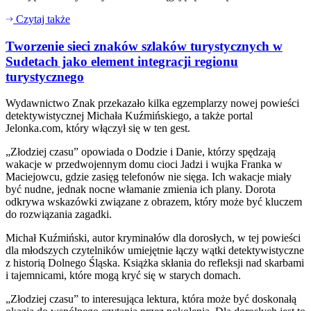
Czytaj także
Tworzenie sieci znaków szlaków turystycznych w
Sudetach jako element integracji regionu
turystycznego
Wydawnictwo Znak przekazało kilka egzemplarzy nowej powieści
detektywistycznej Michała Kuźmińskiego, a także portal
Jelonka.com, który włączył się w ten gest.
„Złodziej czasu” opowiada o Dodzie i Danie, którzy spędzają
wakacje w przedwojennym domu cioci Jadzi i wujka Franka w
Maciejowcu, gdzie zasięg telefonów nie sięga. Ich wakacje miały
być nudne, jednak nocne włamanie zmienia ich plany. Dorota
odkrywa wskazówki związane z obrazem, który może być kluczem
do rozwiązania zagadki.
Michał Kuźmiński, autor kryminałów dla dorosłych, w tej powieści
dla młodszych czytelników umiejętnie łączy wątki detektywistyczne
z historią Dolnego Śląska. Książka skłania do refleksji nad skarbami
i tajemnicami, które mogą kryć się w starych domach.
„Złodziej czasu” to interesująca lektura, która może być doskonałą