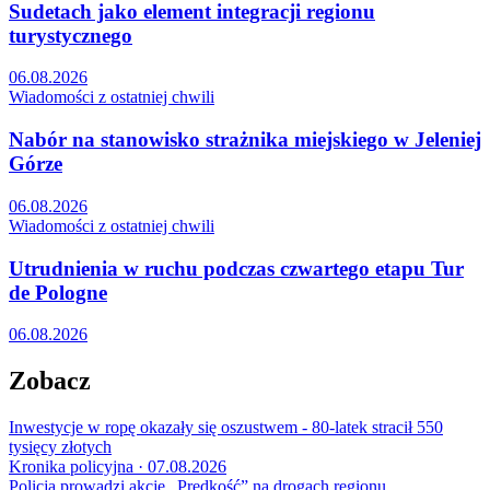
Sudetach jako element integracji regionu
turystycznego
06.08.2026
Wiadomości z ostatniej chwili
Nabór na stanowisko strażnika miejskiego w Jeleniej
Górze
06.08.2026
Wiadomości z ostatniej chwili
Utrudnienia w ruchu podczas czwartego etapu Tur
de Pologne
06.08.2026
Zobacz
Inwestycje w ropę okazały się oszustwem - 80-latek stracił 550
tysięcy złotych
Kronika policyjna · 07.08.2026
Policja prowadzi akcję „Prędkość” na drogach regionu