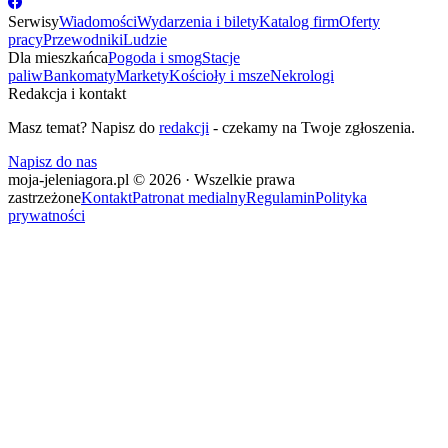
Serwisy
Wiadomości
Wydarzenia i bilety
Katalog firm
Oferty
pracy
Przewodniki
Ludzie
Dla mieszkańca
Pogoda i smog
Stacje
paliw
Bankomaty
Markety
Kościoły i msze
Nekrologi
Redakcja i kontakt
Masz temat? Napisz do
redakcji
- czekamy na Twoje zgłoszenia.
Napisz do nas
moja-jeleniagora.pl © 2026 · Wszelkie prawa
zastrzeżone
Kontakt
Patronat medialny
Regulamin
Polityka
prywatności