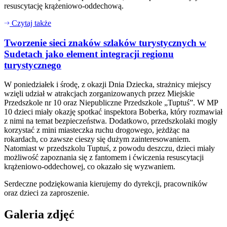
resuscytację krążeniowo-oddechową.
Czytaj także
Tworzenie sieci znaków szlaków turystycznych w
Sudetach jako element integracji regionu
turystycznego
W poniedziałek i środę, z okazji Dnia Dziecka, strażnicy miejscy
wzięli udział w atrakcjach zorganizowanych przez Miejskie
Przedszkole nr 10 oraz Niepubliczne Przedszkole „Tuptuś”. W MP
10 dzieci miały okazję spotkać inspektora Boberka, który rozmawiał
z nimi na temat bezpieczeństwa. Dodatkowo, przedszkolaki mogły
korzystać z mini miasteczka ruchu drogowego, jeżdżąc na
rokardach, co zawsze cieszy się dużym zainteresowaniem.
Natomiast w przedszkolu Tuptuś, z powodu deszczu, dzieci miały
możliwość zapoznania się z fantomem i ćwiczenia resuscytacji
krążeniowo-oddechowej, co okazało się wyzwaniem.
Serdeczne podziękowania kierujemy do dyrekcji, pracowników
oraz dzieci za zaproszenie.
Galeria zdjęć