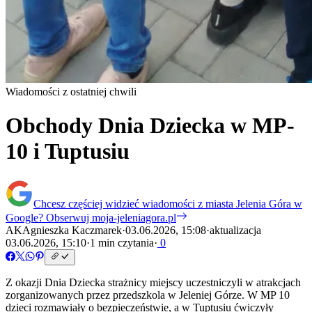
Wiadomości z ostatniej chwili
Obchody Dnia Dziecka w MP-
10 i Tuptusiu
Chcesz częściej widzieć wiadomości z miasta Jelenia Góra w
Google?
Obserwuj moja-jeleniagora.pl
AK
Agnieszka Kaczmarek
·
03.06.2026, 15:08
·
aktualizacja
03.06.2026, 15:10
·
1 min czytania
·
0
Z okazji Dnia Dziecka strażnicy miejscy uczestniczyli w atrakcjach
zorganizowanych przez przedszkola w Jeleniej Górze. W MP 10
dzieci rozmawiały o bezpieczeństwie, a w Tuptusiu ćwiczyły