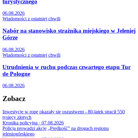
turystycznego
06.08.2026
Wiadomości z ostatniej chwili
Nabór na stanowisko strażnika miejskiego w Jeleniej
Górze
06.08.2026
Wiadomości z ostatniej chwili
Utrudnienia w ruchu podczas czwartego etapu Tur
de Pologne
06.08.2026
Zobacz
Inwestycje w ropę okazały się oszustwem - 80-latek stracił 550
tysięcy złotych
Kronika policyjna · 07.08.2026
Policja prowadzi akcję „Prędkość” na drogach regionu
jeleniogórskiego