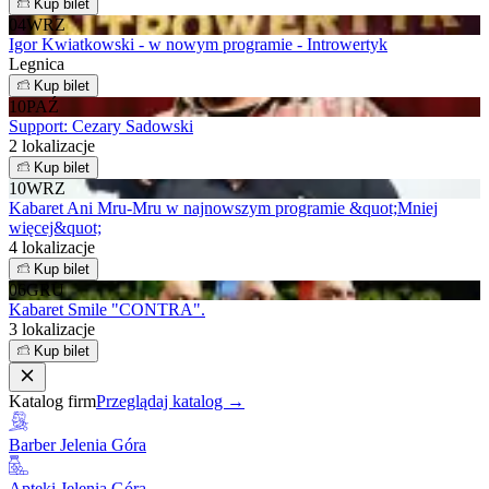
Kup bilet
04
WRZ
Igor Kwiatkowski - w nowym programie - Introwertyk
Legnica
Kup bilet
10
PAŹ
Support: Cezary Sadowski
2 lokalizacje
Kup bilet
10
WRZ
Kabaret Ani Mru-Mru w najnowszym programie &quot;Mniej
więcej&quot;
4 lokalizacje
Kup bilet
06
GRU
Kabaret Smile "CONTRA".
3 lokalizacje
Kup bilet
Katalog firm
Przeglądaj katalog →
Barber Jelenia Góra
Apteki Jelenia Góra