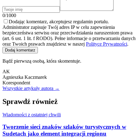
0/1000
Dodając komentarz, akceptujesz regulamin portalu.
Administrator zapisuje Twój adres IP w celu zapewnienia
bezpieczeństwa serwisu oraz przeciwdziałania naruszeniom prawa
(art. 6 ust. 1 lit. f RODO). Pełne informacje o przetwarzaniu danych
oraz Twoich prawach znajdziesz w naszej
Polityce Prywatności
.
Dodaj komentarz
Bądź pierwszą osobą, która skomentuje.
AK
Agnieszka Kaczmarek
Korespondent
Wszystkie artykuły autora →
Sprawdź również
Wiadomości z ostatniej chwili
Tworzenie sieci znaków szlaków turystycznych w
Sudetach jako element integracji regionu