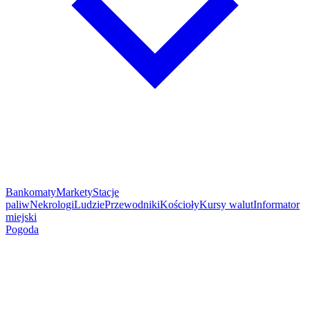
Bankomaty
Markety
Stacje
paliw
Nekrologi
Ludzie
Przewodniki
Kościoły
Kursy walut
Informator
miejski
Pogoda