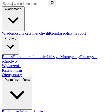
Wiadomości
Wiadomości z ostatniej chwili
Kronika policyjna
Sport
Artykuły
Biznes
Dom i nieruchomości
Lifestyle
Motoryzacja
Przemysł i
rolnictwo
Wydarzenia
Katalog firm
Oferty pracy
Dla mieszkańców
Bankomaty
Markety
Stacje