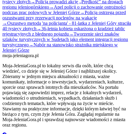
tysięcy złotych
→
Policja prowadzi akcję „Prędkość” na drogach
regionu jeleniogórskiego
→
Apel policji o zachowanie ostrożności
podczas prac polowych w Jeleniej Górze
→
Policja ostrzega przed
oszustwami przy rezerwacji noclegów na wakacje
→
Oszustwo metodą 'na policjanta' - 81-latka z Jeleniej Góry straciła
40 tysięcy złotych
→
36-letnia kobieta oskarżona o kradzież tablic
rejestracyjnych z błędnego pojazdu
→
Tworzenie sieci znaków
szlaków turystycznych w Sudetach jako element integracji regionu
turystycznego
→
Nabór na stanowisko strażnika miejskiego w
Jeleniej Górze
moja-jeleniagora.pl
Moja-JeleniaGora.pl to lokalny serwis dla osób, które chcą
wiedzieć, co dzieje się w Jeleniej Górze i najbliższej okolicy.
Zbieramy w jednym miejscu aktualności z miasta, ważne
komunikaty, informacje o inwestycjach, wydarzeniach, kulturze,
sporcie oraz sprawach istotnych dla mieszkańców. Na portalu
pojawiają się zapowiedzi imprez, relacje z lokalnych wydarzeń,
wiadomości o utrudnieniach, wypadkach, działaniach służb i
codziennych tematach, które wpływają na życie w mieście.
Stawiamy na praktyczne informacje, dzięki którym łatwiej być na
bieżąco z tym, czym żyje Jelenia Góra. Zaglądaj regularnie na
Moja-JeleniaGora.pl i sprawdzaj najnowsze wiadomości z miasta
oraz regionu.