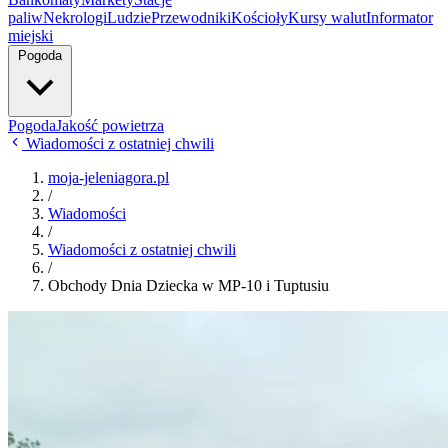
paliw
Nekrologi
Ludzie
Przewodniki
Kościoły
Kursy walut
Informator
miejski
Pogoda
Pogoda
Jakość powietrza
Wiadomości z ostatniej chwili
moja-jeleniagora.pl
/
Wiadomości
/
Wiadomości z ostatniej chwili
/
Obchody Dnia Dziecka w MP-10 i Tuptusiu