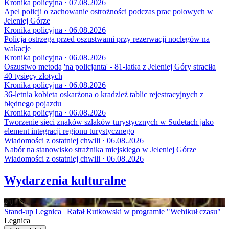
Kronika policyjna · 07.08.2026
Apel policji o zachowanie ostrożności podczas prac polowych w
Jeleniej Górze
Kronika policyjna · 06.08.2026
Policja ostrzega przed oszustwami przy rezerwacji noclegów na
wakacje
Kronika policyjna · 06.08.2026
Oszustwo metodą 'na policjanta' - 81-latka z Jeleniej Góry straciła
40 tysięcy złotych
Kronika policyjna · 06.08.2026
36-letnia kobieta oskarżona o kradzież tablic rejestracyjnych z
błędnego pojazdu
Kronika policyjna · 06.08.2026
Tworzenie sieci znaków szlaków turystycznych w Sudetach jako
element integracji regionu turystycznego
Wiadomości z ostatniej chwili · 06.08.2026
Nabór na stanowisko strażnika miejskiego w Jeleniej Górze
Wiadomości z ostatniej chwili · 06.08.2026
Wydarzenia kulturalne
20
LIS
Stand-up Legnica | Rafał Rutkowski w programie "Wehikuł czasu"
Legnica