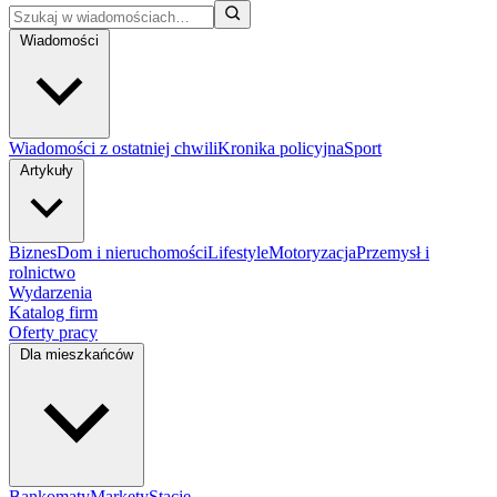
Wiadomości
Wiadomości z ostatniej chwili
Kronika policyjna
Sport
Artykuły
Biznes
Dom i nieruchomości
Lifestyle
Motoryzacja
Przemysł i
rolnictwo
Wydarzenia
Katalog firm
Oferty pracy
Dla mieszkańców
Bankomaty
Markety
Stacje