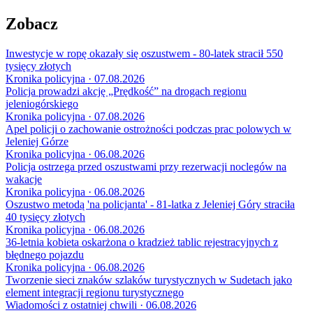
Zobacz
Inwestycje w ropę okazały się oszustwem - 80-latek stracił 550
tysięcy złotych
Kronika policyjna · 07.08.2026
Policja prowadzi akcję „Prędkość” na drogach regionu
jeleniogórskiego
Kronika policyjna · 07.08.2026
Apel policji o zachowanie ostrożności podczas prac polowych w
Jeleniej Górze
Kronika policyjna · 06.08.2026
Policja ostrzega przed oszustwami przy rezerwacji noclegów na
wakacje
Kronika policyjna · 06.08.2026
Oszustwo metodą 'na policjanta' - 81-latka z Jeleniej Góry straciła
40 tysięcy złotych
Kronika policyjna · 06.08.2026
36-letnia kobieta oskarżona o kradzież tablic rejestracyjnych z
błędnego pojazdu
Kronika policyjna · 06.08.2026
Tworzenie sieci znaków szlaków turystycznych w Sudetach jako
element integracji regionu turystycznego
Wiadomości z ostatniej chwili · 06.08.2026