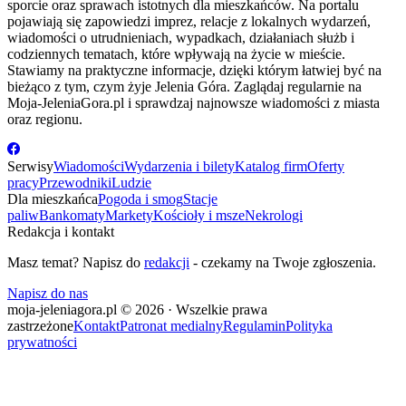
sporcie oraz sprawach istotnych dla mieszkańców. Na portalu
pojawiają się zapowiedzi imprez, relacje z lokalnych wydarzeń,
wiadomości o utrudnieniach, wypadkach, działaniach służb i
codziennych tematach, które wpływają na życie w mieście.
Stawiamy na praktyczne informacje, dzięki którym łatwiej być na
bieżąco z tym, czym żyje Jelenia Góra. Zaglądaj regularnie na
Moja-JeleniaGora.pl i sprawdzaj najnowsze wiadomości z miasta
oraz regionu.
Serwisy
Wiadomości
Wydarzenia i bilety
Katalog firm
Oferty
pracy
Przewodniki
Ludzie
Dla mieszkańca
Pogoda i smog
Stacje
paliw
Bankomaty
Markety
Kościoły i msze
Nekrologi
Redakcja i kontakt
Masz temat? Napisz do
redakcji
- czekamy na Twoje zgłoszenia.
Napisz do nas
moja-jeleniagora.pl © 2026 · Wszelkie prawa
zastrzeżone
Kontakt
Patronat medialny
Regulamin
Polityka
prywatności