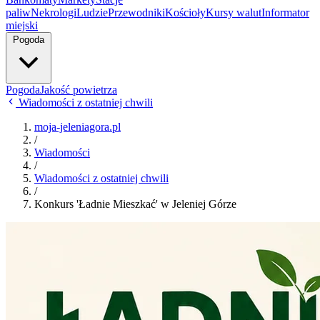
paliw
Nekrologi
Ludzie
Przewodniki
Kościoły
Kursy walut
Informator
miejski
Pogoda
Pogoda
Jakość powietrza
Wiadomości z ostatniej chwili
moja-jeleniagora.pl
/
Wiadomości
/
Wiadomości z ostatniej chwili
/
Konkurs 'Ładnie Mieszkać' w Jeleniej Górze