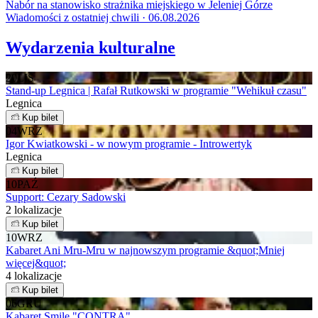
Nabór na stanowisko strażnika miejskiego w Jeleniej Górze
Wiadomości z ostatniej chwili · 06.08.2026
Wydarzenia kulturalne
20
LIS
Stand-up Legnica | Rafał Rutkowski w programie "Wehikuł czasu"
Legnica
Kup bilet
04
WRZ
Igor Kwiatkowski - w nowym programie - Introwertyk
Legnica
Kup bilet
10
PAŹ
Support: Cezary Sadowski
2 lokalizacje
Kup bilet
10
WRZ
Kabaret Ani Mru-Mru w najnowszym programie &quot;Mniej
więcej&quot;
4 lokalizacje
Kup bilet
06
GRU
Kabaret Smile "CONTRA".