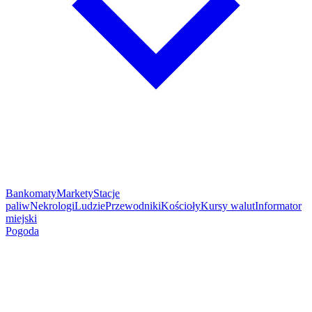
Bankomaty
Markety
Stacje
paliw
Nekrologi
Ludzie
Przewodniki
Kościoły
Kursy walut
Informator
miejski
Pogoda