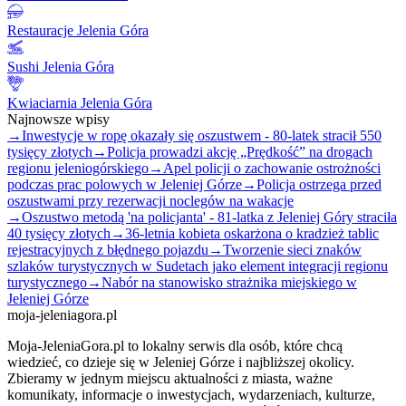
Restauracje Jelenia Góra
Sushi Jelenia Góra
Kwiaciarnia Jelenia Góra
Najnowsze wpisy
→
Inwestycje w ropę okazały się oszustwem - 80-latek stracił 550
tysięcy złotych
→
Policja prowadzi akcję „Prędkość” na drogach
regionu jeleniogórskiego
→
Apel policji o zachowanie ostrożności
podczas prac polowych w Jeleniej Górze
→
Policja ostrzega przed
oszustwami przy rezerwacji noclegów na wakacje
→
Oszustwo metodą 'na policjanta' - 81-latka z Jeleniej Góry straciła
40 tysięcy złotych
→
36-letnia kobieta oskarżona o kradzież tablic
rejestracyjnych z błędnego pojazdu
→
Tworzenie sieci znaków
szlaków turystycznych w Sudetach jako element integracji regionu
turystycznego
→
Nabór na stanowisko strażnika miejskiego w
Jeleniej Górze
moja-jeleniagora.pl
Moja-JeleniaGora.pl to lokalny serwis dla osób, które chcą
wiedzieć, co dzieje się w Jeleniej Górze i najbliższej okolicy.
Zbieramy w jednym miejscu aktualności z miasta, ważne
komunikaty, informacje o inwestycjach, wydarzeniach, kulturze,