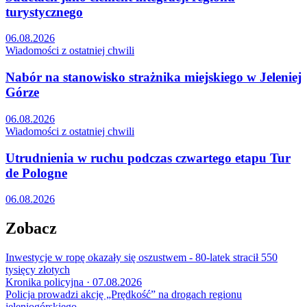
turystycznego
06.08.2026
Wiadomości z ostatniej chwili
Nabór na stanowisko strażnika miejskiego w Jeleniej
Górze
06.08.2026
Wiadomości z ostatniej chwili
Utrudnienia w ruchu podczas czwartego etapu Tur
de Pologne
06.08.2026
Zobacz
Inwestycje w ropę okazały się oszustwem - 80-latek stracił 550
tysięcy złotych
Kronika policyjna · 07.08.2026
Policja prowadzi akcję „Prędkość” na drogach regionu
jeleniogórskiego