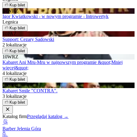
Kup bilet
04
WRZ
Igor Kwiatkowski - w nowym programie - Introwertyk
Legnica
Kup bilet
10
PAŹ
Support: Cezary Sadowski
2 lokalizacje
Kup bilet
10
WRZ
Kabaret Ani Mru-Mru w najnowszym programie &quot;Mniej
więcej&quot;
4 lokalizacje
Kup bilet
06
GRU
Kabaret Smile "CONTRA".
3 lokalizacje
Kup bilet
Katalog firm
Przeglądaj katalog →
Barber Jelenia Góra