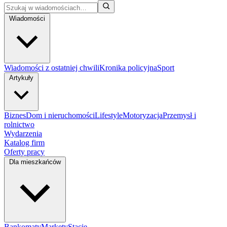
Wiadomości
Wiadomości z ostatniej chwili
Kronika policyjna
Sport
Artykuły
Biznes
Dom i nieruchomości
Lifestyle
Motoryzacja
Przemysł i
rolnictwo
Wydarzenia
Katalog firm
Oferty pracy
Dla mieszkańców
Bankomaty
Markety
Stacje