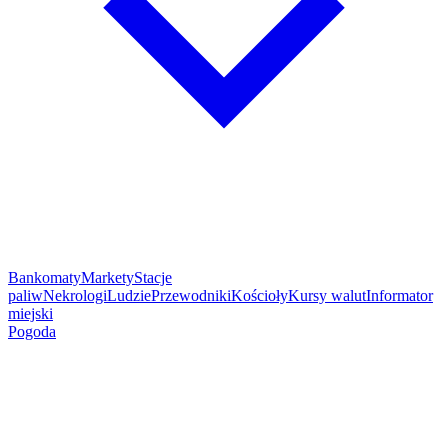
Bankomaty
Markety
Stacje
paliw
Nekrologi
Ludzie
Przewodniki
Kościoły
Kursy walut
Informator
miejski
Pogoda