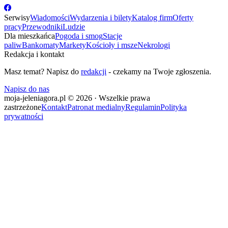
Serwisy
Wiadomości
Wydarzenia i bilety
Katalog firm
Oferty
pracy
Przewodniki
Ludzie
Dla mieszkańca
Pogoda i smog
Stacje
paliw
Bankomaty
Markety
Kościoły i msze
Nekrologi
Redakcja i kontakt
Masz temat? Napisz do
redakcji
- czekamy na Twoje zgłoszenia.
Napisz do nas
moja-jeleniagora.pl © 2026 · Wszelkie prawa
zastrzeżone
Kontakt
Patronat medialny
Regulamin
Polityka
prywatności