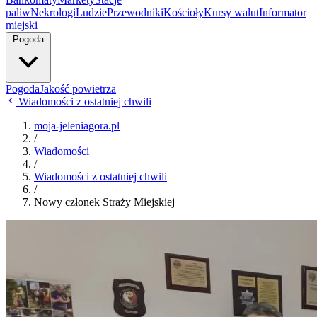
paliw
Nekrologi
Ludzie
Przewodniki
Kościoły
Kursy walut
Informator
miejski
Pogoda
Pogoda
Jakość powietrza
Wiadomości z ostatniej chwili
moja-jeleniagora.pl
/
Wiadomości
/
Wiadomości z ostatniej chwili
/
Nowy członek Straży Miejskiej