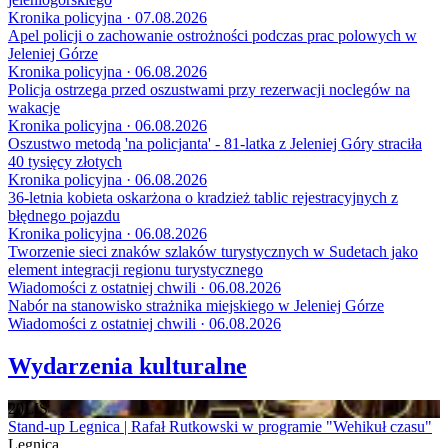
Kronika policyjna · 07.08.2026
Apel policji o zachowanie ostrożności podczas prac polowych w
Jeleniej Górze
Kronika policyjna · 06.08.2026
Policja ostrzega przed oszustwami przy rezerwacji noclegów na
wakacje
Kronika policyjna · 06.08.2026
Oszustwo metodą 'na policjanta' - 81-latka z Jeleniej Góry straciła
40 tysięcy złotych
Kronika policyjna · 06.08.2026
36-letnia kobieta oskarżona o kradzież tablic rejestracyjnych z
błędnego pojazdu
Kronika policyjna · 06.08.2026
Tworzenie sieci znaków szlaków turystycznych w Sudetach jako
element integracji regionu turystycznego
Wiadomości z ostatniej chwili · 06.08.2026
Nabór na stanowisko strażnika miejskiego w Jeleniej Górze
Wiadomości z ostatniej chwili · 06.08.2026
Wydarzenia kulturalne
20
LIS
Stand-up Legnica | Rafał Rutkowski w programie "Wehikuł czasu"
Legnica