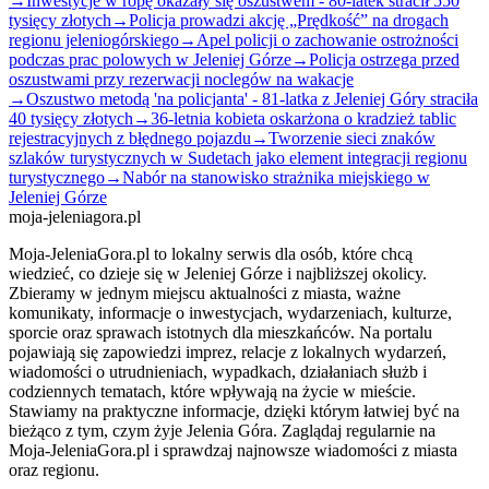
→
Inwestycje w ropę okazały się oszustwem - 80-latek stracił 550
tysięcy złotych
→
Policja prowadzi akcję „Prędkość” na drogach
regionu jeleniogórskiego
→
Apel policji o zachowanie ostrożności
podczas prac polowych w Jeleniej Górze
→
Policja ostrzega przed
oszustwami przy rezerwacji noclegów na wakacje
→
Oszustwo metodą 'na policjanta' - 81-latka z Jeleniej Góry straciła
40 tysięcy złotych
→
36-letnia kobieta oskarżona o kradzież tablic
rejestracyjnych z błędnego pojazdu
→
Tworzenie sieci znaków
szlaków turystycznych w Sudetach jako element integracji regionu
turystycznego
→
Nabór na stanowisko strażnika miejskiego w
Jeleniej Górze
moja-jeleniagora.pl
Moja-JeleniaGora.pl to lokalny serwis dla osób, które chcą
wiedzieć, co dzieje się w Jeleniej Górze i najbliższej okolicy.
Zbieramy w jednym miejscu aktualności z miasta, ważne
komunikaty, informacje o inwestycjach, wydarzeniach, kulturze,
sporcie oraz sprawach istotnych dla mieszkańców. Na portalu
pojawiają się zapowiedzi imprez, relacje z lokalnych wydarzeń,
wiadomości o utrudnieniach, wypadkach, działaniach służb i
codziennych tematach, które wpływają na życie w mieście.
Stawiamy na praktyczne informacje, dzięki którym łatwiej być na
bieżąco z tym, czym żyje Jelenia Góra. Zaglądaj regularnie na
Moja-JeleniaGora.pl i sprawdzaj najnowsze wiadomości z miasta
oraz regionu.