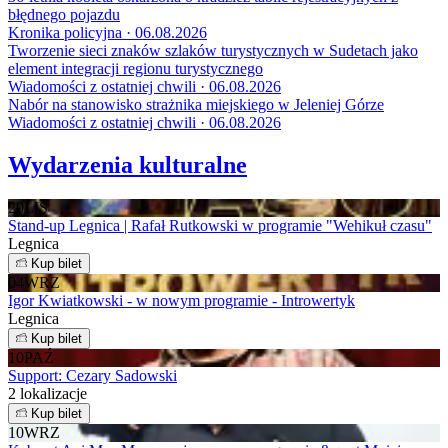
błędnego pojazdu
Kronika policyjna · 06.08.2026
Tworzenie sieci znaków szlaków turystycznych w Sudetach jako
element integracji regionu turystycznego
Wiadomości z ostatniej chwili · 06.08.2026
Nabór na stanowisko strażnika miejskiego w Jeleniej Górze
Wiadomości z ostatniej chwili · 06.08.2026
Wydarzenia kulturalne
20
LIS
Stand-up Legnica | Rafał Rutkowski w programie "Wehikuł czasu"
Legnica
Kup bilet
04
WRZ
Igor Kwiatkowski - w nowym programie - Introwertyk
Legnica
Kup bilet
10
PAŹ
Support: Cezary Sadowski
2 lokalizacje
Kup bilet
10
WRZ