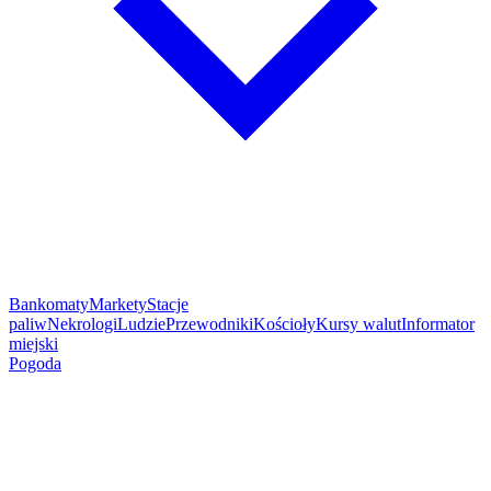
Bankomaty
Markety
Stacje
paliw
Nekrologi
Ludzie
Przewodniki
Kościoły
Kursy walut
Informator
miejski
Pogoda