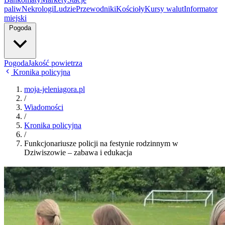
paliw
Nekrologi
Ludzie
Przewodniki
Kościoły
Kursy walut
Informator
miejski
Pogoda
Pogoda
Jakość powietrza
Kronika policyjna
moja-jeleniagora.pl
/
Wiadomości
/
Kronika policyjna
/
Funkcjonariusze policji na festynie rodzinnym w
Dziwiszowie – zabawa i edukacja