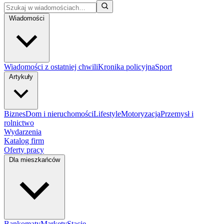
Wiadomości
Wiadomości z ostatniej chwili
Kronika policyjna
Sport
Artykuły
Biznes
Dom i nieruchomości
Lifestyle
Motoryzacja
Przemysł i
rolnictwo
Wydarzenia
Katalog firm
Oferty pracy
Dla mieszkańców
Bankomaty
Markety
Stacje