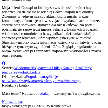
Moja-JeleniaGora.pl to lokalny serwis dla osób, które chcą
wiedzieć, co dzieje się w Jeleniej Górze i najbliższej okolicy.
Zbieramy w jednym miejscu aktualności z miasta, ważne
komunikaty, informacje o inwestycjach, wydarzeniach, kulturze,
sporcie oraz sprawach istotnych dla mieszkańców. Na portalu
pojawiają się zapowiedzi imprez, relacje z lokalnych wydarzeń,
wiadomości o utrudnieniach, wypadkach, działaniach służb i
codziennych tematach, które wpływają na życie w mieście.
Stawiamy na praktyczne informacje, dzięki którym łatwiej być na
bieżąco z tym, czym żyje Jelenia Góra. Zaglądaj regularnie na
Moja-JeleniaGora.pl i sprawdzaj najnowsze wiadomości z miasta
oraz regionu.
Serwisy
Wiadomości
Wydarzenia i bilety
Katalog firm
Oferty
pracy
Przewodniki
Ludzie
Dla mieszkańca
Pogoda i smog
Stacje
paliw
Bankomaty
Markety
Kościoły i msze
Nekrologi
Redakcja i kontakt
Masz temat? Napisz do
redakcji
- czekamy na Twoje zgłoszenia.
Napisz do nas
moja-jeleniagora.pl © 2026 · Wszelkie prawa