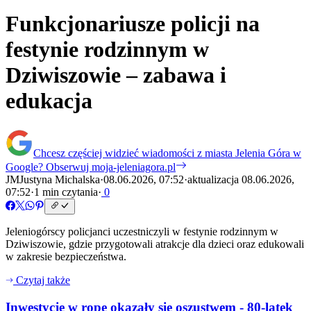
Funkcjonariusze policji na
festynie rodzinnym w
Dziwiszowie – zabawa i
edukacja
Chcesz częściej widzieć wiadomości z miasta Jelenia Góra w
Google?
Obserwuj moja-jeleniagora.pl
JM
Justyna Michalska
·
08.06.2026, 07:52
·
aktualizacja 08.06.2026,
07:52
·
1 min czytania
·
0
Jeleniogórscy policjanci uczestniczyli w festynie rodzinnym w
Dziwiszowie, gdzie przygotowali atrakcje dla dzieci oraz edukowali
w zakresie bezpieczeństwa.
Czytaj także
Inwestycje w ropę okazały się oszustwem - 80-latek