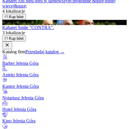
Kabaret Ani Mru-Mru w najnowszym programie &quot;Mniej
więcej&quot;
4 lokalizacje
Kup bilet
06
GRU
Kabaret Smile "CONTRA".
3 lokalizacje
Kup bilet
Katalog firm
Przeglądaj katalog →
Barber Jelenia Góra
Apteki Jelenia Góra
Kantor Jelenia Góra
Notariusz Jelenia Góra
Hotel Jelenia Góra
Kino Jelenia Góra