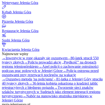
Weterynarz Jelenia Góra
Kebab Jelenia Góra
Pizzeria Jelenia Góra
Restauracje Jelenia Góra
Sushi Jelenia Góra
Kwiaciarnia Jelenia Góra
Najnowsze wpisy
→
Inwestycje w ropę okazały się oszustwem - 80-latek stracił 550
tysięcy złotych
→
Policja prowadzi akcję „Prędkość” na drogach
regionu jeleniogórskiego
→
Apel policji o zachowanie ostrożności
podczas prac polowych w Jeleniej Górze
→
Policja ostrzega przed
oszustwami przy rezerwacji noclegów na wakacje
→
Oszustwo metodą 'na policjanta' - 81-latka z Jeleniej Góry straciła
40 tysięcy złotych
→
36-letnia kobieta oskarżona o kradzież tablic
rejestracyjnych z błędnego pojazdu
→
Tworzenie sieci znaków
szlaków turystycznych w Sudetach jako element integracji regionu
turystycznego
→
Nabór na stanowisko strażnika miejskiego w
Jeleniej Górze
moja-jeleniagora.pl