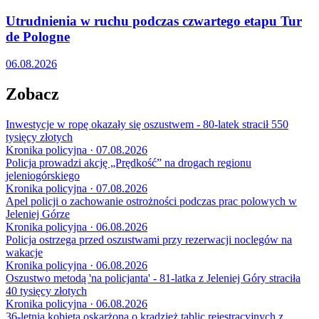
Utrudnienia w ruchu podczas czwartego etapu Tur
de Pologne
06.08.2026
Zobacz
Inwestycje w ropę okazały się oszustwem - 80-latek stracił 550
tysięcy złotych
Kronika policyjna · 07.08.2026
Policja prowadzi akcję „Prędkość” na drogach regionu
jeleniogórskiego
Kronika policyjna · 07.08.2026
Apel policji o zachowanie ostrożności podczas prac polowych w
Jeleniej Górze
Kronika policyjna · 06.08.2026
Policja ostrzega przed oszustwami przy rezerwacji noclegów na
wakacje
Kronika policyjna · 06.08.2026
Oszustwo metodą 'na policjanta' - 81-latka z Jeleniej Góry straciła
40 tysięcy złotych
Kronika policyjna · 06.08.2026
36-letnia kobieta oskarżona o kradzież tablic rejestracyjnych z