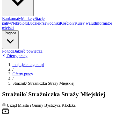
Bankomaty
Markety
Stacje
paliw
Nekrologi
Ludzie
Przewodniki
Kościoły
Kursy walut
Informator
miejski
Pogoda
Pogoda
Jakość powietrza
Oferty pracy
moja-jeleniagora.pl
/
Oferty pracy
/
Strażnik/ Strażniczka Straży Miejskiej
Strażnik/ Strażniczka Straży Miejskiej
Urząd Miasta i Gminy Bystrzyca Kłodzka