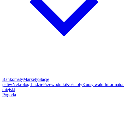
Bankomaty
Markety
Stacje
paliw
Nekrologi
Ludzie
Przewodniki
Kościoły
Kursy walut
Informator
miejski
Pogoda