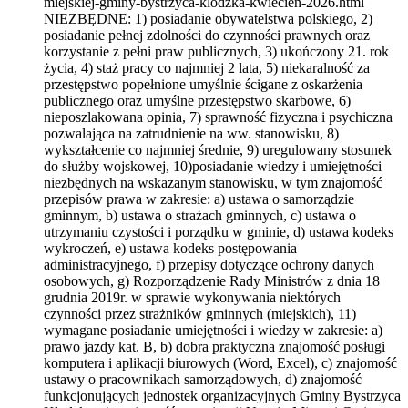
miejskiej-gminy-bystrzyca-klodzka-kwiecien-2026.html
NIEZBĘDNE: 1) posiadanie obywatelstwa polskiego, 2)
posiadanie pełnej zdolności do czynności prawnych oraz
korzystanie z pełni praw publicznych, 3) ukończony 21. rok
życia, 4) staż pracy co najmniej 2 lata, 5) niekaralność za
przestępstwo popełnione umyślnie ścigane z oskarżenia
publicznego oraz umyślne przestępstwo skarbowe, 6)
nieposzlakowana opinia, 7) sprawność fizyczna i psychiczna
pozwalająca na zatrudnienie na ww. stanowisku, 8)
wykształcenie co najmniej średnie, 9) uregulowany stosunek
do służby wojskowej, 10)posiadanie wiedzy i umiejętności
niezbędnych na wskazanym stanowisku, w tym znajomość
przepisów prawa w zakresie: a) ustawa o samorządzie
gminnym, b) ustawa o strażach gminnych, c) ustawa o
utrzymaniu czystości i porządku w gminie, d) ustawa kodeks
wykroczeń, e) ustawa kodeks postępowania
administracyjnego, f) przepisy dotyczące ochrony danych
osobowych, g) Rozporządzenie Rady Ministrów z dnia 18
grudnia 2019r. w sprawie wykonywania niektórych
czynności przez strażników gminnych (miejskich), 11)
wymagane posiadanie umiejętności i wiedzy w zakresie: a)
prawo jazdy kat. B, b) dobra praktyczna znajomość posługi
komputera i aplikacji biurowych (Word, Excel), c) znajomość
ustawy o pracownikach samorządowych, d) znajomość
funkcjonujących jednostek organizacyjnych Gminy Bystrzyca