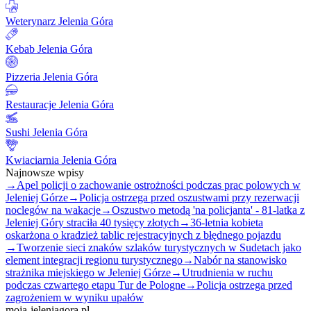
Weterynarz Jelenia Góra
Kebab Jelenia Góra
Pizzeria Jelenia Góra
Restauracje Jelenia Góra
Sushi Jelenia Góra
Kwiaciarnia Jelenia Góra
Najnowsze wpisy
→
Apel policji o zachowanie ostrożności podczas prac polowych w
Jeleniej Górze
→
Policja ostrzega przed oszustwami przy rezerwacji
noclegów na wakacje
→
Oszustwo metodą 'na policjanta' - 81-latka z
Jeleniej Góry straciła 40 tysięcy złotych
→
36-letnia kobieta
oskarżona o kradzież tablic rejestracyjnych z błędnego pojazdu
→
Tworzenie sieci znaków szlaków turystycznych w Sudetach jako
element integracji regionu turystycznego
→
Nabór na stanowisko
strażnika miejskiego w Jeleniej Górze
→
Utrudnienia w ruchu
podczas czwartego etapu Tur de Pologne
→
Policja ostrzega przed
zagrożeniem w wyniku upałów
moja-jeleniagora.pl