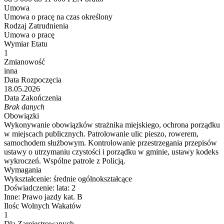
Umowa
Umowa o pracę na czas określony
Rodzaj Zatrudnienia
Umowa o pracę
Wymiar Etatu
1
Zmianowość
inna
Data Rozpoczęcia
18.05.2026
Data Zakończenia
Brak danych
Obowiązki
Wykonywanie obowiązków strażnika miejskiego, ochrona porządku
w miejscach publicznych. Patrolowanie ulic pieszo, rowerem,
samochodem służbowym. Kontrolowanie przestrzegania przepisów
ustawy o utrzymaniu czystości i porządku w gminie, ustawy kodeks
wykroczeń. Wspólne patrole z Policją.
Wymagania
Wykształcenie:
średnie ogólnokształcące
Doświadczenie:
lata: 2
Inne:
Prawo jazdy kat. B
Ilośc Wolnych Wakatów
1
Dla Zarejestrowanych