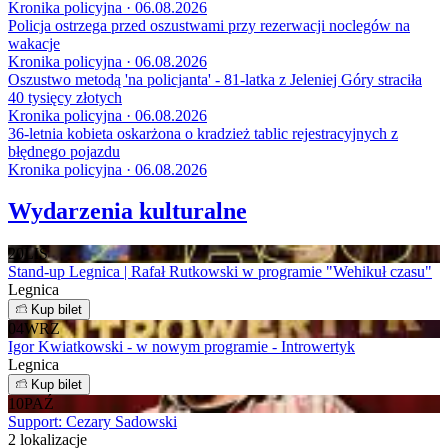
Kronika policyjna · 06.08.2026
Policja ostrzega przed oszustwami przy rezerwacji noclegów na
wakacje
Kronika policyjna · 06.08.2026
Oszustwo metodą 'na policjanta' - 81-latka z Jeleniej Góry straciła
40 tysięcy złotych
Kronika policyjna · 06.08.2026
36-letnia kobieta oskarżona o kradzież tablic rejestracyjnych z
błędnego pojazdu
Kronika policyjna · 06.08.2026
Wydarzenia kulturalne
20
LIS
Stand-up Legnica | Rafał Rutkowski w programie "Wehikuł czasu"
Legnica
Kup bilet
04
WRZ
Igor Kwiatkowski - w nowym programie - Introwertyk
Legnica
Kup bilet
10
PAŹ
Support: Cezary Sadowski
2 lokalizacje