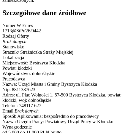
zamieszczonych.
Szczegółowe dane źródłowe
Numer W Eures
1713@StPr/26/0442
Rodzaj Oferty
Brak danych
Stanowisko
Strażnik/ Strażniczka Straży Miejskiej
Lokalizacja
Miejscowość:
Bystrzyca Kłodzka
Powiat:
kłodzki
Województwo:
dolnośląskie
Pracodawca
Nazwa:
Urząd Miasta i Gminy Bystrzyca Kłodzka
Nip:
8811387623
Adres:
ul. Plac Wolności 1, 57-500 Bystrzyca Kłodzka, powiat:
kłodzki, woj: dolnośląskie
Telefon:
748117 627
Email:
Brak danych
Sposób Aplikowania:
bezpośrednio do pracodawcy
Nazwa Urzędu Pracy:
Powiatowy Urząd Pracy w Kłodzku
Wynagrodzenie
od 5 000 do 11 000 PLN brutto