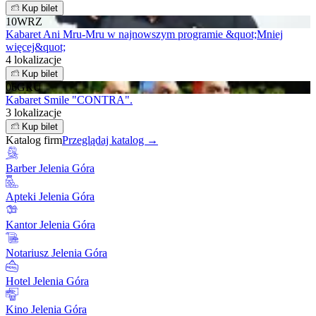
Kup bilet
10
WRZ
Kabaret Ani Mru-Mru w najnowszym programie &quot;Mniej
więcej&quot;
4 lokalizacje
Kup bilet
06
GRU
Kabaret Smile "CONTRA".
3 lokalizacje
Kup bilet
Katalog firm
Przeglądaj katalog →
Barber Jelenia Góra
Apteki Jelenia Góra
Kantor Jelenia Góra
Notariusz Jelenia Góra
Hotel Jelenia Góra
Kino Jelenia Góra