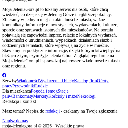
Moja-JeleniaGora.pl to lokalny serwis dla osób, które chcą
wiedzieć, co dzieje się w Jeleniej Górze i najbliższej okolicy.
Zbieramy w jednym miejscu aktualności z miasta, ważne
komunikaty, informacje o inwestycjach, wydarzeniach, kulturze,
sporcie oraz sprawach istotnych dla mieszkańców. Na portalu
pojawiają się zapowiedzi imprez, relacje z lokalnych wydarzeń,
wiadomości o utrudnieniach, wypadkach, działaniach służb i
codziennych tematach, które wpływają na życie w mieście.
Stawiamy na praktyczne informacje, dzięki którym łatwiej być na
bieżąco z tym, czym żyje Jelenia Góra. Zaglądaj regularnie na
Moja-JeleniaGora.pl i sprawdzaj najnowsze wiadomości z miasta
oraz regionu.
Serwisy
Wiadomości
Wydarzenia i bilety
Katalog firm
Oferty
pracy
Przewodniki
Ludzie
Dla mieszkańca
Pogoda i smog
Stacje
paliw
Bankomaty
Markety
Kościoły i msze
Nekrologi
Redakcja i kontakt
Masz temat? Napisz do
redakcji
- czekamy na Twoje zgłoszenia.
Napisz do nas
moja-jeleniagora.pl © 2026 · Wszelkie prawa