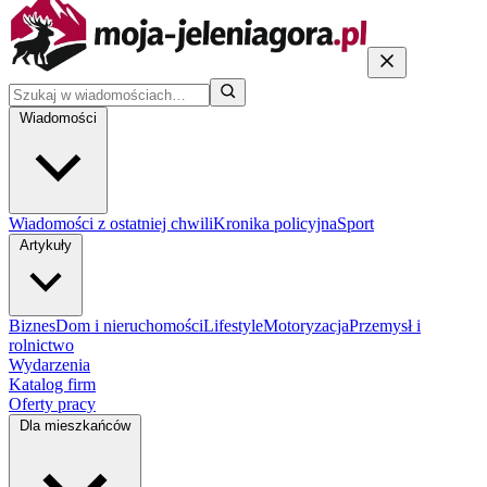
Wiadomości
Wiadomości z ostatniej chwili
Kronika policyjna
Sport
Artykuły
Biznes
Dom i nieruchomości
Lifestyle
Motoryzacja
Przemysł i
rolnictwo
Wydarzenia
Katalog firm
Oferty pracy
Dla mieszkańców