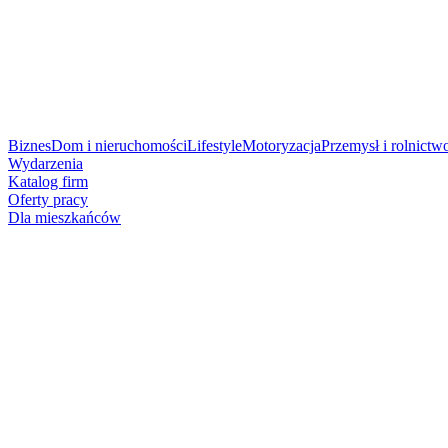
Biznes
Dom i nieruchomości
Lifestyle
Motoryzacja
Przemysł i rolnictw
Wydarzenia
Katalog firm
Oferty pracy
Dla mieszkańców