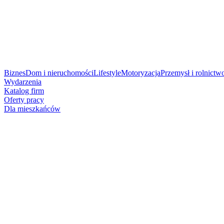
Biznes
Dom i nieruchomości
Lifestyle
Motoryzacja
Przemysł i rolnictw
Wydarzenia
Katalog firm
Oferty pracy
Dla mieszkańców