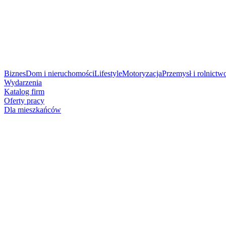
Biznes
Dom i nieruchomości
Lifestyle
Motoryzacja
Przemysł i rolnictw
Wydarzenia
Katalog firm
Oferty pracy
Dla mieszkańców