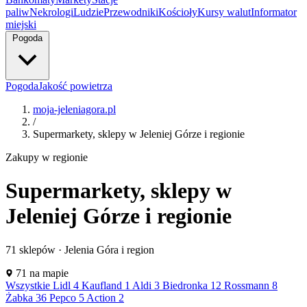
paliw
Nekrologi
Ludzie
Przewodniki
Kościoły
Kursy walut
Informator
miejski
Pogoda
Pogoda
Jakość powietrza
ŻAB
moja-jeleniagora.pl
/
BIE
Supermarkety, sklepy w Jeleniej Górze i regionie
Zakupy w regionie
Supermarkety, sklepy w
Jeleniej Górze i regionie
71 sklepów · Jelenia Góra i region
Leaflet
|
©
OpenStreetMap
71 na mapie
+
Wszystkie
Lidl
4
Kaufland
1
Aldi
3
Biedronka
12
Rossmann
8
Żabka
36
Pepco
5
Action
2
−