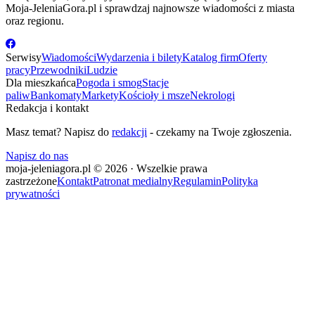
Moja-JeleniaGora.pl i sprawdzaj najnowsze wiadomości z miasta
oraz regionu.
Serwisy
Wiadomości
Wydarzenia i bilety
Katalog firm
Oferty
pracy
Przewodniki
Ludzie
Dla mieszkańca
Pogoda i smog
Stacje
paliw
Bankomaty
Markety
Kościoły i msze
Nekrologi
Redakcja i kontakt
Masz temat? Napisz do
redakcji
- czekamy na Twoje zgłoszenia.
Napisz do nas
moja-jeleniagora.pl © 2026 · Wszelkie prawa
zastrzeżone
Kontakt
Patronat medialny
Regulamin
Polityka
prywatności