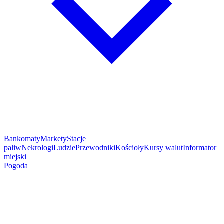
Bankomaty
Markety
Stacje
paliw
Nekrologi
Ludzie
Przewodniki
Kościoły
Kursy walut
Informator
miejski
Pogoda