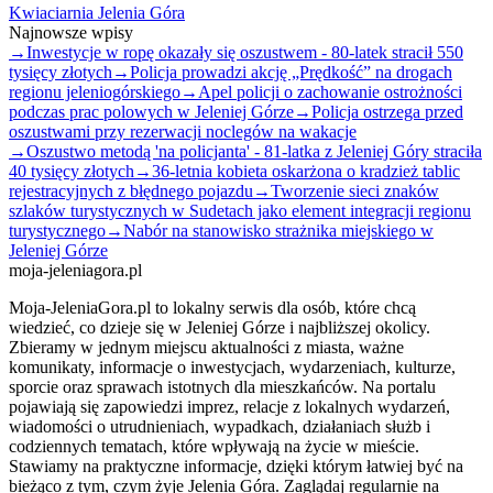
Kwiaciarnia Jelenia Góra
Najnowsze wpisy
→
Inwestycje w ropę okazały się oszustwem - 80-latek stracił 550
tysięcy złotych
→
Policja prowadzi akcję „Prędkość” na drogach
regionu jeleniogórskiego
→
Apel policji o zachowanie ostrożności
podczas prac polowych w Jeleniej Górze
→
Policja ostrzega przed
oszustwami przy rezerwacji noclegów na wakacje
→
Oszustwo metodą 'na policjanta' - 81-latka z Jeleniej Góry straciła
40 tysięcy złotych
→
36-letnia kobieta oskarżona o kradzież tablic
rejestracyjnych z błędnego pojazdu
→
Tworzenie sieci znaków
szlaków turystycznych w Sudetach jako element integracji regionu
turystycznego
→
Nabór na stanowisko strażnika miejskiego w
Jeleniej Górze
moja-jeleniagora.pl
Moja-JeleniaGora.pl to lokalny serwis dla osób, które chcą
wiedzieć, co dzieje się w Jeleniej Górze i najbliższej okolicy.
Zbieramy w jednym miejscu aktualności z miasta, ważne
komunikaty, informacje o inwestycjach, wydarzeniach, kulturze,
sporcie oraz sprawach istotnych dla mieszkańców. Na portalu
pojawiają się zapowiedzi imprez, relacje z lokalnych wydarzeń,
wiadomości o utrudnieniach, wypadkach, działaniach służb i
codziennych tematach, które wpływają na życie w mieście.
Stawiamy na praktyczne informacje, dzięki którym łatwiej być na
bieżąco z tym, czym żyje Jelenia Góra. Zaglądaj regularnie na