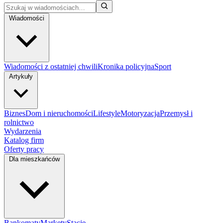
PEP
ŻAB
Wiadomości
BIE
ALD
ROS
ŻAB
ŻAB
ŻAB
PEP
Wiadomości z ostatniej chwili
Kronika policyjna
Sport
ŻAB
ŻAB
Artykuły
ŻAB
ŻAB
ŻAB
Biznes
Dom i nieruchomości
Lifestyle
Motoryzacja
Przemysł i
BIE
rolnictwo
ŻAB
Wydarzenia
Katalog firm
Oferty pracy
Dla mieszkańców
BIE
ŻAB
Bankomaty
Markety
Stacje