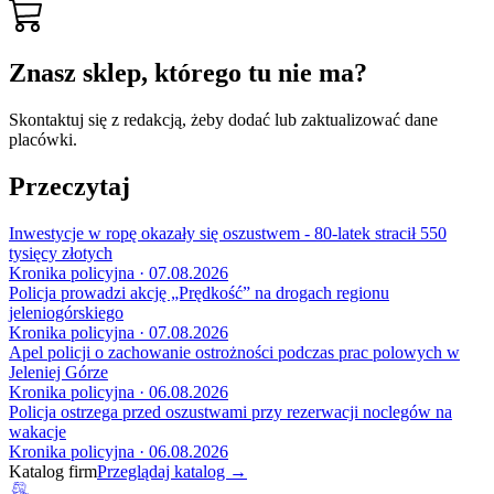
Znasz sklep, którego tu nie ma?
Skontaktuj się z redakcją, żeby dodać lub zaktualizować dane
placówki.
Przeczytaj
Inwestycje w ropę okazały się oszustwem - 80-latek stracił 550
tysięcy złotych
Kronika policyjna · 07.08.2026
Policja prowadzi akcję „Prędkość” na drogach regionu
jeleniogórskiego
Kronika policyjna · 07.08.2026
Apel policji o zachowanie ostrożności podczas prac polowych w
Jeleniej Górze
Kronika policyjna · 06.08.2026
Policja ostrzega przed oszustwami przy rezerwacji noclegów na
wakacje
Kronika policyjna · 06.08.2026
Katalog firm
Przeglądaj katalog →