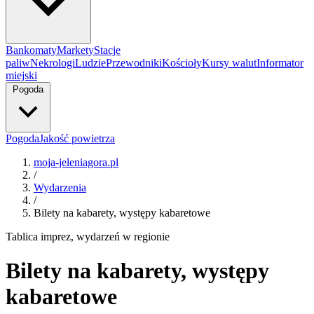
Bankomaty
Markety
Stacje
paliw
Nekrologi
Ludzie
Przewodniki
Kościoły
Kursy walut
Informator
miejski
Pogoda
Pogoda
Jakość powietrza
moja-jeleniagora.pl
/
Wydarzenia
/
Bilety na kabarety, występy kabaretowe
Tablica imprez, wydarzeń w regionie
Bilety na kabarety, występy
kabaretowe