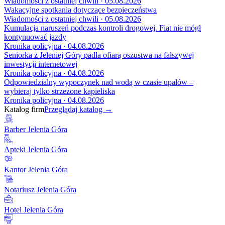
Wiadomości z ostatniej chwili · 05.08.2026
Wakacyjne spotkania dotyczące bezpieczeństwa
Wiadomości z ostatniej chwili · 05.08.2026
Kumulacja naruszeń podczas kontroli drogowej. Fiat nie mógł
kontynuować jazdy
Kronika policyjna · 04.08.2026
Seniorka z Jeleniej Góry padła ofiarą oszustwa na fałszywej
inwestycji internetowej
Kronika policyjna · 04.08.2026
Odpowiedzialny wypoczynek nad wodą w czasie upałów –
wybieraj tylko strzeżone kąpieliska
Kronika policyjna · 04.08.2026
Katalog firm
Przeglądaj katalog →
Barber Jelenia Góra
Apteki Jelenia Góra
Kantor Jelenia Góra
Notariusz Jelenia Góra
Hotel Jelenia Góra