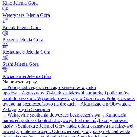
Kino Jelenia Góra
Weterynarz Jelenia Góra
Kebab Jelenia Góra
Pizzeria Jelenia Góra
Restauracje Jelenia Góra
Sushi Jelenia Góra
Kwiaciarnia Jelenia Góra
Najnowsze wpisy
→
Policja ostrzega przed zagrożeniem w wyniku
upałów
→
Agresywny 37-latek zaatakował partnerkę i policjantów,
trafił do aresztu
→
Wypadek rowerzysty w Sosnówce. Policja zwraca
uwagę na bezpieczeństwo na drogach
→
Aktualizacja mObywatela:
Zaloguj się do 5 sierpnia
→
Wakacyjne spotkania dotyczące bezpieczeństwa
→
Kumulacja
naruszeń podczas kontroli drogowej. Fiat nie mógł kontynuować
jazdy
→
Seniorka z Jeleniej Góry padła ofiarą oszustwa na fałszywej
inwestycji internetowej
→
Odpowiedzialny wypoczynek nad wodą
w czasie upałów – wybieraj tylko strzeżone kąpieliska