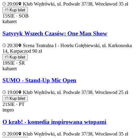
20:00
Klub Wędrówki, ul. Podwale 37/38, Wrocław
od 35 zł
Kup bilet
15
SIE · SOB
kabaret
Satyryk Wszech Czasów: One Man Show
20:30
Scena Teatralna I - Hotelu Gołębiewski, ul. Karkonoska
14, Karpacz
od 90 zł
Kup bilet
19
SIE · ŚR
kabaret
SUMO - Stand-Up Mic Open
19:00
Klub Wędrówki, ul. Podwale 37/38, Wrocław
od 25 zł
Kup bilet
21
SIE · PT
impro
O krab! - komedia inspirowana wtopami
20:00
Klub Wędrówki, ul. Podwale 37/38, Wrocław
od 35 zł