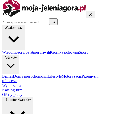
Wiadomości
Wiadomości z ostatniej chwili
Kronika policyjna
Sport
Artykuły
Biznes
Dom i nieruchomości
Lifestyle
Motoryzacja
Przemysł i
rolnictwo
Wydarzenia
Katalog firm
Oferty pracy
Dla mieszkańców