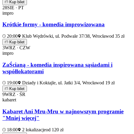
Kup bilet
28
SIE · PT
impro
Krótkie formy - komedia improwizowana
20:00
Klub Wędrówki, ul. Podwale 37/38, Wrocław
od 35 zł
Kup bilet
3
WRZ · CZW
impro
ZaŚcianą - komedia inspirowana sąsiadami i
współlokatorami
19:00
Dziady i Koktajle, ul. Jatki 3/4, Wrocław
od 19 zł
Kup bilet
9
WRZ · ŚR
kabaret
Kabaret Ani Mru-Mru w najnowszym programie
"Mniej więcej"
18:00
2 lokalizacje
od 120 zł