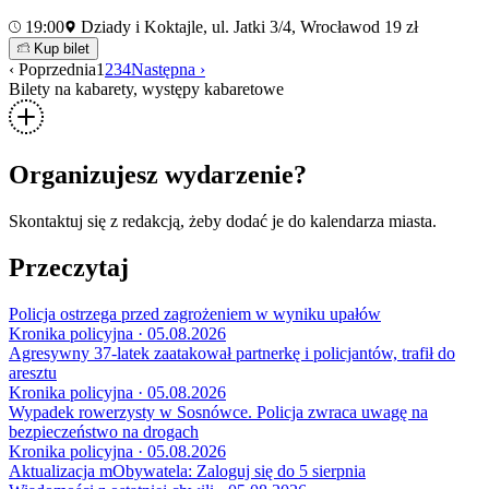
19:00
Dziady i Koktajle, ul. Jatki 3/4, Wrocław
od 19 zł
Kup bilet
‹ Poprzednia
1
2
3
4
Następna ›
Bilety na kabarety, występy kabaretowe
Organizujesz wydarzenie?
Skontaktuj się z redakcją, żeby dodać je do kalendarza miasta.
Przeczytaj
Policja ostrzega przed zagrożeniem w wyniku upałów
Kronika policyjna · 05.08.2026
Agresywny 37-latek zaatakował partnerkę i policjantów, trafił do
aresztu
Kronika policyjna · 05.08.2026
Wypadek rowerzysty w Sosnówce. Policja zwraca uwagę na
bezpieczeństwo na drogach
Kronika policyjna · 05.08.2026
Aktualizacja mObywatela: Zaloguj się do 5 sierpnia