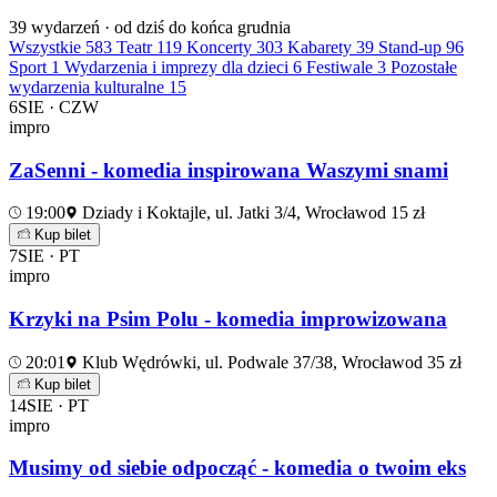
39
wydarzeń · od dziś do końca grudnia
Wszystkie
583
Teatr
119
Koncerty
303
Kabarety
39
Stand-up
96
Sport
1
Wydarzenia i imprezy dla dzieci
6
Festiwale
3
Pozostałe
wydarzenia kulturalne
15
6
SIE · CZW
impro
ZaSenni - komedia inspirowana Waszymi snami
19:00
Dziady i Koktajle, ul. Jatki 3/4, Wrocław
od 15 zł
Kup bilet
7
SIE · PT
impro
Krzyki na Psim Polu - komedia improwizowana
20:01
Klub Wędrówki, ul. Podwale 37/38, Wrocław
od 35 zł
Kup bilet
14
SIE · PT
impro
Musimy od siebie odpocząć - komedia o twoim eks