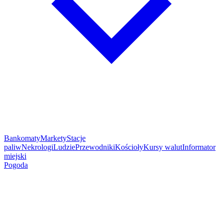
Bankomaty
Markety
Stacje
paliw
Nekrologi
Ludzie
Przewodniki
Kościoły
Kursy walut
Informator
miejski
Pogoda