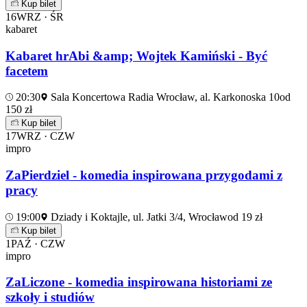
Kup bilet
16
WRZ · ŚR
kabaret
Kabaret hrAbi &amp; Wojtek Kamiński - Być
facetem
20:30
Sala Koncertowa Radia Wrocław, al. Karkonoska 10
od
150 zł
Kup bilet
17
WRZ · CZW
impro
ZaPierdziel - komedia inspirowana przygodami z
pracy
19:00
Dziady i Koktajle, ul. Jatki 3/4, Wrocław
od 19 zł
Kup bilet
1
PAŹ · CZW
impro
ZaLiczone - komedia inspirowana historiami ze
szkoły i studiów