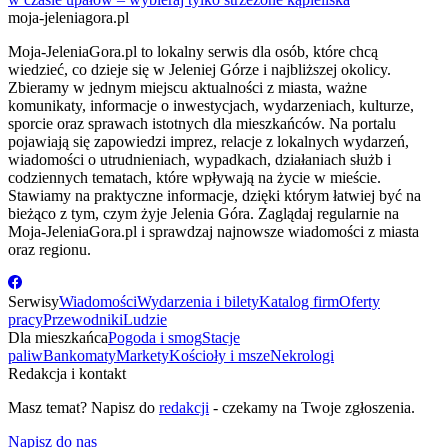
moja-jeleniagora.pl
Moja-JeleniaGora.pl to lokalny serwis dla osób, które chcą
wiedzieć, co dzieje się w Jeleniej Górze i najbliższej okolicy.
Zbieramy w jednym miejscu aktualności z miasta, ważne
komunikaty, informacje o inwestycjach, wydarzeniach, kulturze,
sporcie oraz sprawach istotnych dla mieszkańców. Na portalu
pojawiają się zapowiedzi imprez, relacje z lokalnych wydarzeń,
wiadomości o utrudnieniach, wypadkach, działaniach służb i
codziennych tematach, które wpływają na życie w mieście.
Stawiamy na praktyczne informacje, dzięki którym łatwiej być na
bieżąco z tym, czym żyje Jelenia Góra. Zaglądaj regularnie na
Moja-JeleniaGora.pl i sprawdzaj najnowsze wiadomości z miasta
oraz regionu.
Serwisy
Wiadomości
Wydarzenia i bilety
Katalog firm
Oferty
pracy
Przewodniki
Ludzie
Dla mieszkańca
Pogoda i smog
Stacje
paliw
Bankomaty
Markety
Kościoły i msze
Nekrologi
Redakcja i kontakt
Masz temat? Napisz do
redakcji
- czekamy na Twoje zgłoszenia.
Napisz do nas