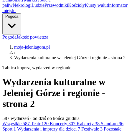
paliw
Nekrologi
Ludzie
Przewodniki
Kościoły
Kursy walut
Informator
miejski
Pogoda
Pogoda
Jakość powietrza
moja-jeleniagora.pl
/
Wydarzenia kulturalne w Jeleniej Górze i regionie - strona 2
Tablica imprez, wydarzeń w regionie
Wydarzenia kulturalne w
Jeleniej Górze i regionie -
strona 2
587
wydarzeń · od dziś do końca grudnia
Wszystkie
587
Teatr
120
Koncerty
307
Kabarety
38
Stand-up
96
Sport
1
Wydarzenia i imprezy dla dzieci
7
Festiwale
3
Pozostałe