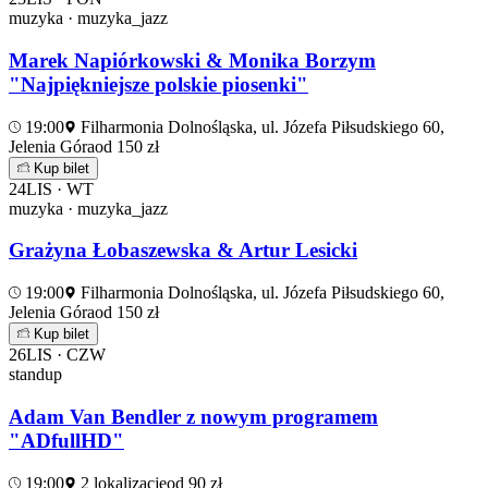
muzyka · muzyka_jazz
Marek Napiórkowski & Monika Borzym
"Najpiękniejsze polskie piosenki"
19:00
Filharmonia Dolnośląska, ul. Józefa Piłsudskiego 60,
Jelenia Góra
od 150 zł
Kup bilet
24
LIS · WT
muzyka · muzyka_jazz
Grażyna Łobaszewska & Artur Lesicki
19:00
Filharmonia Dolnośląska, ul. Józefa Piłsudskiego 60,
Jelenia Góra
od 150 zł
Kup bilet
26
LIS · CZW
standup
Adam Van Bendler z nowym programem
"ADfullHD"
19:00
2 lokalizacje
od 90 zł