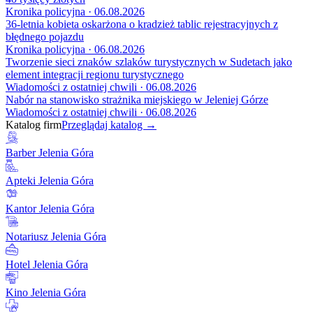
Kronika policyjna · 06.08.2026
36-letnia kobieta oskarżona o kradzież tablic rejestracyjnych z
błędnego pojazdu
Kronika policyjna · 06.08.2026
Tworzenie sieci znaków szlaków turystycznych w Sudetach jako
element integracji regionu turystycznego
Wiadomości z ostatniej chwili · 06.08.2026
Nabór na stanowisko strażnika miejskiego w Jeleniej Górze
Wiadomości z ostatniej chwili · 06.08.2026
Katalog firm
Przeglądaj katalog →
Barber Jelenia Góra
Apteki Jelenia Góra
Kantor Jelenia Góra
Notariusz Jelenia Góra
Hotel Jelenia Góra
Kino Jelenia Góra