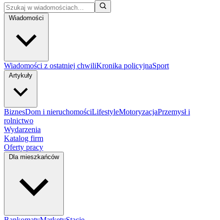
Wiadomości
Wiadomości z ostatniej chwili
Kronika policyjna
Sport
Artykuły
Biznes
Dom i nieruchomości
Lifestyle
Motoryzacja
Przemysł i
rolnictwo
Wydarzenia
Katalog firm
Oferty pracy
Dla mieszkańców
Bankomaty
Markety
Stacje