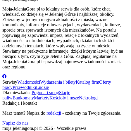
Moja-JeleniaGora.pl to lokalny serwis dla osób, które chcą
wiedzieć, co dzieje się w Jeleniej Górze i najbliższej okolicy.
Zbieramy w jednym miejscu aktualności z miasta, ważne
komunikaty, informacje o inwestycjach, wydarzeniach, kulturze,
sporcie oraz sprawach istotnych dla mieszkańców. Na portalu
pojawiają się zapowiedzi imprez, relacje z lokalnych wydarzeń,
wiadomości o utrudnieniach, wypadkach, działaniach służb i
codziennych tematach, które wpływają na życie w mieście.
Stawiamy na praktyczne informacje, dzięki którym łatwiej być na
bieżąco z tym, czym żyje Jelenia Góra. Zaglądaj regularnie na
Moja-JeleniaGora.pl i sprawdzaj najnowsze wiadomości z miasta
oraz regionu.
Serwisy
Wiadomości
Wydarzenia i bilety
Katalog firm
Oferty
pracy
Przewodniki
Ludzie
Dla mieszkańca
Pogoda i smog
Stacje
paliw
Bankomaty
Markety
Kościoły i msze
Nekrologi
Redakcja i kontakt
Masz temat? Napisz do
redakcji
- czekamy na Twoje zgłoszenia.
Napisz do nas
moja-jeleniagora.pl © 2026 · Wszelkie prawa