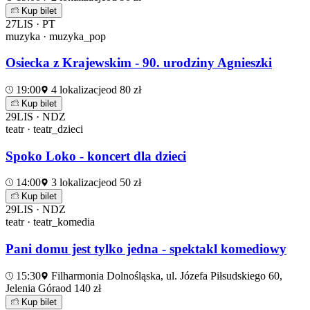
Kup bilet
27
LIS · PT
muzyka · muzyka_pop
Osiecka z Krajewskim - 90. urodziny Agnieszki
19:00
4 lokalizacje
od 80 zł
Kup bilet
29
LIS · NDZ
teatr · teatr_dzieci
Spoko Loko - koncert dla dzieci
14:00
3 lokalizacje
od 50 zł
Kup bilet
29
LIS · NDZ
teatr · teatr_komedia
Pani domu jest tylko jedna - spektakl komediowy
15:30
Filharmonia Dolnośląska, ul. Józefa Piłsudskiego 60,
Jelenia Góra
od 140 zł
Kup bilet