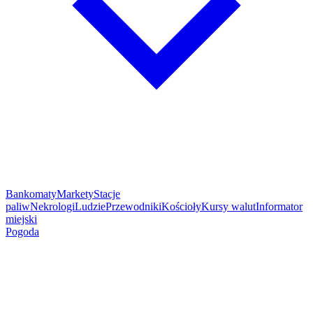
Bankomaty
Markety
Stacje
paliw
Nekrologi
Ludzie
Przewodniki
Kościoły
Kursy walut
Informator
miejski
Pogoda