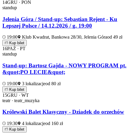
14
GRU · PON
standup
Jelenia Góra / Stand-up: Sebastian Rejent - Ku
Lepszej Polsce / 14.12.2026 / g. 19:00
19:00
Klub Kwadrat, Bankowa 28/30, Jelenia Góra
od 49 zł
Kup bilet
16
PAŹ · PT
standup
Stand-up: Bartosz Gajda - NOWY PROGRAM pt.
&quot;PO LECIE&quot;
19:00
3 lokalizacje
od 80 zł
Kup bilet
15
GRU · WT
teatr · teatr_muzyka
Królewski Balet Klasyczny - Dziadek do orzechów
19:30
4 lokalizacje
od 160 zł
Kup bilet