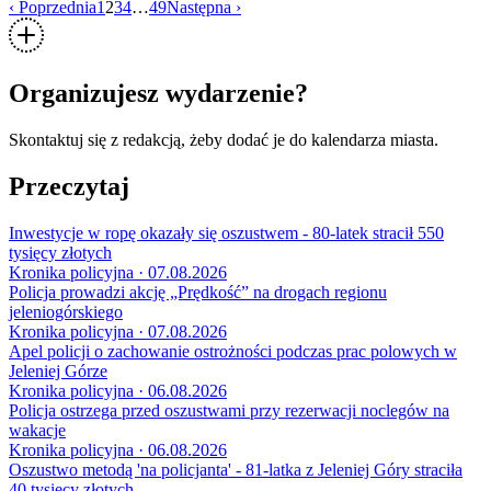
‹ Poprzednia
1
2
3
4
…
49
Następna ›
Organizujesz wydarzenie?
Skontaktuj się z redakcją, żeby dodać je do kalendarza miasta.
Przeczytaj
Inwestycje w ropę okazały się oszustwem - 80-latek stracił 550
tysięcy złotych
Kronika policyjna · 07.08.2026
Policja prowadzi akcję „Prędkość” na drogach regionu
jeleniogórskiego
Kronika policyjna · 07.08.2026
Apel policji o zachowanie ostrożności podczas prac polowych w
Jeleniej Górze
Kronika policyjna · 06.08.2026
Policja ostrzega przed oszustwami przy rezerwacji noclegów na
wakacje
Kronika policyjna · 06.08.2026
Oszustwo metodą 'na policjanta' - 81-latka z Jeleniej Góry straciła
40 tysięcy złotych