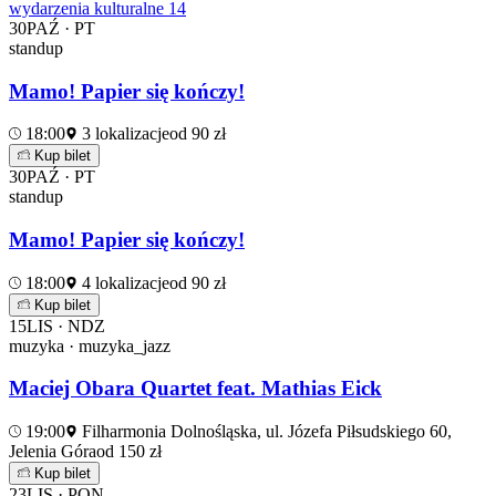
wydarzenia kulturalne
14
30
PAŹ · PT
standup
Mamo! Papier się kończy!
18:00
3 lokalizacje
od 90 zł
Kup bilet
30
PAŹ · PT
standup
Mamo! Papier się kończy!
18:00
4 lokalizacje
od 90 zł
Kup bilet
15
LIS · NDZ
muzyka · muzyka_jazz
Maciej Obara Quartet feat. Mathias Eick
19:00
Filharmonia Dolnośląska, ul. Józefa Piłsudskiego 60,
Jelenia Góra
od 150 zł
Kup bilet
23
LIS · PON