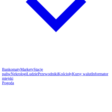
Bankomaty
Markety
Stacje
paliw
Nekrologi
Ludzie
Przewodniki
Kościoły
Kursy walut
Informator
miejski
Pogoda