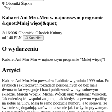
Oborniki Śląskie
17
sty
Kabaret Ani Mru-Mru w najnowszym programie
&quot;Mniej więcej&quot;
16:00
Obornicki Ośrodek Kultury
od 140 PLN
Kup bilet
O wydarzeniu
Kabaret Ani Mru-Mru w najnowszym programie "Mniej więcej"!
Artyści
Kabaret Ani Mru-Mru powstał w Lublinie w grudniu 1999 roku. Po
szybkich i skutecznych roszadach personalnych od bez mała
dwunastu lat występuje i bawi publiczność w trzyosobowym
składzie. Marcin Wójcik, Michał Wójcik oraz Waldemar Wilkołek.
Jak twierdzą ich wspólni znajomi, i tak kiedyś na pewno wpadliby
na siebie na ulicy. Mają to samo poczucie humoru, a to sprawia, że
świetnie się dogadują, zarówno na scenie jak i w życiu prywatnym.