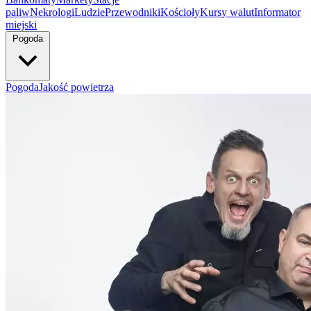
paliw
Nekrologi
Ludzie
Przewodniki
Kościoły
Kursy walut
Informator
miejski
Pogoda
Pogoda
Jakość powietrza