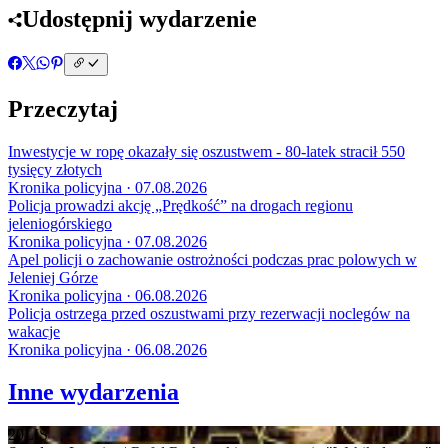
Udostępnij wydarzenie
Przeczytaj
Inwestycje w ropę okazały się oszustwem - 80-latek stracił 550
tysięcy złotych
Kronika policyjna · 07.08.2026
Policja prowadzi akcję „Prędkość” na drogach regionu
jeleniogórskiego
Kronika policyjna · 07.08.2026
Apel policji o zachowanie ostrożności podczas prac polowych w
Jeleniej Górze
Kronika policyjna · 06.08.2026
Policja ostrzega przed oszustwami przy rezerwacji noclegów na
wakacje
Kronika policyjna · 06.08.2026
Inne wydarzenia
20
LIS