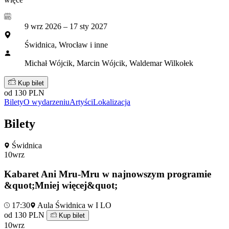
9 wrz 2026 – 17 sty 2027
Świdnica, Wrocław i inne
Michał Wójcik, Marcin Wójcik, Waldemar Wilkołek
Kup bilet
od 130 PLN
Bilety
O wydarzeniu
Artyści
Lokalizacja
Bilety
Świdnica
10
wrz
Kabaret Ani Mru-Mru w najnowszym programie
&quot;Mniej więcej&quot;
17:30
Aula Świdnica w I LO
od 130 PLN
Kup bilet
10
wrz