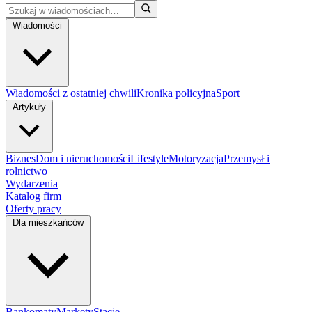
Wiadomości
Wiadomości z ostatniej chwili
Kronika policyjna
Sport
Artykuły
Biznes
Dom i nieruchomości
Lifestyle
Motoryzacja
Przemysł i
rolnictwo
Wydarzenia
Katalog firm
Oferty pracy
Dla mieszkańców
Bankomaty
Markety
Stacje