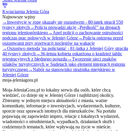
Kwiaciarnia Jelenia Góra
Najnowsze wpisy
→
Inwestycje w ropę okazały się oszustwem - 80-latek stracił 550
tysięcy złotych
→
Policja prowadzi akcję „Prędkość” na drogach
regionu jeleniogórskiego
→
Apel policji o zachowanie ostrożności
podczas prac polowych w Jeleniej Górze
→
Policja ostrzega przed
oszustwami przy rezerwacji noclegów na wakacje
→
Oszustwo metodą 'na policjanta' - 81-latka z Jeleniej Góry straciła
40 tysięcy złotych
→
36-letnia kobieta oskarżona o kradzież tablic
rejestracyjnych z błędnego pojazdu
→
Tworzenie sieci znaków
szlaków turystycznych w Sudetach jako element integracji regionu
turystycznego
→
Nabór na stanowisko strażnika miejskiego w
Jeleniej Górze
moja-jeleniagora.pl
Moja-JeleniaGora.pl to lokalny serwis dla osób, które chcą
wiedzieć, co dzieje się w Jeleniej Górze i najbliższej okolicy.
Zbieramy w jednym miejscu aktualności z miasta, ważne
komunikaty, informacje o inwestycjach, wydarzeniach, kulturze,
sporcie oraz sprawach istotnych dla mieszkańców. Na portalu
pojawiają się zapowiedzi imprez, relacje z lokalnych wydarzeń,
wiadomości o utrudnieniach, wypadkach, działaniach służb i
codziennych tematach, które wpływają na życie w mieście.