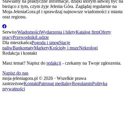
Stawiamy na praktyczne informacje, dzięki którym łatwiej być na
bieżąco z tym, czym żyje Jelenia Góra. Zaglądaj regularnie na
Moja-JeleniaGora.pl i sprawdzaj najnowsze wiadomości z miasta
oraz regionu.
Serwisy
Wiadomości
Wydarzenia i bilety
Katalog firm
Oferty
pracy
Przewodniki
Ludzie
Dla mieszkańca
Pogoda i smog
Stacje
paliw
Bankomaty
Markety
Kościoły i msze
Nekrologi
Redakcja i kontakt
Masz temat? Napisz do
redakcji
- czekamy na Twoje zgłoszenia.
Napisz do nas
moja-jeleniagora.pl © 2026 · Wszelkie prawa
zastrzeżone
Kontakt
Patronat medialny
Regulamin
Polityka
prywatności