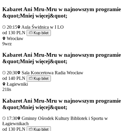
Kabaret Ani Mru-Mru w najnowszym programie
&quot;Mniej więcej&quot;
20:15
Aula Świdnica w I LO
od 130 PLN
Kup bilet
Wrocław
9
wrz
Kabaret Ani Mru-Mru w najnowszym programie
&quot;Mniej więcej&quot;
20:30
Sala Koncertowa Radia Wrocław
od 140 PLN
Kup bilet
Łagiewniki
21
lis
Kabaret Ani Mru-Mru w najnowszym programie
&quot;Mniej więcej&quot;
17:30
Gminny Ośrodek Kultury Bibliotek i Sportu w
Łagiewnikach
od 130 PLN
Kup bilet