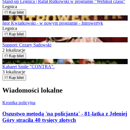
Stand-up Legnica | Rafał Rutkowski w programie "Wehikuł czasu"
Legnica
Kup bilet
04
WRZ
Igor Kwiatkowski - w nowym programie - Introwertyk
Legnica
Kup bilet
10
PAŹ
Support: Cezary Sadowski
2 lokalizacje
Kup bilet
06
GRU
Kabaret Smile "CONTRA".
3 lokalizacje
Kup bilet
Wiadomości lokalne
Kronika policyjna
Oszustwo metodą 'na policjanta' - 81-latka z Jeleniej
Góry straciła 40 tysięcy złotych