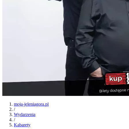
moja-jeleniagora.pl
/
Wydarzenia
/
Kabarety