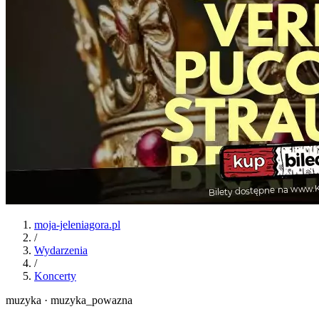
moja-jeleniagora.pl
/
Wydarzenia
/
Koncerty
muzyka · muzyka_powazna