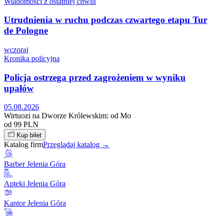
Wiadomości z ostatniej chwili
Utrudnienia w ruchu podczas czwartego etapu Tur
de Pologne
wczoraj
Kronika policyjna
Policja ostrzega przed zagrożeniem w wyniku
upałów
05.08.2026
Wirtuozi na Dworze Królewskim: od Mo
od 99 PLN
Kup bilet
Katalog firm
Przeglądaj katalog →
Barber Jelenia Góra
Apteki Jelenia Góra
Kantor Jelenia Góra