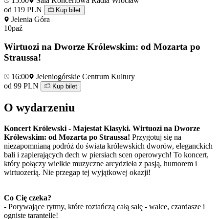
15:00
Sala Koncertowa Radia Wrocław
od 119 PLN
Kup bilet
Jelenia Góra
10
paź
Wirtuozi na Dworze Królewskim: od Mozarta po
Straussa!
16:00
Jeleniogórskie Centrum Kultury
od 99 PLN
Kup bilet
O wydarzeniu
Koncert Królewski - Majestat Klasyki.
Wirtuozi na Dworze
Królewskim: od Mozarta po Straussa!
Przygotuj się na
niezapomnianą podróż do świata królewskich dworów, eleganckich
bali i zapierających dech w piersiach scen operowych! To koncert,
który połączy wielkie muzyczne arcydzieła z pasją, humorem i
wirtuozerią. Nie przegap tej wyjątkowej okazji!
Co Cię czeka?
- Porywające rytmy, które roztańczą całą salę - walce, czardasze i
ogniste tarantelle!