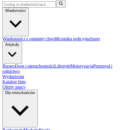
Wiadomości
Wiadomości z ostatniej chwili
Kronika policyjna
Sport
Artykuły
Biznes
Dom i nieruchomości
Lifestyle
Motoryzacja
Przemysł i
rolnictwo
Wydarzenia
Katalog firm
Oferty pracy
Dla mieszkańców
Bankomaty
Markety
Stacje