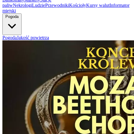
paliw
Nekrologi
Ludzie
Przewodniki
Kościoły
Kursy walut
Informator
miejski
Pogoda
Pogoda
Jakość powietrza