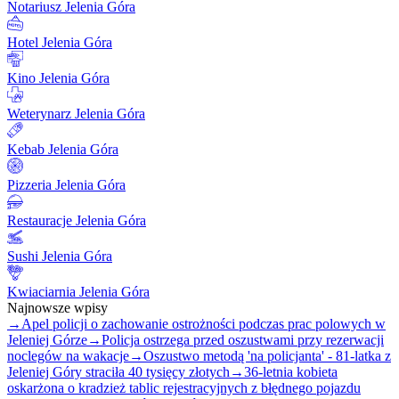
Notariusz Jelenia Góra
Hotel Jelenia Góra
Kino Jelenia Góra
Weterynarz Jelenia Góra
Kebab Jelenia Góra
Pizzeria Jelenia Góra
Restauracje Jelenia Góra
Sushi Jelenia Góra
Kwiaciarnia Jelenia Góra
Najnowsze wpisy
→
Apel policji o zachowanie ostrożności podczas prac polowych w
Jeleniej Górze
→
Policja ostrzega przed oszustwami przy rezerwacji
noclegów na wakacje
→
Oszustwo metodą 'na policjanta' - 81-latka z
Jeleniej Góry straciła 40 tysięcy złotych
→
36-letnia kobieta
oskarżona o kradzież tablic rejestracyjnych z błędnego pojazdu