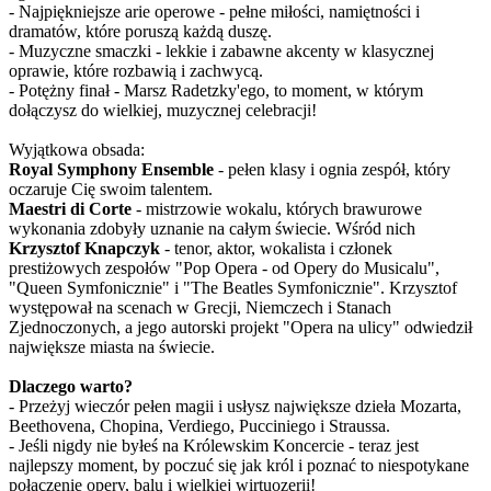
- Najpiękniejsze arie operowe - pełne miłości, namiętności i
dramatów, które poruszą każdą duszę.
- Muzyczne smaczki - lekkie i zabawne akcenty w klasycznej
oprawie, które rozbawią i zachwycą.
- Potężny finał - Marsz Radetzky'ego, to moment, w którym
dołączysz do wielkiej, muzycznej celebracji!
Wyjątkowa obsada:
Royal Symphony Ensemble
- pełen klasy i ognia zespół, który
oczaruje Cię swoim talentem.
Maestri di Corte
- mistrzowie wokalu, których brawurowe
wykonania zdobyły uznanie na całym świecie. Wśród nich
Krzysztof Knapczyk
- tenor, aktor, wokalista i członek
prestiżowych zespołów "Pop Opera - od Opery do Musicalu",
"Queen Symfonicznie" i "The Beatles Symfonicznie". Krzysztof
występował na scenach w Grecji, Niemczech i Stanach
Zjednoczonych, a jego autorski projekt "Opera na ulicy" odwiedził
największe miasta na świecie.
Dlaczego warto?
- Przeżyj wieczór pełen magii i usłysz największe dzieła Mozarta,
Beethovena, Chopina, Verdiego, Pucciniego i Straussa.
- Jeśli nigdy nie byłeś na Królewskim Koncercie - teraz jest
najlepszy moment, by poczuć się jak król i poznać to niespotykane
połączenie opery, balu i wielkiej wirtuozerii!