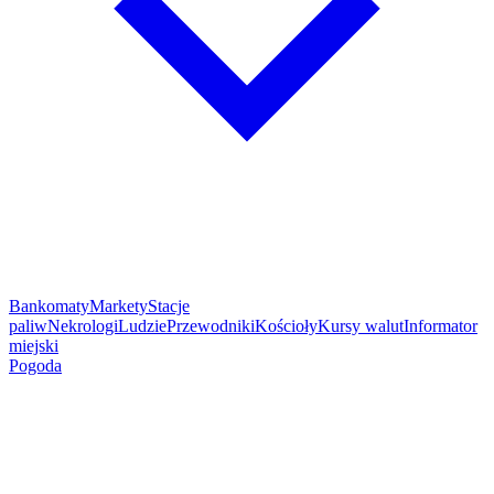
Bankomaty
Markety
Stacje
paliw
Nekrologi
Ludzie
Przewodniki
Kościoły
Kursy walut
Informator
miejski
Pogoda