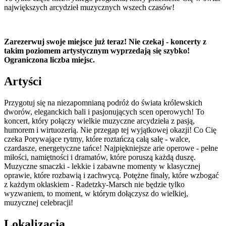
największych arcydzieł muzycznych wszech czasów!
Zarezerwuj swoje miejsce już teraz! Nie czekaj - koncerty z
takim poziomem artystycznym wyprzedają się szybko!
Ograniczona liczba miejsc.
Artyści
Przygotuj się na niezapomnianą podróż do świata królewskich
dworów, eleganckich bali i pasjonujących scen operowych! To
koncert, który połączy wielkie muzyczne arcydzieła z pasją,
humorem i wirtuozerią. Nie przegap tej wyjątkowej okazji! Co Cię
czeka Porywające rytmy, które roztańczą całą salę - walce,
czardasze, energetyczne tańce! Najpiękniejsze arie operowe - pełne
miłości, namiętności i dramatów, które poruszą każdą duszę.
Muzyczne smaczki - lekkie i zabawne momenty w klasycznej
oprawie, które rozbawią i zachwycą. Potężne finały, które wzbogać
z każdym oklaskiem - Radetzky-Marsch nie będzie tylko
wyzwaniem, to moment, w którym dołączysz do wielkiej,
muzycznej celebracji!
Lokalizacja