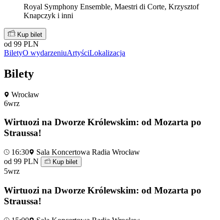
Royal Symphony Ensemble, Maestri di Corte, Krzysztof
Knapczyk i inni
Kup bilet
od 99 PLN
Bilety
O wydarzeniu
Artyści
Lokalizacja
Bilety
Wrocław
6
wrz
Wirtuozi na Dworze Królewskim: od Mozarta po
Straussa!
16:30
Sala Koncertowa Radia Wrocław
od 99 PLN
Kup bilet
5
wrz
Wirtuozi na Dworze Królewskim: od Mozarta po
Straussa!