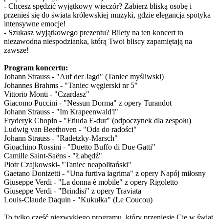
- Chcesz spędzić wyjątkowy wieczór? Zabierz bliską osobę i
przenieś się do świata królewskiej muzyki, gdzie elegancja spotyka
intensywne emocje!
- Szukasz wyjątkowego prezentu? Bilety na ten koncert to
niezawodna niespodzianka, którą Twoi bliscy zapamiętają na
zawsze!
Program koncertu:
Johann Strauss - "Auf der Jagd" (Taniec myśliwski)
Johannes Brahms - "Taniec węgierski nr 5"
Vittorio Monti - "Czardasz"
Giacomo Puccini - "Nessun Dorma" z opery Turandot
Johann Strauss - "Im Krapeenwald'l"
Fryderyk Chopin - "Etiuda E-dur" (odpoczynek dla zespołu)
Ludwig van Beethoven - "Oda do radości"
Johann Strauss - "Radetzky-Marsch"
Gioachino Rossini - "Duetto Buffo di Due Gatti"
Camille Saint-Saëns - "Łabędź"
Piotr Czajkowski- "Taniec neapolitański"
Gaetano Donizetti - "Una furtiva lagrima" z opery Napój miłosny
Giuseppe Verdi - "La donna è mobile" z opery Rigoletto
Giuseppe Verdi - "Brindisi" z opery Traviata
Louis-Claude Daquin - "Kukułka" (Le Coucou)
To tylko część niezwykłego programu, który przeniesie Cię w świat