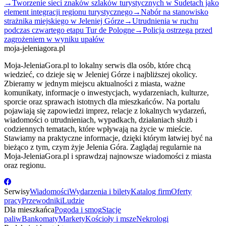
→
Tworzenie sieci znaków szlaków turystycznych w Sudetach jako
element integracji regionu turystycznego
→
Nabór na stanowisko
strażnika miejskiego w Jeleniej Górze
→
Utrudnienia w ruchu
podczas czwartego etapu Tur de Pologne
→
Policja ostrzega przed
zagrożeniem w wyniku upałów
moja-jeleniagora.pl
Moja-JeleniaGora.pl to lokalny serwis dla osób, które chcą
wiedzieć, co dzieje się w Jeleniej Górze i najbliższej okolicy.
Zbieramy w jednym miejscu aktualności z miasta, ważne
komunikaty, informacje o inwestycjach, wydarzeniach, kulturze,
sporcie oraz sprawach istotnych dla mieszkańców. Na portalu
pojawiają się zapowiedzi imprez, relacje z lokalnych wydarzeń,
wiadomości o utrudnieniach, wypadkach, działaniach służb i
codziennych tematach, które wpływają na życie w mieście.
Stawiamy na praktyczne informacje, dzięki którym łatwiej być na
bieżąco z tym, czym żyje Jelenia Góra. Zaglądaj regularnie na
Moja-JeleniaGora.pl i sprawdzaj najnowsze wiadomości z miasta
oraz regionu.
Serwisy
Wiadomości
Wydarzenia i bilety
Katalog firm
Oferty
pracy
Przewodniki
Ludzie
Dla mieszkańca
Pogoda i smog
Stacje
paliw
Bankomaty
Markety
Kościoły i msze
Nekrologi