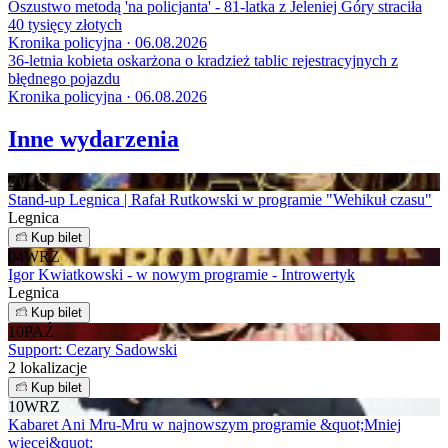
Oszustwo metodą 'na policjanta' - 81-latka z Jeleniej Góry straciła
40 tysięcy złotych
Kronika policyjna · 06.08.2026
36-letnia kobieta oskarżona o kradzież tablic rejestracyjnych z
błędnego pojazdu
Kronika policyjna · 06.08.2026
Inne wydarzenia
20
LIS
Stand-up Legnica | Rafał Rutkowski w programie "Wehikuł czasu"
Legnica
Kup bilet
04
WRZ
Igor Kwiatkowski - w nowym programie - Introwertyk
Legnica
Kup bilet
10
PAŹ
Support: Cezary Sadowski
2 lokalizacje
Kup bilet
10
WRZ
Kabaret Ani Mru-Mru w najnowszym programie &quot;Mniej
więcej&quot;