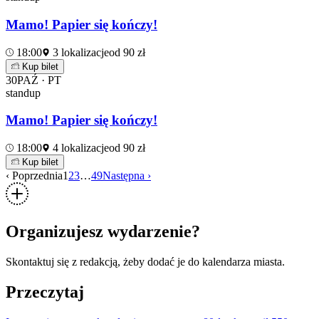
Mamo! Papier się kończy!
18:00
3 lokalizacje
od 90 zł
Kup bilet
30
PAŹ · PT
standup
Mamo! Papier się kończy!
18:00
4 lokalizacje
od 90 zł
Kup bilet
‹ Poprzednia
1
2
3
…
49
Następna ›
Organizujesz wydarzenie?
Skontaktuj się z redakcją, żeby dodać je do kalendarza miasta.
Przeczytaj