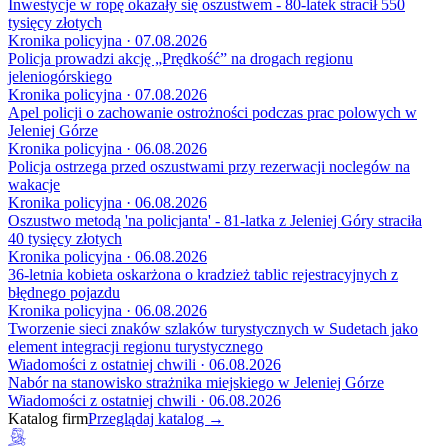
Inwestycje w ropę okazały się oszustwem - 80-latek stracił 550
tysięcy złotych
Kronika policyjna · 07.08.2026
Policja prowadzi akcję „Prędkość” na drogach regionu
jeleniogórskiego
Kronika policyjna · 07.08.2026
Apel policji o zachowanie ostrożności podczas prac polowych w
Jeleniej Górze
Kronika policyjna · 06.08.2026
Policja ostrzega przed oszustwami przy rezerwacji noclegów na
wakacje
Kronika policyjna · 06.08.2026
Oszustwo metodą 'na policjanta' - 81-latka z Jeleniej Góry straciła
40 tysięcy złotych
Kronika policyjna · 06.08.2026
36-letnia kobieta oskarżona o kradzież tablic rejestracyjnych z
błędnego pojazdu
Kronika policyjna · 06.08.2026
Tworzenie sieci znaków szlaków turystycznych w Sudetach jako
element integracji regionu turystycznego
Wiadomości z ostatniej chwili · 06.08.2026
Nabór na stanowisko strażnika miejskiego w Jeleniej Górze
Wiadomości z ostatniej chwili · 06.08.2026
Katalog firm
Przeglądaj katalog →