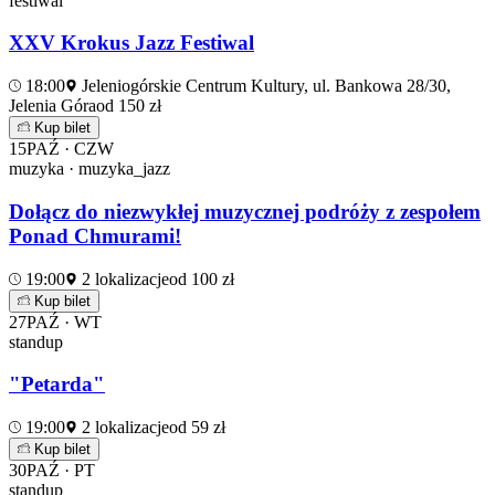
festiwal
XXV Krokus Jazz Festiwal
18:00
Jeleniogórskie Centrum Kultury, ul. Bankowa 28/30,
Jelenia Góra
od 150 zł
Kup bilet
15
PAŹ · CZW
muzyka · muzyka_jazz
Dołącz do niezwykłej muzycznej podróży z zespołem
Ponad Chmurami!
19:00
2 lokalizacje
od 100 zł
Kup bilet
27
PAŹ · WT
standup
"Petarda"
19:00
2 lokalizacje
od 59 zł
Kup bilet
30
PAŹ · PT
standup