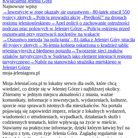
Kwiaciarnia Jelenia Góra
Najnowsze wpisy
→
Inwestycje w ropę okazały się oszustwem - 80-latek stracił 550
tysięcy złotych
→
Policja prowadzi akcję „Prędkość” na drogach
regionu jeleniogórskiego
→
Apel policji o zachowanie ostrożności
podczas prac polowych w Jeleniej Górze
→
Policja ostrzega przed
oszustwami przy rezerwacji noclegów na wakacje
→
Oszustwo metodą 'na policjanta' - 81-latka z Jeleniej Góry straciła
40 tysięcy złotych
→
36-letnia kobieta oskarżona o kradzież tablic
rejestracyjnych z błędnego pojazdu
→
Tworzenie sieci znaków
szlaków turystycznych w Sudetach jako element integracji regionu
turystycznego
→
Nabór na stanowisko strażnika miejskiego w
Jeleniej Górze
moja-jeleniagora.pl
Moja-JeleniaGora.pl to lokalny serwis dla osób, które chcą
wiedzieć, co dzieje się w Jeleniej Górze i najbliższej okolicy.
Zbieramy w jednym miejscu aktualności z miasta, ważne
komunikaty, informacje o inwestycjach, wydarzeniach, kulturze,
sporcie oraz sprawach istotnych dla mieszkańców. Na portalu
pojawiają się zapowiedzi imprez, relacje z lokalnych wydarzeń,
wiadomości o utrudnieniach, wypadkach, działaniach służb i
codziennych tematach, które wpływają na życie w mieście.
Stawiamy na praktyczne informacje, dzięki którym łatwiej być na
bieżąco z tym, czym żyje Jelenia Góra. Zaglądaj regularnie na