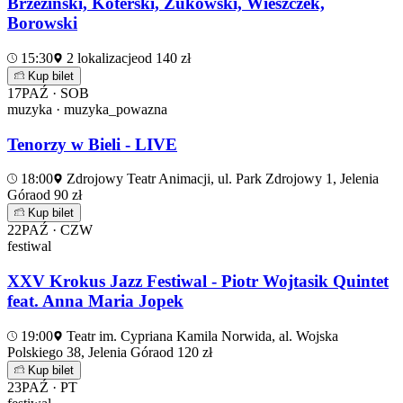
Brzeziński, Koterski, Żukowski, Wieszczek,
Borowski
15:30
2 lokalizacje
od 140 zł
Kup bilet
17
PAŹ · SOB
muzyka · muzyka_powazna
Tenorzy w Bieli - LIVE
18:00
Zdrojowy Teatr Animacji, ul. Park Zdrojowy 1, Jelenia
Góra
od 90 zł
Kup bilet
22
PAŹ · CZW
festiwal
XXV Krokus Jazz Festiwal - Piotr Wojtasik Quintet
feat. Anna Maria Jopek
19:00
Teatr im. Cypriana Kamila Norwida, al. Wojska
Polskiego 38, Jelenia Góra
od 120 zł
Kup bilet
23
PAŹ · PT