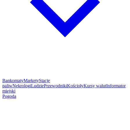
Bankomaty
Markety
Stacje
paliw
Nekrologi
Ludzie
Przewodniki
Kościoły
Kursy walut
Informator
miejski
Pogoda