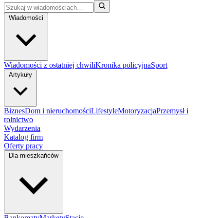
Wiadomości
Wiadomości z ostatniej chwili
Kronika policyjna
Sport
Artykuły
Biznes
Dom i nieruchomości
Lifestyle
Motoryzacja
Przemysł i
rolnictwo
Wydarzenia
Katalog firm
Oferty pracy
Dla mieszkańców
Bankomaty
Markety
Stacje