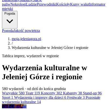
paliw
Nekrologi
Ludzie
Przewodniki
Kościoły
Kursy walut
Informator
miejski
Pogoda
Pogoda
Jakość powietrza
moja-jeleniagora.pl
/
Wydarzenia kulturalne w Jeleniej Górze i regionie
Tablica imprez, wydarzeń w regionie
Wydarzenia kulturalne w
Jeleniej Górze i regionie
580
wydarzeń · od dziś do końca grudnia
Wszystkie
580
Teatr
119
Koncerty
302
Kabarety
38
Stand-up
96
Sport
1
Wydarzenia i imprezy dla dzieci
6
Festiwale
3
Pozostałe
wydarzenia kulturalne
14
5
WRZ
Polecane