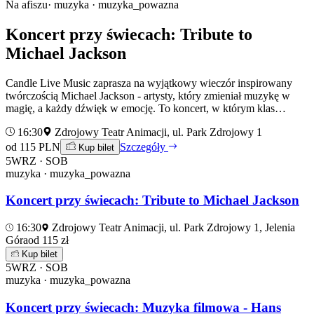
Na afiszu
· muzyka · muzyka_powazna
Koncert przy świecach: Tribute to
Michael Jackson
Candle Live Music zaprasza na wyjątkowy wieczór inspirowany
twórczością Michael Jackson - artysty, który zmieniał muzykę w
magię, a każdy dźwięk w emocję. To koncert, w którym klas…
16:30
Zdrojowy Teatr Animacji, ul. Park Zdrojowy 1
od 115 PLN
Szczegóły
Kup bilet
5
WRZ · SOB
muzyka · muzyka_powazna
Koncert przy świecach: Tribute to Michael Jackson
16:30
Zdrojowy Teatr Animacji, ul. Park Zdrojowy 1, Jelenia
Góra
od 115 zł
Kup bilet
5
WRZ · SOB
muzyka · muzyka_powazna
Koncert przy świecach: Muzyka filmowa - Hans