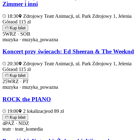
Zimmer i inni
18:30
Zdrojowy Teatr Animacji, ul. Park Zdrojowy 1, Jelenia
Góra
od 115 zł
Kup bilet
5
WRZ · SOB
muzyka · muzyka_powazna
Koncert przy świecach: Ed Sheeran & The Weeknd
20:30
Zdrojowy Teatr Animacji, ul. Park Zdrojowy 1, Jelenia
Góra
od 115 zł
Kup bilet
25
WRZ · PT
muzyka · muzyka_powazna
ROCK the PIANO
19:00
2 lokalizacje
od 89 zł
Kup bilet
4
PAŹ · NDZ
teatr · teatr_komedia