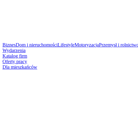
Biznes
Dom i nieruchomości
Lifestyle
Motoryzacja
Przemysł i rolnictw
Wydarzenia
Katalog firm
Oferty pracy
Dla mieszkańców