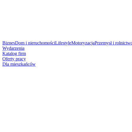
Biznes
Dom i nieruchomości
Lifestyle
Motoryzacja
Przemysł i rolnictw
Wydarzenia
Katalog firm
Oferty pracy
Dla mieszkańców